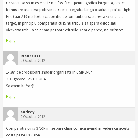
Ce vreau sa spun este ca i5 n-a fost facut pentru grafica integrata,desi ca
bonus are asa ceva(potrivindu-se mai degraba langa o solutie grafica High-
End) ,iar A10 n-a fost facut pentru performanta ci se adreseaza unui alt
target, in principiu comparatia cu i5 nu trebuia sa apara deloc sau
viceversa trebuia sa apara pe toate criteriile.Doar o parere, no offence!
Reply
Ionutzu71
2 October 2012
1- 384 de procesoare shader organizate in 6 SIMD-uri
2- Gigabyte F2A85X-UP4 .
Sa avem bafta :)!
Reply
andrey
2 October 2012
Comparatia cu i5 3750k mi se pare chiar comica avand in vedere ca acesta
costa peste 1000 ron.