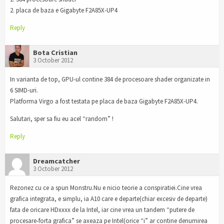
2. placa de baza e Gigabyte F2A85X-UP4
Reply
Bota Cristian
3 October 2012
In varianta de top, GPU-ul contine 384 de procesoare shader organizate in
6 SIMD-uri.
Platforma Virgo a fost testata pe placa de baza Gigabyte F2A85X-UP4.
Salutari, sper sa fiu eu acel “random” !
Reply
Dreamcatcher
3 October 2012
Rezonez cu ce a spun Monstru.Nu e nicio teorie a conspiratiei.Cine vrea
grafica integrata, e simplu, ia A10 care e departe(chiar excesiv de departe)
fata de oricare HDxxxx de la Intel, iar cine vrea un tandem “putere de
procesare-forta grafica” se axeaza pe Intel(orice “i” ar contine denumirea