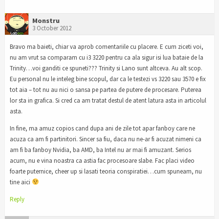
Monstru
3 October 2012
Bravo ma baieti, chiar va aprob comentariile cu placere. E cum ziceti voi,
nu am vrut sa comparam cu i3 3220 pentru ca ala sigur isi lua bataie de la
Trinity…voi ganditi ce spuneti??? Trinity si Lano sunt altceva. Au alt scop.
Eu personal nu le inteleg bine scopul, dar ca le testezi vs 3220 sau 3570 e fix
tot aia – tot nu au nici o sansa pe partea de putere de procesare. Puterea
lor sta in grafica. Si cred ca am tratat destul de atent latura asta in articolul
asta.
In fine, ma amuz copios cand dupa ani de zile tot apar fanboy care ne
acuza ca am fi partinitori. Sincer sa fiu, daca nu ne-ar fi acuzat nimeni ca
am fi ba fanboy Nvidia, ba AMD, ba Intel nu ar mai fi amuzant. Serios
acum, nu e vina noastra ca astia fac procesoare slabe. Fac placi video
foarte puternice, cheer up si lasati teoria conspiratiei…cum spuneam, nu
tine aici
Reply