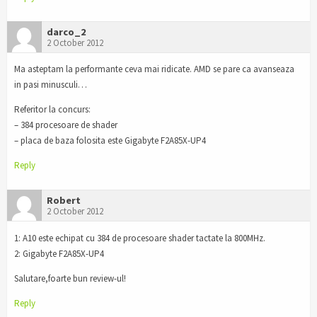
darco_2
2 October 2012
Ma asteptam la performante ceva mai ridicate. AMD se pare ca avanseaza
in pasi minusculi…
Referitor la concurs:
– 384 procesoare de shader
– placa de baza folosita este Gigabyte F2A85X-UP4
Reply
Robert
2 October 2012
1: A10 este echipat cu 384 de procesoare shader tactate la 800MHz.
2: Gigabyte F2A85X-UP4
Salutare,foarte bun review-ul!
Reply