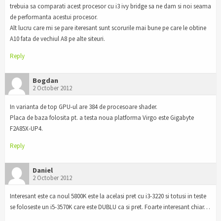
trebuia sa comparati acest procesor cu i3 ivy bridge sa ne dam si noi seama
de performanta acestui procesor.
Alt lucru care mi se pare iteresant sunt scorurile mai bune pe care le obtine
A10 fata de vechiul A8 pe alte siteuri.
Reply
Bogdan
2 October 2012
In varianta de top GPU-ul are 384 de procesoare shader.
Placa de baza folosita pt. a testa noua platforma Virgo este Gigabyte
F2A85X-UP4.
Reply
Daniel
2 October 2012
Interesant este ca noul 5800K este la acelasi pret cu i3-3220 si totusi in teste
se foloseste un i5-3570K care este DUBLU ca si pret. Foarte interesant chiar…