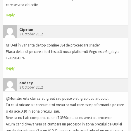
care se vrea obiectiv.
Reply
Ciprian
3 October 2012
GPU-ul în varianta de top conține 384 de procesoare shader.
Placa de bază pe care a fost testată noua platformă Virgo este Gigabyte
F2A85X-UP4.
Reply
andrey
3 October 2012
@Monstru este clar ca ati gresit sau poate v-ati grabit cu articolul.
Eu ca si oricare alt consumatot vreau sa vad care este performanta pe care
o da acel A10 in zona pretului sau.
Bine ca nu l-ati comparat cu un i7 3960x pt. ca nu aveti alt procesor.
Acum cand civeva vrea sa cumpere un procesor in zona pretului de 600 lei
are de ales intre un i3 si un A10. Dupa ce citeste acest articol nu poate sa isi