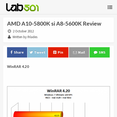
AMD A10-5800K si A8-5600K Review
2 October 2012
Written by Ihlades
Share
Tweet
Pin
Mail
SMS
WinRAR 4.20