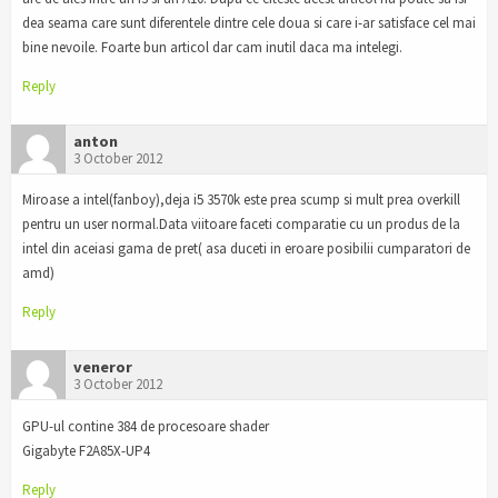
dea seama care sunt diferentele dintre cele doua si care i-ar satisface cel mai
bine nevoile. Foarte bun articol dar cam inutil daca ma intelegi.
Reply
anton
3 October 2012
Miroase a intel(fanboy),deja i5 3570k este prea scump si mult prea overkill
pentru un user normal.Data viitoare faceti comparatie cu un produs de la
intel din aceiasi gama de pret( asa duceti in eroare posibilii cumparatori de
amd)
Reply
veneror
3 October 2012
GPU-ul contine 384 de procesoare shader
Gigabyte F2A85X-UP4
Reply