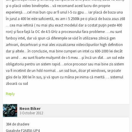
şi o placă video bineînţeles…vă recomand acest lucru din proprie
experienţă….cel mai bun cpu ar fi unul I-5 cu gpu… iar placă de baza una
în jurul a 400 lei este suficientă, eu am i 5 2500k pe o placă de baza asus z68
…cea mai ieftină ( nu mai ştiu exact modelul dar a costat puţin peste 400
ron) şi face faţă la OC de 4.5 GHz a procesorului fara probleme ….nu sunt
fanboy intel, dar vă spun că diferenţele se văd în utilizarea zilnică gen
arhivari, dezarhivari şi mai ales vizualizarea videoclipurilor high definition
dar şi altele…în concluzie, mai bine cumperi un intel cu 600-1000 lei decât
un amd …eu sunt foarte mulţumit de i-5 meu…şi încă un sfat…un ssd este
obligatoriu pentru un sistem rapid…orice procesor sau mai bine zis sistem
va fi incetinit de un hdd normal…un ssd bun, doar pt windows, se poate
găsi de la 300 lei în sus, şi vă spun cu mâna pe inima că merită…. sistemul
zboară cu ssd
Reply
Neon Biker
3 October 2012
384 de shadere
Gigabyte F2A85X-UP4