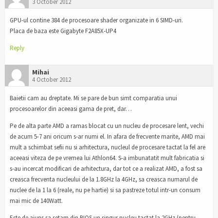
3 October 2012
GPU-ul contine 384 de procesoare shader organizate in 6 SIMD-uri.
Placa de baza este Gigabyte F2A85X-UP4
Reply
Mihai
4 October 2012
Baietii cam au dreptate. Mi se pare de bun simt comparatia unui
procesoarelor din aceeasi gama de pret, dar…
Pe de alta parte AMD a ramas blocat cu un nucleu de procesare lent, vechi
de acum 5-7 ani oricum s-ar numi el. In afara de frecvente marite, AMD mai
mult a schimbat sefii nu si arhitectura, nucleul de procesare tactat la fel are
aceeasi viteza de pe vremea lui Athlon64. S-a imbunatatit mult fabricatia si
s-au incercat modificari de arhitectura, dar tot ce a realizat AMD, a fost sa
creasca frecventa nucleului de la 1.8GHz la 4GHz, sa creasca numarul de
nuclee de la 1 la 6 (reale, nu pe hartie) si sa pastreze totul intr-un consum
mai mic de 140Watt.
Este de ajuns sa setam din BIOS un singur nucleu tactat la 2GHz (pentru