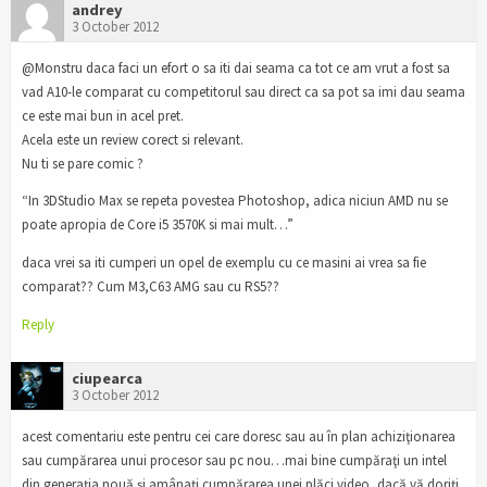
andrey
3 October 2012
@Monstru daca faci un efort o sa iti dai seama ca tot ce am vrut a fost sa
vad A10-le comparat cu competitorul sau direct ca sa pot sa imi dau seama
ce este mai bun in acel pret.
Acela este un review corect si relevant.
Nu ti se pare comic ?
“In 3DStudio Max se repeta povestea Photoshop, adica niciun AMD nu se
poate apropia de Core i5 3570K si mai mult…”
daca vrei sa iti cumperi un opel de exemplu cu ce masini ai vrea sa fie
comparat?? Cum M3,C63 AMG sau cu RS5??
Reply
ciupearca
3 October 2012
acest comentariu este pentru cei care doresc sau au în plan achiziţionarea
sau cumpărarea unui procesor sau pc nou…mai bine cumpăraţi un intel
din generaţia nouă şi amânaţi cumpărarea unei plăci video, dacă vă doriţi