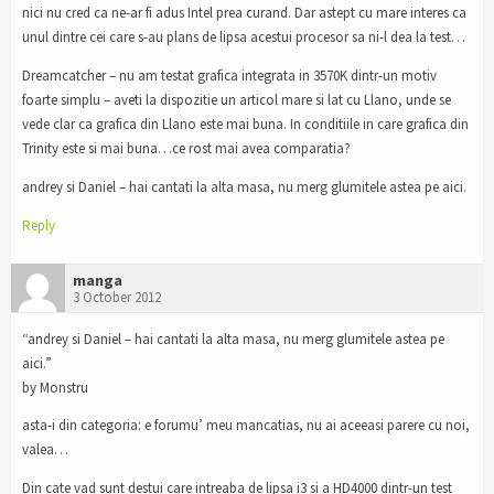
nici nu cred ca ne-ar fi adus Intel prea curand. Dar astept cu mare interes ca
unul dintre cei care s-au plans de lipsa acestui procesor sa ni-l dea la test…
Dreamcatcher – nu am testat grafica integrata in 3570K dintr-un motiv
foarte simplu – aveti la dispozitie un articol mare si lat cu Llano, unde se
vede clar ca grafica din Llano este mai buna. In conditiile in care grafica din
Trinity este si mai buna…ce rost mai avea comparatia?
andrey si Daniel – hai cantati la alta masa, nu merg glumitele astea pe aici.
Reply
manga
3 October 2012
“andrey si Daniel – hai cantati la alta masa, nu merg glumitele astea pe
aici.”
by Monstru
asta-i din categoria: e forumu’ meu mancatias, nu ai aceeasi parere cu noi,
valea…
Din cate vad sunt destui care intreaba de lipsa i3 si a HD4000 dintr-un test