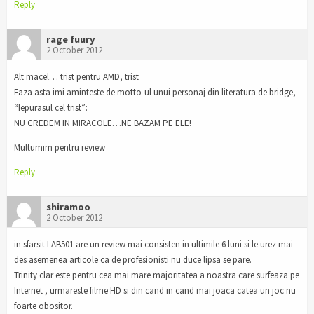
Reply
rage fuury
2 October 2012
Alt macel… trist pentru AMD, trist
Faza asta imi aminteste de motto-ul unui personaj din literatura de bridge,
“Iepurasul cel trist”:
NU CREDEM IN MIRACOLE…NE BAZAM PE ELE!
Multumim pentru review
Reply
shiramoo
2 October 2012
in sfarsit LAB501 are un review mai consisten in ultimile 6 luni si le urez mai
des asemenea articole ca de profesionisti nu duce lipsa se pare.
Trinity clar este pentru cea mai mare majoritatea a noastra care surfeaza pe
Internet , urmareste filme HD si din cand in cand mai joaca catea un joc nu
foarte obositor.