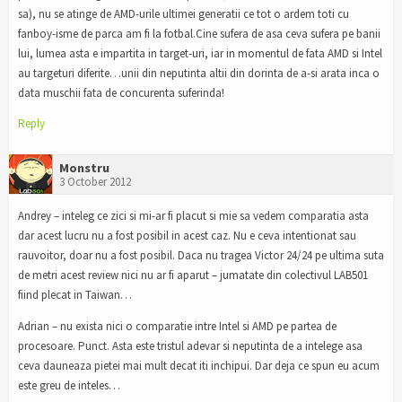
sa), nu se atinge de AMD-urile ultimei generatii ce tot o ardem toti cu
fanboy-isme de parca am fi la fotbal.Cine sufera de asa ceva sufera pe banii
lui, lumea asta e impartita in target-uri, iar in momentul de fata AMD si Intel
au targeturi diferite…unii din neputinta altii din dorinta de a-si arata inca o
data muschii fata de concurenta suferinda!
Reply
Monstru
3 October 2012
Andrey – inteleg ce zici si mi-ar fi placut si mie sa vedem comparatia asta
dar acest lucru nu a fost posibil in acest caz. Nu e ceva intentionat sau
rauvoitor, doar nu a fost posibil. Daca nu tragea Victor 24/24 pe ultima suta
de metri acest review nici nu ar fi aparut – jumatate din colectivul LAB501
fiind plecat in Taiwan…
Adrian – nu exista nici o comparatie intre Intel si AMD pe partea de
procesoare. Punct. Asta este tristul adevar si neputinta de a intelege asa
ceva dauneaza pietei mai mult decat iti inchipui. Dar deja ce spun eu acum
este greu de inteles…