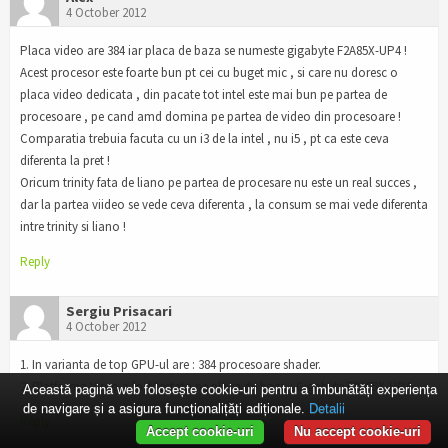
4 October 2012
Placa video are 384 iar placa de baza se numeste gigabyte F2A85X-UP4 !
Acest procesor este foarte bun pt cei cu buget mic , si care nu doresc o
placa video dedicata , din pacate tot intel este mai bun pe partea de
procesoare , pe cand amd domina pe partea de video din procesoare !
Comparatia trebuia facuta cu un i3 de la intel , nu i5 , pt ca este ceva
diferenta la pret !
Oricum trinity fata de liano pe partea de procesare nu este un real succes ,
dar la partea viideo se vede ceva diferenta , la consum se mai vede diferenta
intre trinity si liano !
Reply
Sergiu Prisacari
4 October 2012
1. In varianta de top GPU-ul are : 384 procesoare shader.
2. Platforma Virgo a fost testata pe placa de baza : Gigabyte F2A85X-UP4
Această pagină web folosește cookie-uri pentru a îmbunătăți experiența
de navigare și a asigura funcționalițăți adiționale.
Detalii
Reply
Accept cookie-uri
Nu accept cookie-uri