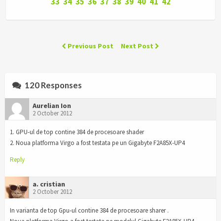
33
34
35
36
37
38
39
40
41
42
Previous Post
Next Post
120 Responses
Aurelian Ion
2 October 2012
1. GPU-ul de top contine 384 de procesoare shader
2. Noua platforma Virgo a fost testata pe un Gigabyte F2A85X-UP4
Reply
a. cristian
2 October 2012
In varianta de top Gpu-ul contine 384 de procesoare sharer .