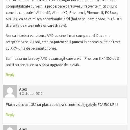
compatibilitate cu vechile procesoare care aveau frecvente mici) si sunt
convins ca poate fi Athlon64, Athlon X2, Phenom I, Phenom II, FX 8xxx,
APU Ax, ca se va misca aproximativ la fel (hai sa spunem poate un +/-10%
diferenta de viteza intre oricare din ele).
Asa ca intreb si eu retoric, AMD cu cine il mai comparam? Daca mai
asteptam vreo 2-3 ani, cred ca putem sa il punem in aceeasi suita de teste
cu ARM-urile de pe smartphones.
Semneaza un fan boy AMD dezamagit care are un Phenom II X4 950 de 3
ani si nu are cu ce sa-si faca upgrade de la AMD.
Reply
Alex
4 October 2012
Placa video are 384 iar placa de baza se numeste gigabyte F2A85X-UP4 !
Reply
Alex