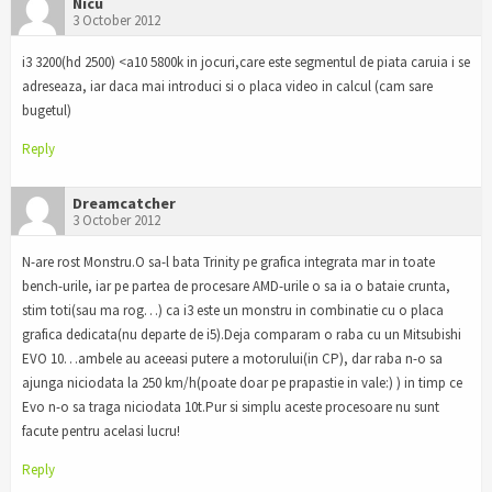
Nicu
3 October 2012
i3 3200(hd 2500) <a10 5800k in jocuri,care este segmentul de piata caruia i se
adreseaza, iar daca mai introduci si o placa video in calcul (cam sare
bugetul)
Reply
Dreamcatcher
3 October 2012
N-are rost Monstru.O sa-l bata Trinity pe grafica integrata mar in toate
bench-urile, iar pe partea de procesare AMD-urile o sa ia o bataie crunta,
stim toti(sau ma rog…) ca i3 este un monstru in combinatie cu o placa
grafica dedicata(nu departe de i5).Deja comparam o raba cu un Mitsubishi
EVO 10…ambele au aceeasi putere a motorului(in CP), dar raba n-o sa
ajunga niciodata la 250 km/h(poate doar pe prapastie in vale:) ) in timp ce
Evo n-o sa traga niciodata 10t.Pur si simplu aceste procesoare nu sunt
facute pentru acelasi lucru!
Reply