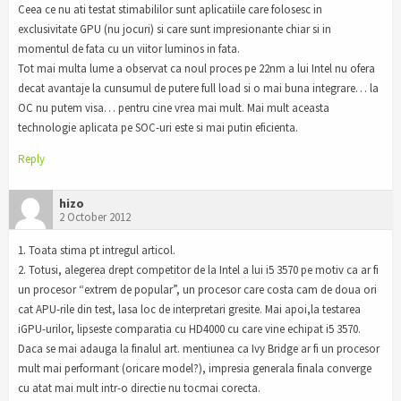
Ceea ce nu ati testat stimabililor sunt aplicatiile care folosesc in
exclusivitate GPU (nu jocuri) si care sunt impresionante chiar si in
momentul de fata cu un viitor luminos in fata.
Tot mai multa lume a observat ca noul proces pe 22nm a lui Intel nu ofera
decat avantaje la cunsumul de putere full load si o mai buna integrare… la
OC nu putem visa… pentru cine vrea mai mult. Mai mult aceasta
technologie aplicata pe SOC-uri este si mai putin eficienta.
Reply
hizo
2 October 2012
1. Toata stima pt intregul articol.
2. Totusi, alegerea drept competitor de la Intel a lui i5 3570 pe motiv ca ar fi
un procesor “extrem de popular”, un procesor care costa cam de doua ori
cat APU-rile din test, lasa loc de interpretari gresite. Mai apoi,la testarea
iGPU-urilor, lipseste comparatia cu HD4000 cu care vine echipat i5 3570.
Daca se mai adauga la finalul art. mentiunea ca Ivy Bridge ar fi un procesor
mult mai performant (oricare model?), impresia generala finala converge
cu atat mai mult intr-o directie nu tocmai corecta.