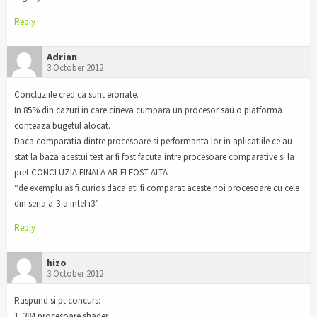
Reply
Adrian
3 October 2012
Concluziile cred ca sunt eronate.
In 85% din cazuri in care cineva cumpara un procesor sau o platforma
conteaza bugetul alocat.
Daca comparatia dintre procesoare si performanta lor in aplicatiile ce au
stat la baza acestui test ar fi fost facuta intre procesoare comparative si la
pret CONCLUZIA FINALA AR FI FOST ALTA .
“de exemplu as fi curios daca ati fi comparat aceste noi procesoare cu cele
din seria a-3-a intel i3”
Reply
hizo
3 October 2012
Raspund si pt concurs:
1. 384 procesoare shader