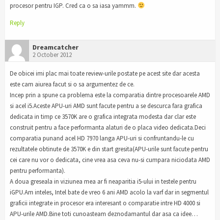
procesor pentru IGP. Cred ca o sa iasa yammm.
Reply
Dreamcatcher
2 October 2012
De obicei imi plac mai toate review-urile postate pe acest site dar acesta
este cam aiurea facut si o sa argumentez de ce.
Incep prin a spune ca problema este la comparatia dintre procesoarele AMD
si acel i5.Aceste APU-uri AMD sunt facute pentru a se descurca fara grafica
dedicata in timp ce 3570K are o grafica integrata modesta dar clar este
construit pentru a face performanta alaturi de o placa video dedicata.Deci
comparatia punand acel HD 7970 langa APU-uri si confruntandu-le cu
rezultatele obtinute de 3570K e din start gresita(APU-urile sunt facute pentru
cei care nu vor o dedicata, cine vrea asa ceva nu-si cumpara niciodata AMD
pentru performanta).
A doua greseala in viziunea mea ar fi neaparitia i5-ului in testele pentru
iGPU.Am inteles, Intel bate de vreo 6 ani AMD acolo la varf dar in segmentul
graficii integrate in procesor era interesant o comparatie intre HD 4000 si
APU-urile AMD.Bine toti cunoasteam deznodamantul dar asa ca idee…