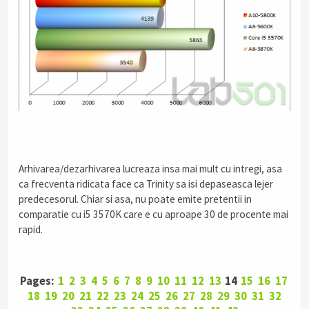
Arhivarea/dezarhivarea lucreaza insa mai mult cu intregi, asa
ca frecventa ridicata face ca Trinity sa isi depaseasca lejer
predecesorul. Chiar si asa, nu poate emite pretentii in
comparatie cu i5 3570K care e cu aproape 30 de procente mai
rapid.
Pages:
1
2
3
4
5
6
7
8
9
10
11
12
13
14
15
16
17
18
19
20
21
22
23
24
25
26
27
28
29
30
31
32