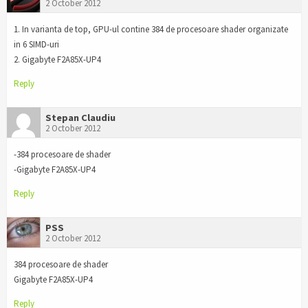
2 October 2012
1. In varianta de top, GPU-ul contine 384 de procesoare shader organizate
in 6 SIMD-uri
2. Gigabyte F2A85X-UP4
Reply
Stepan Claudiu
2 October 2012
-384 procesoare de shader
-Gigabyte F2A85X-UP4
Reply
PSS
2 October 2012
384 procesoare de shader
Gigabyte F2A85X-UP4
Reply