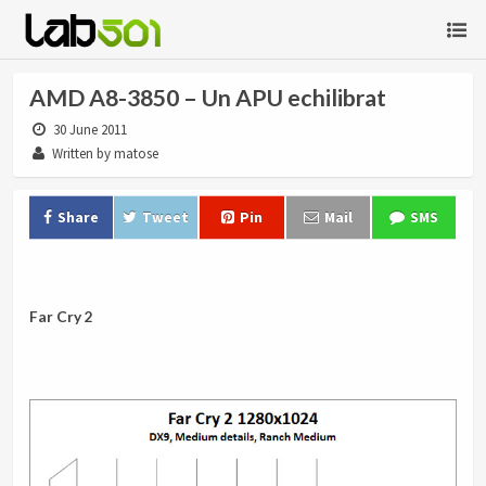
AMD A8-3850 – Un APU echilibrat
30 June 2011
Written by matose
Share
Tweet
Pin
Mail
SMS
.
Far Cry 2
.