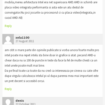
mobila,mereu arhitectura Intel era net superioara AMD.AMD in schimb are
placa video integrata performanta si asta este un atu destul de
convingator.Nu joci jocurile cu procesorul ci cu placa video(integrata,in
cazul AMD A8)
Reply
xela1100
27 August 2011
am citit o mare parte din opiniile publicate si vorba unora foarte multe pro
intel poate ma repet intelu sta bine doar in grafice si atat. pecand AMD-u
chear daca nu ia 100 de puncte in teste da face la fel de multe chesti ca un
intel unele poate mult mai bine.
Da pe final toate ca toate da nu cred ca intereseaza pe cineva cu cate cifre
dupa virgula calculeaza intelul pi-ul dupa parerea mea mai important este
un pret decent si accesibil orcui.
Reply
denis
22 October 2011