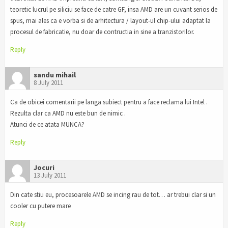
teoretic lucrul pe siliciu se face de catre GF, insa AMD are un cuvant serios de
spus, mai ales ca e vorba si de arhitectura / layout-ul chip-ului adaptat la
procesul de fabricatie, nu doar de contructia in sine a tranzistorilor.
Reply
sandu mihail
8 July 2011
Ca de obicei comentarii pe langa subiect pentru a face reclama lui Intel .
Rezulta clar ca AMD nu este bun de nimic .
Atunci de ce atata MUNCA?
Reply
Jocuri
13 July 2011
Din cate stiu eu, procesoarele AMD se incing rau de tot… ar trebui clar si un
cooler cu putere mare
Reply