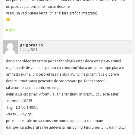
un proc cu performante macar decente.
Vreau sa vad putere bruta (chiar si fara grafica integrata).
Reply
grigoras.ro
1 July 2011
dar placa video integrata pe ce tehnologie este? daca este pe 45 atunci
sigur ia este de vina in legatura cu consumu?daca am putea opri placa si
am testa numai procesorul in sine abia atunci ne putem face o parere
despre urmatoarea generatie de procesoare pe 32 nm corect?
iat acum o sa ma contrazic singur
detin asus crosshair v formula iar la tensiunu in dreptul cpu scrie asfel:
-normal 1.36875
-high 1.3750-1.49375
-crazy 1.5-by cpu
pote ai dreptate no sa consume numai apa plata cu lamaie
dar sper ca adevarul sa fie undeva la misloc nici tensiunea lui i5 dar nici 1.4