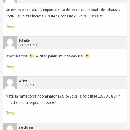
Un review bine realizat, imparțial și ca de obicei cat se poate de exhaustiv.
Totuși, ați putea încerca și teste de consum cu voltajul scăzut?
Reply
h3x0r
30 June 2011
Bravo Matose!
Felicitari pentru munca depusa!!
Reply
Alex
1 July 2011
Matei la ramii corsair dominator 1333 ce voltaj ai folosit pt 1886 8.8.8.24 ?
in rest stima si respect pt review !
Reply
reddan