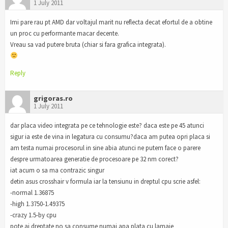
1 July 2011
Imi pare rau pt AMD dar voltajul marit nu reflecta decat efortul de a obtine
un proc cu performante macar decente.
Vreau sa vad putere bruta (chiar si fara grafica integrata).
Reply
grigoras.ro
1 July 2011
dar placa video integrata pe ce tehnologie este? daca este pe 45 atunci
sigur ia este de vina in legatura cu consumu?daca am putea opri placa si
am testa numai procesorul in sine abia atunci ne putem face o parere
despre urmatoarea generatie de procesoare pe 32 nm corect?
iat acum o sa ma contrazic singur
detin asus crosshair v formula iar la tensiunu in dreptul cpu scrie asfel:
-normal 1.36875
-high 1.3750-1.49375
-crazy 1.5-by cpu
pote ai dreptate no sa consume numai apa plata cu lamaie