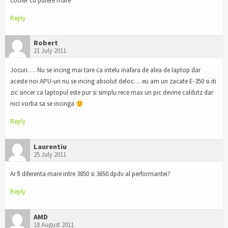
cooler cu putere mare
Reply
Robert
21 July 2011
Jocuri…. Nu se incing mai tare ca intelu inafara de alea de laptop dar
aceste noi APU-uri nu se incing absolut deloc….eu am un zacate E-350 si iti
zic sincer ca laptopul este pur si simplu rece max un pic devine caldutz dar
nici vorba sa se incinga
Reply
Laurentiu
25 July 2011
Ar fi diferenta mare intre 3850 si 3650 dpdv al performantei?
Reply
AMD
18 August 2011