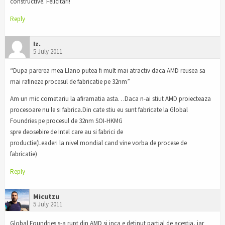
constructive. Felicitari!
Reply
Iz.
5 July 2011
“Dupa parerea mea Llano putea fi mult mai atractiv daca AMD reusea sa
mai rafineze procesul de fabricatie pe 32nm”
Am un mic cometariu la afiramatia asta…Daca n-ai stiut AMD proiecteaza
procesoare nu le si fabrica.Din cate stiu eu sunt fabricate la Global
Foundries pe procesul de 32nm SOI-HKMG
spre deosebire de Intel care au si fabrici de
productie(Leaderi la nivel mondial cand vine vorba de procese de
fabricatie)
Reply
Micutzu
5 July 2011
Global Foundries s-a rupt din AMD si inca e detinut partial de acestia, iar