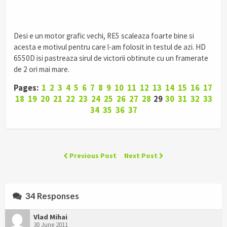
.
Desi e un motor grafic vechi, RE5 scaleaza foarte bine si
acesta e motivul pentru care l-am folosit in testul de azi. HD
6550D isi pastreaza sirul de victorii obtinute cu un framerate
de 2 ori mai mare.
Pages:
1
2
3
4
5
6
7
8
9
10
11
12
13
14
15
16
17
18
19
20
21
22
23
24
25
26
27
28
29
30
31
32
33
34
35
36
37
Previous Post
Next Post
34 Responses
Vlad Mihai
30 June 2011