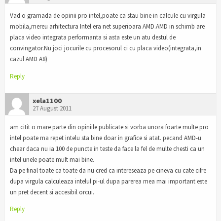
Vad o gramada de opinii pro intel,poate ca stau bine in calcule cu virgula
mobila,mereu arhitectura Intel era net superioara AMD.AMD in schimb are
placa video integrata performanta si asta este un atu destul de
convingator.Nu joci jocurile cu procesorul ci cu placa video(integrata,in
cazul AMD A8)
Reply
xela1100
27 August 2011
am citit o mare parte din opiniile publicate si vorba unora foarte multe pro
intel poate ma repet intelu sta bine doar in grafice si atat. pecand AMD-u
chear daca nu ia 100 de puncte in teste da face la fel de multe chesti ca un
intel unele poate mult mai bine.
Da pe final toate ca toate da nu cred ca intereseaza pe cineva cu cate cifre
dupa virgula calculeaza intelul pi-ul dupa parerea mea mai important este
un pret decent si accesibil orcui.
Reply