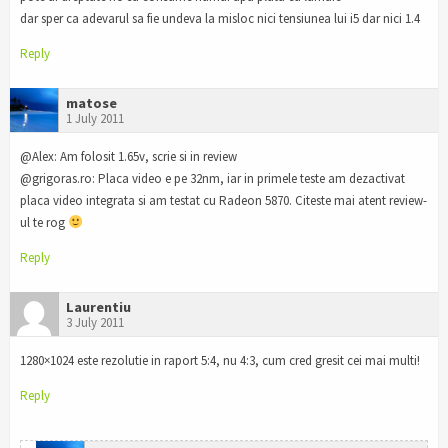
dar sper ca adevarul sa fie undeva la misloc nici tensiunea lui i5 dar nici 1.4
Reply
matose
1 July 2011
@Alex: Am folosit 1.65v, scrie si in review
@grigoras.ro: Placa video e pe 32nm, iar in primele teste am dezactivat
placa video integrata si am testat cu Radeon 5870. Citeste mai atent review-
ul te rog
Reply
Laurentiu
3 July 2011
1280×1024 este rezolutie in raport 5:4, nu 4:3, cum cred gresit cei mai multi!
Reply