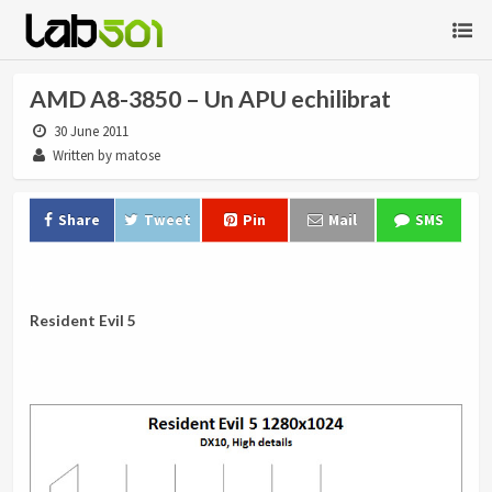
AMD A8-3850 – Un APU echilibrat
30 June 2011
Written by matose
Share
Tweet
Pin
Mail
SMS
.
Resident Evil 5
.