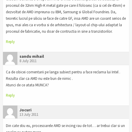
procesul de 32nm High-K metal gate pe care il folosesc (ca si cel de 45nm) e
dezvoltat de AMD impreuna cu IBM, Samsung si Global Foundries. Da,
teoretic lucrul pe siliciu se face de catre GF, insa AMD are un cuvant serios de
spus, mai ales ca e vorba si de arhitectura / layout-ul chip-ului adaptat la
procesul de fabricatie, nu doar de contructia in sine a tranzistorilor.
Reply
sandu mihail
8 July 2011
Ca de obicei comentarii pe langa subiect pentru a face reclama lui Intel .
Rezulta clar ca AMD nu este bun de nimic .
Atunci de ce atata MUNCA?
Reply
Jocuri
13 July 2011
Din cate stiu eu, procesoarele AMD se incing rau de tot… ar trebui clar si un