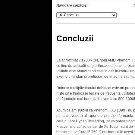
Navigare capitole:
Concluzii
.
La aproximativ 1200RON, noul AMD Phenom II X6 
ce tine de aplicatii single-threaded, jocuri pre
utilitate vine atunci cand este folosit in cadrul u
exemplu randari si prelucrari de imagine sau flux
Datorita multiplicatorului deblocat este un proces
niste cifre frumoase legate de frecventa utilitat
performante mai bune la frecventa cu 800-1000
Acum ca am stabilit ca Phenom II X6 1090T nu 
punct de vedere al raportului pret / performan
care nu are Hyper-Threading, iar valoarea uncor
Frecventele atinse pe aer de X6 1055T sunt de 4
binisor peste Core i5 750. Consider ca in acest 