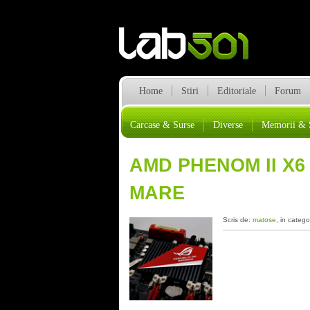
Home
Stiri
Editoriale
Forum
Carcase & Surse
Diverse
Memorii & 
AMD PHENOM II X6
MARE
Scris de:
matose
, in catego