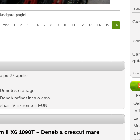
Scri
Navigare pagini:
Com
Prev
1
2
3
...
6
7
8
9
10
11
12
13
14
15
16
Scri
Com
qui
Scri
 pe 27 aprilie
 Deneb se retrage
LEV
Deneb rafinat inca o data
Găl
shair IV Extreme = FUN
In 
La 
Mo
II X6 1090T – Deneb a crescut mare
1 M