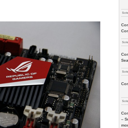
Scri
Com
Co
Scri
Com
Sea
Scri
Com
Scri
Com
– S
mon