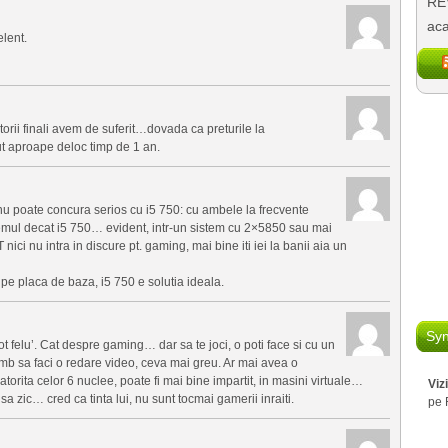
REV
aca
elent.
orii finali avem de suferit…dovada ca preturile la
ut aproape deloc timp de 1 an.
 poate concura serios cu i5 750: cu ambele la frecvente
emul decat i5 750… evident, intr-un sistem cu 2×5850 sau mai
i nu intra in discure pt. gaming, mai bine iti iei la banii aia un
pe placa de baza, i5 750 e solutia ideala.
Syn
t felu’. Cat despre gaming… dar sa te joci, o poti face si cu un
himb sa faci o redare video, ceva mai greu. Ar mai avea o
atorita celor 6 nuclee, poate fi mai bine impartit, in masini virtuale…
Viz
sa zic… cred ca tinta lui, nu sunt tocmai gamerii inraiti.
pe 