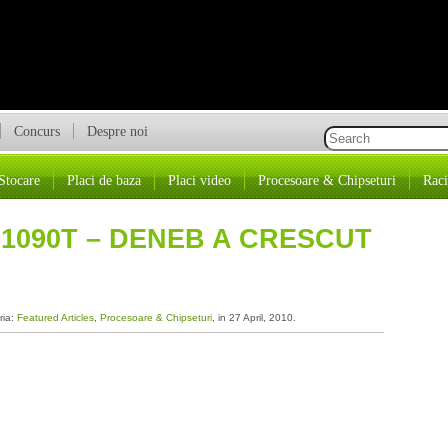
Concurs
Despre noi
Stocare
Placi de baza
Placi video
Procesoare & Chipseturi
Raci
 1090T – DENEB A CRESCUT
ria:
Featured Articles
,
Procesoare & Chipseturi
, in 27 April, 2010.