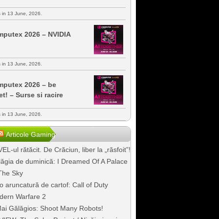
s in 13 June, 2026.
putex 2026 – NVIDIA
s in 13 June, 2026.
putex 2026 – be
et! – Surse si racire
s in 13 June, 2026.
Articole Gaming
EL-ul rătăcit. De Crăciun, liber la „răsfoit”!
ăgia de duminică: I Dreamed Of A Palace
The Sky
o aruncatură de cartof: Call of Duty
dern Warfare 2
ai Gălăgios: Shoot Many Robots!