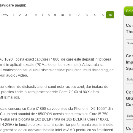
Navigare pagini:
Cele
Prev
1
2
3
...
6
7
8
9
10
11
12
13
14
15
16
Com
The
Scri
Com
1090T costa exact cat Core i7 860, de care este depasit in tot ceea
Imp
cum si in aplicatii uzuale (PCMark e un bun exemplu). Adevarata sa
Spa
nui workstation sau al unui sistem destinat prelucrarii multi-threading, de
uri audio / video.
Scri
or extrem de distractiv atunci cand este racit cu azot, dar inafara de
Com
ea practica tinde la zero; procesoarele Core i7 9XX si 8XX ofera
MHz mai jos.
GI
Co
poate concura cu Core i7 860 sa vedem cu sta Phenom II X6 1055T din
ta. Cu un pret anuntat de ~850RON acesta concureaza cu Core i5 750
Scri
e-ului este blocata la 16x BCLK ( fata de 18x BCLK la Core i7 8XX).
-4.2GHz in functie de exemplar si racire, iar performanta este in medie
Com
segment se da cu adevarat batalia Intel vs AMD pentru ca sa fim sinceri