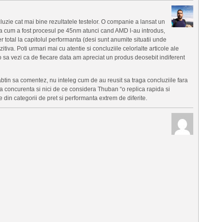
cluzie cat mai bine rezultatele testelor. O companie a lansat un
a cum a fost procesul pe 45nm atunci cand AMD l-au introdus,
r total la capitolul performanta (desi sunt anumite situatii unde
tiva. Poti urmari mai cu atentie si concluziile celorlalte articole ale
o sa vezi ca de fiecare data am apreciat un produs deosebit indiferent
btin sa comentez, nu inteleg cum de au reusit sa traga concluziile fara
 concurenta si nici de ce considera Thuban “o replica rapida si
din categorii de pret si performanta extrem de diferite.