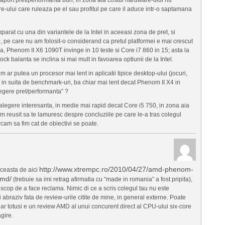
e-ului care ruleaza pe el sau profitul pe care il aduce intr-o saptamana
at cu una din variantele de la Intel in aceeasi zona de pret, si
, pe care nu am folosit-o considerand ca pretul platformei e mai crescut
ea, Phenom II X6 1090T invinge in 10 teste si Core i7 860 in 15; asta la
ock balanta se inclina si mai mult in favoarea optiunii de la Intel.
 ar putea un procesor mai lent in aplicatii tipice desktop-ului (jocuri,
al in suita de benchmark-uri, ba chiar mai lent decat Phenom II X4 in
legere pret/performanta” ?
legere interesanta, in medie mai rapid decat Core i5 750, in zona aia
m reusit sa te lamuresc despre concluziile pe care le-a tras colegul
cam sa fim cat de obiectivi se poate.
http://www.xtrempc.ro/2010/04/27/amd-phenom-
aceasta de aici
amd/
(trebuie sa imi retrag afirmatia cu “made in romania” a fost pripita),
u scop de a face reclama. Nimic di ce a scris colegul tau nu este
i abraziv fata de review-urile citite de mine, in general externe. Poate
r totusi e un review AMD al unui concurent direct al CPU-ului six-core
gire.