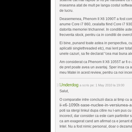
inseamna atat de mult pe langa costul softwar
de lucru.
Deasemenea, Phenom II X6 1090T a fost compar
anume Core i7 860, cealalta fiind Core i7 930
datorita memoriei trichannel. In conditiile ast
frecventa stock, pentru ca in conditii de overcl
Ei bine, punand toate astea in perspectiva, cum
aplicatii singlethreaded etc), mai lent per tot
unele cazuri, sa fie declarat “cea mai buna a
Am considerat ca Phenom II X6 1055T ar fi o a
de pret poate avea un avantaj. Sper insa ca a
meu Matei in acest review, pentru ca noi incer
Underdog
a scris pe:
1 May 2010 la 19:00
Salut,
O comparatie intre concluzii daca ai timp cu 
ii-x6-1090t-sase-nuclee-in-versiunea-
poti sa stergi linkul dupa citire nu l-am pus c
incorect, dar consider ca este cam partinitor s
ca am exagerat cand am afirmat ca e jenant da
Intel. Nu a fost nimic personal, doar o dezama