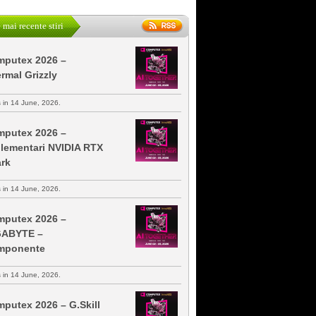
 mai recente stiri
putex 2026 –
rmal Grizzly
s in 14 June, 2026.
putex 2026 –
lementari NVIDIA RTX
rk
s in 14 June, 2026.
putex 2026 –
GABYTE –
mponente
s in 14 June, 2026.
putex 2026 – G.Skill