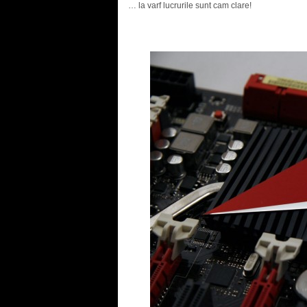
… la varf lucrurile sunt cam clare!
.