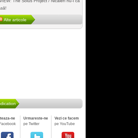
IEW: The Solus Project / Nicăieri nu-i ca
să!
Alte articole
dication
iteaza-ne
Urmareste-ne
Vezi ce facem
Facebook
pe Twitter
pe YouTube