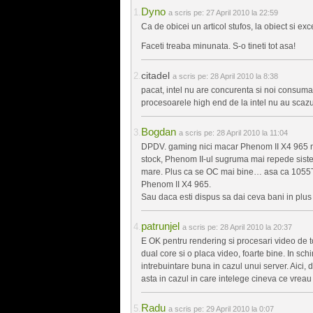
Dyno
a scris pe:
27 April 2010 la 22:59
Ca de obicei un articol stufos, la obiect si exc
Faceti treaba minunata. S-o tineti tot asa!
citadel
a scris pe:
28 April 2010 la 8:38
pacat, intel nu are concurenta si noi consumat
procesoarele high end de la intel nu au scaz
Bogdan
a scris pe:
28 April 2010 la 11:04
DPDV. gaming nici macar Phenom II X4 965 nu
stock, Phenom II-ul sugruma mai repede sist
mare. Plus ca se OC mai bine… asa ca 1055T nic
Phenom II X4 965.
Sau daca esti dispus sa dai ceva bani in plus 
patrunjel
a scris pe:
28 April 2010 la 20:37
E OK pentru rendering si procesari video de to
dual core si o placa video, foarte bine. In sc
intrebuintare buna in cazul unui server. Aici, d
asta in cazul in care intelege cineva ce vreau 
Radu
a scris pe:
29 April 2010 la 0:07