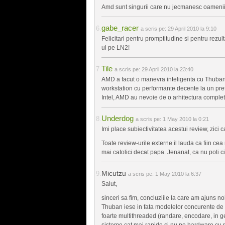
Amd sunt singurii care nu jecmanesc oamenii.
gabe_racer
a scris pe:
29 April 2010 la 9:10
Felicitari pentru promptitudine si pentru rezu
ul pe LN2!
Tile
a scris pe:
29 April 2010 la 23:40
AMD a facut o manevra inteligenta cu Thuban 
workstation cu performante decente la un pre
Intel, AMD au nevoie de o arhitectura complet
Underdog
a scris pe:
1 May 2010 la 0:21
Imi place subiectivitatea acestui review, zici 
Toate review-urile externe il lauda ca fiin cea
mai catolici decat papa. Jenanat, ca nu poti c
Micutzu
a scris pe:
1 May 2010 la 6:37
Salut,
sinceri sa fim, concluziile la care am ajuns no
Thuban iese in fata modelelor concurente de la
foarte multithreaded (randare, encodare, in gen
sisteme cat mai rapide si nu pe hardware cu r