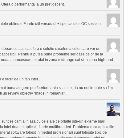
Ofera o performanta la un pret decent.
ltatele obtinute!Foarte util versus-ul + spectaculos OC session-
deoarece acesta ofera o solutie excelenta celor care vor un
t accesibil. Pentru a putea pune probleme serioase celor de la
 noua a procesoarelor atat in zona midrange cat si in zona high-end.
ca e facut de un fan Intel…
 mai buna alegere pret/performanta si altele, da nu noi trebuie sa fim
iti un review obiectiv “made in romania”.
i sunt se cam aliniaza cu cele ale celorlalte site-uri externe mari:
 Intel doar in aplicatii foarte mutithreaded. Problema e ca aplicatiile
eral software folosit in mediul profesional) sunt folosite tipic pe
aport pret/performanta bun; in zona aia costul hardware-ului nu