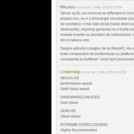
Micutzu
a scris pe:
1 May 2010 la 21:06
Sincer sa fiu, am incercat sa reflectam in con
produs nou, nu e o tehnologie inovatoare (as
de exemplu), e mai slab decat rivalul direct pe
straluceste), impresia generala nu e foarte pozi
noastre inainte sa discutam de subiectivism, 
din ce tabara vine.
Despre articolul colegilor de la XtremPC ma a
teste comparative de performanta cu platforma
consistenta la Gulftown” cand sunt procesoare 
Underdog
a scris pe:
1 May 2010 la 22:53
HEXUS 4/5
performance award
Gold Value award
HARDWARECANUCKS
Dam Good
GURU3D
Great Value!
EXTREME OVERCLOCKING
Highly Recommended