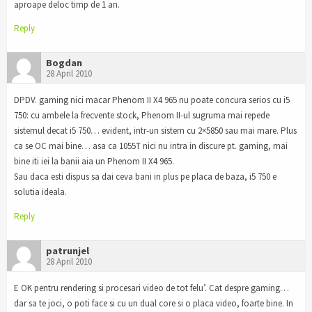
aproape deloc timp de 1 an.
Reply
Bogdan
28 April 2010
DPDV. gaming nici macar Phenom II X4 965 nu poate concura serios cu i5
750: cu ambele la frecvente stock, Phenom II-ul sugruma mai repede
sistemul decat i5 750… evident, intr-un sistem cu 2×5850 sau mai mare. Plus
ca se OC mai bine… asa ca 1055T nici nu intra in discure pt. gaming, mai
bine iti iei la banii aia un Phenom II X4 965.
Sau daca esti dispus sa dai ceva bani in plus pe placa de baza, i5 750 e
solutia ideala.
Reply
patrunjel
28 April 2010
E OK pentru rendering si procesari video de tot felu’. Cat despre gaming…
dar sa te joci, o poti face si cu un dual core si o placa video, foarte bine. In