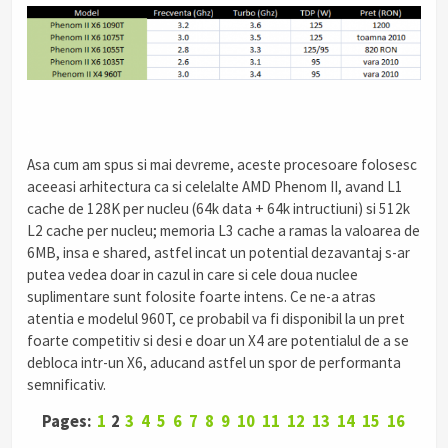
.
Asa cum am spus si mai devreme, aceste procesoare folosesc
aceeasi arhitectura ca si celelalte AMD Phenom II, avand L1
cache de 128K per nucleu (64k data + 64k intructiuni) si 512k
L2 cache per nucleu; memoria L3 cache a ramas la valoarea de
6MB, insa e shared, astfel incat un potential dezavantaj s-ar
putea vedea doar in cazul in care si cele doua nuclee
suplimentare sunt folosite foarte intens. Ce ne-a atras
atentia e modelul 960T, ce probabil va fi disponibil la un pret
foarte competitiv si desi e doar un X4 are potentialul de a se
debloca intr-un X6, aducand astfel un spor de performanta
semnificativ.
Pages:
1
2
3
4
5
6
7
8
9
10
11
12
13
14
15
16