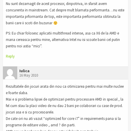
Nu sunt dezamagit de acest procesor, dinpotriva, in sfarsit avem
concurenta in mainstream. Cat despre mult blamata performanta…nu este
importanta prformanta de top, este importanta performanta obtinuta la
banii care ii scoti din buzunar
PS: Eu chiar folosesc aplicatii multithread intense, asa ca X6 de la AMD e
mana cereasca pentru mine, alternativa Intel nu isi scoate banii cel putin
pentru noi astia “mici”.
Reply
Iulica
16 May 2010
Rezultatele din jocuri arata din nou ca otimizarea pentru mai multe nuclee
e foarte slaba.
Mai e si problema lipsei de optimizari pentru procesoare AMD in special , la
fel cum stau la placi video de nu dau 2 bani pe colaborari cu case de prod.
jocuri asa e si cu procesoarele.
De cate ori nu ati vazut “optimized for core i7” in requirements pana si la
programe de editare video , amd ? din parti.