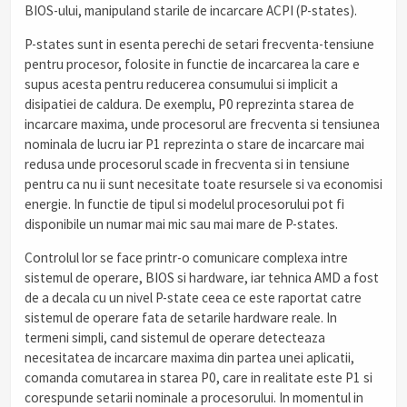
BIOS-ului, manipuland starile de incarcare ACPI (P-states).
P-states sunt in esenta perechi de setari frecventa-tensiune
pentru procesor, folosite in functie de incarcarea la care e
supus acesta pentru reducerea consumului si implicit a
disipatiei de caldura. De exemplu, P0 reprezinta starea de
incarcare maxima, unde procesorul are frecventa si tensiunea
nominala de lucru iar P1 reprezinta o stare de incarcare mai
redusa unde procesorul scade in frecventa si in tensiune
pentru ca nu ii sunt necesitate toate resursele si va economisi
energie. In functie de tipul si modelul procesorului pot fi
disponibile un numar mai mic sau mai mare de P-states.
Controlul lor se face printr-o comunicare complexa intre
sistemul de operare, BIOS si hardware, iar tehnica AMD a fost
de a decala cu un nivel P-state ceea ce este raportat catre
sistemul de operare fata de setarile hardware reale. In
termeni simpli, cand sistemul de operare detecteaza
necesitatea de incarcare maxima din partea unei aplicatii,
comanda comutarea in starea P0, care in realitate este P1 si
corespunde setarii nominale a procesorului. In momentul in