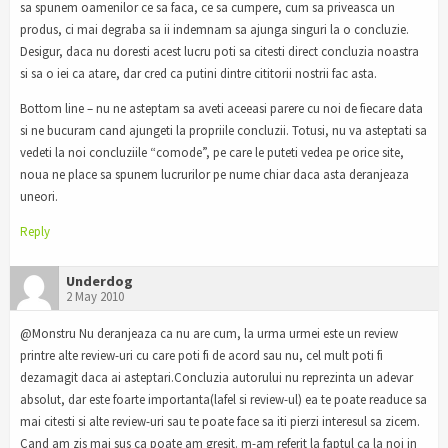
sa spunem oamenilor ce sa faca, ce sa cumpere, cum sa priveasca un
produs, ci mai degraba sa ii indemnam sa ajunga singuri la o concluzie.
Desigur, daca nu doresti acest lucru poti sa citesti direct concluzia noastra
si sa o iei ca atare, dar cred ca putini dintre cititorii nostrii fac asta.
Bottom line – nu ne asteptam sa aveti aceeasi parere cu noi de fiecare data
si ne bucuram cand ajungeti la propriile concluzii. Totusi, nu va asteptati sa
vedeti la noi concluziile “comode”, pe care le puteti vedea pe orice site,
noua ne place sa spunem lucrurilor pe nume chiar daca asta deranjeaza
uneori.
Reply
Underdog
2 May 2010
@Monstru Nu deranjeaza ca nu are cum, la urma urmei este un review
printre alte review-uri cu care poti fi de acord sau nu, cel mult poti fi
dezamagit daca ai asteptari.Concluzia autorului nu reprezinta un adevar
absolut, dar este foarte importanta(lafel si review-ul) ea te poate readuce sa
mai citesti si alte review-uri sau te poate face sa iti pierzi interesul sa zicem.
Cand am zis mai sus ca poate am gresit. m-am referit la faptul ca la noi in