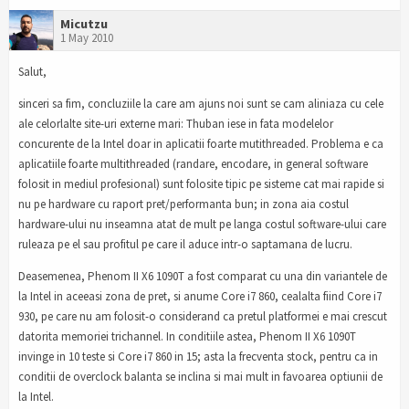
Micutzu
1 May 2010
Salut,
sinceri sa fim, concluziile la care am ajuns noi sunt se cam aliniaza cu cele
ale celorlalte site-uri externe mari: Thuban iese in fata modelelor
concurente de la Intel doar in aplicatii foarte mutithreaded. Problema e ca
aplicatiile foarte multithreaded (randare, encodare, in general software
folosit in mediul profesional) sunt folosite tipic pe sisteme cat mai rapide si
nu pe hardware cu raport pret/performanta bun; in zona aia costul
hardware-ului nu inseamna atat de mult pe langa costul software-ului care
ruleaza pe el sau profitul pe care il aduce intr-o saptamana de lucru.
Deasemenea, Phenom II X6 1090T a fost comparat cu una din variantele de
la Intel in aceeasi zona de pret, si anume Core i7 860, cealalta fiind Core i7
930, pe care nu am folosit-o considerand ca pretul platformei e mai crescut
datorita memoriei trichannel. In conditiile astea, Phenom II X6 1090T
invinge in 10 teste si Core i7 860 in 15; asta la frecventa stock, pentru ca in
conditii de overclock balanta se inclina si mai mult in favoarea optiunii de
la Intel.