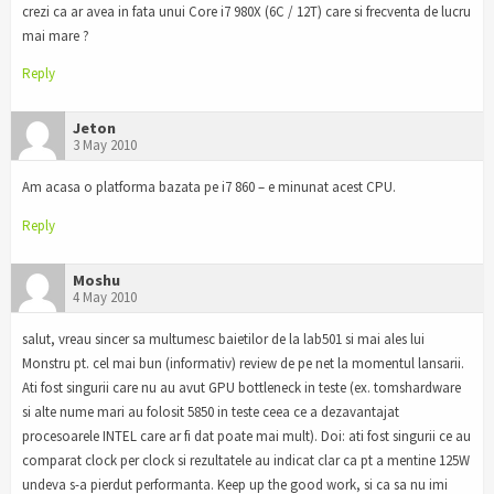
crezi ca ar avea in fata unui Core i7 980X (6C / 12T) care si frecventa de lucru
mai mare ?
Reply
Jeton
3 May 2010
Am acasa o platforma bazata pe i7 860 – e minunat acest CPU.
Reply
Moshu
4 May 2010
salut, vreau sincer sa multumesc baietilor de la lab501 si mai ales lui
Monstru pt. cel mai bun (informativ) review de pe net la momentul lansarii.
Ati fost singurii care nu au avut GPU bottleneck in teste (ex. tomshardware
si alte nume mari au folosit 5850 in teste ceea ce a dezavantajat
procesoarele INTEL care ar fi dat poate mai mult). Doi: ati fost singurii ce au
comparat clock per clock si rezultatele au indicat clar ca pt a mentine 125W
undeva s-a pierdut performanta. Keep up the good work, si ca sa nu imi