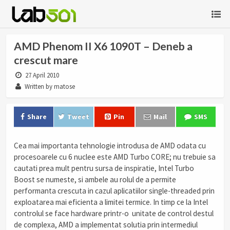
AMD Phenom II X6 1090T – Deneb a
crescut mare
27 April 2010
Written by matose
Share
Tweet
Pin
Mail
SMS
Cea mai importanta tehnologie introdusa de AMD odata cu
procesoarele cu 6 nuclee este AMD Turbo CORE; nu trebuie sa
cautati prea mult pentru sursa de inspiratie, Intel Turbo
Boost se numeste, si ambele au rolul de a permite
performanta crescuta in cazul aplicatiilor single-threaded prin
exploatarea mai eficienta a limitei termice. In timp ce la Intel
controlul se face hardware printr-o unitate de control destul
de complexa, AMD a implementat solutia prin intermediul