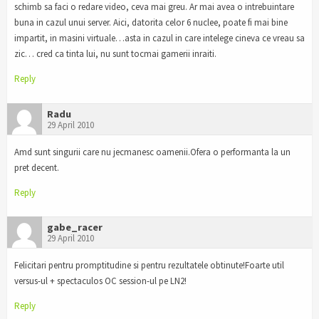
schimb sa faci o redare video, ceva mai greu. Ar mai avea o intrebuintare
buna in cazul unui server. Aici, datorita celor 6 nuclee, poate fi mai bine
impartit, in masini virtuale…asta in cazul in care intelege cineva ce vreau sa
zic… cred ca tinta lui, nu sunt tocmai gamerii inraiti.
Reply
Radu
29 April 2010
Amd sunt singurii care nu jecmanesc oamenii.Ofera o performanta la un
pret decent.
Reply
gabe_racer
29 April 2010
Felicitari pentru promptitudine si pentru rezultatele obtinute!Foarte util
versus-ul + spectaculos OC session-ul pe LN2!
Reply