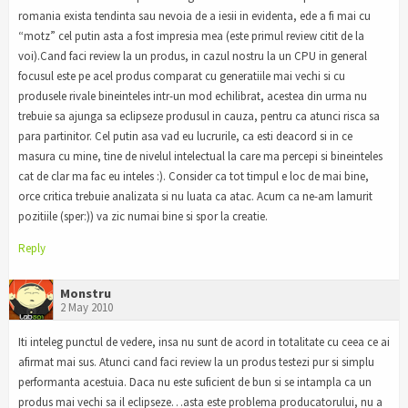
romania exista tendinta sau nevoia de a iesii in evidenta, ede a fi mai cu
“motz” cel putin asta a fost impresia mea (este primul review citit de la
voi).Cand faci review la un produs, in cazul nostru la un CPU in general
focusul este pe acel produs comparat cu generatiile mai vechi si cu
produsele rivale bineinteles intr-un mod echilibrat, acestea din urma nu
trebuie sa ajunga sa eclipseze produsul in cauza, pentru ca atunci risca sa
para partinitor. Cel putin asa vad eu lucrurile, ca esti deacord si in ce
masura cu mine, tine de nivelul intelectual la care ma percepi si bineinteles
cat de clar ma fac eu inteles :). Consider ca tot timpul e loc de mai bine,
orce critica trebuie analizata si nu luata ca atac. Acum ca ne-am lamurit
pozitiile (sper:)) va zic numai bine si spor la creatie.
Reply
Monstru
2 May 2010
Iti inteleg punctul de vedere, insa nu sunt de acord in totalitate cu ceea ce ai
afirmat mai sus. Atunci cand faci review la un produs testezi pur si simplu
performanta acestuia. Daca nu este suficient de bun si se intampla ca un
produs mai vechi sa il eclipseze…asta este problema producatorului, nu a