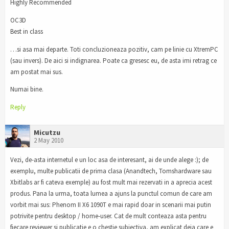
Highly Recommended
OC3D
Best in class
…si asa mai departe. Toti concluzioneaza pozitiv, cam pe linie cu XtremPC
(sau invers). De aici si indignarea. Poate ca gresesc eu, de asta imi retrag ce
am postat mai sus.
Numai bine.
Reply
Micutzu
2 May 2010
Vezi, de-asta internetul e un loc asa de interesant, ai de unde alege :); de
exemplu, multe publicatii de prima clasa (Anandtech, Tomshardware sau
Xbitlabs ar fi cateva exemple) au fost mult mai rezervati in a aprecia acest
produs. Pana la urma, toata lumea a ajuns la punctul comun de care am
vorbit mai sus: Phenom II X6 1090T e mai rapid doar in scenarii mai putin
potrivite pentru desktop / home-user. Cat de mult conteaza asta pentru
fiecare reviewer si publicatie e o chestie subiectiva, am explicat deja care e