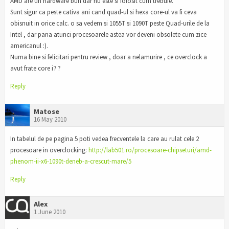
AMD are un hardware bun dar nu este si folosit cum trebuie.
Sunt sigur ca peste cativa ani cand quad-ul si hexa core-ul va fi ceva
obisnuit in orice calc. o sa vedem si 1055T si 1090T peste Quad-urile de la
Intel , dar pana atunci procesoarele astea vor deveni obsolete cum zice
americanul :).
Numa bine si felicitari pentru review , doar a nelamurire , ce overclock a
avut frate core i7 ?
Reply
Matose
16 May 2010
In tabelul de pe pagina 5 poti vedea frecventele la care au rulat cele 2
procesoare in overclocking:
http://lab501.ro/procesoare-chipseturi/amd-
phenom-ii-x6-1090t-deneb-a-crescut-mare/5
Reply
Alex
1 June 2010