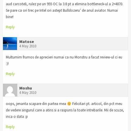
aud carcoteli, rulez pe un 955 OC la 3.8 pt a elimina bottleneck-ul a 2×4870.
Se pare ca ori trec pe Intel ori astept Bulldozeru’ de anul aviator. Numai
bine!
Reply
Matose
4 May 2010
Multumim frumos de aprecieri numai ca nu Monstru a facut review-ul ci eu
:)!
Reply
Moshu
4 May 2010
oops, jenanta scapare din partea mea
Felicitari pt. articol, din pct meu
de vedere singurul care a atins si a raspuns la toate intrebarile. Mii de scuze,
inca o data :p
Reply