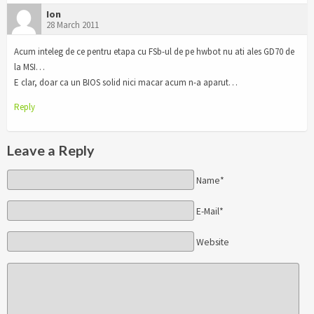
Ion
28 March 2011
Acum inteleg de ce pentru etapa cu FSb-ul de pe hwbot nu ati ales GD70 de
la MSI…
E clar, doar ca un BIOS solid nici macar acum n-a aparut…
Reply
Leave a Reply
Name*
E-Mail*
Website