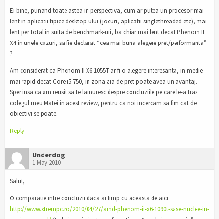
Ei bine, punand toate astea in perspectiva, cum ar putea un procesor mai
lent in aplicatii tipice desktop-ului (jocuri, aplicatii singlethreaded etc), mai
lent per total in suita de benchmark-uri, ba chiar mai lent decat Phenom II
X4 in unele cazuri, sa fie declarat “cea mai buna alegere pret/performanta”
?
Am considerat ca Phenom II X6 1055T ar fi o alegere interesanta, in medie
mai rapid decat Core i5 750, in zona aia de pret poate avea un avantaj.
Sper insa ca am reusit sa te lamuresc despre concluziile pe care le-a tras
colegul meu Matei in acest review, pentru ca noi incercam sa fim cat de
obiectivi se poate.
Reply
Underdog
1 May 2010
Salut,
O comparatie intre concluzii daca ai timp cu aceasta de aici
http://www.xtrempc.ro/2010/04/27/amd-phenom-ii-x6-1090t-sase-nuclee-in-