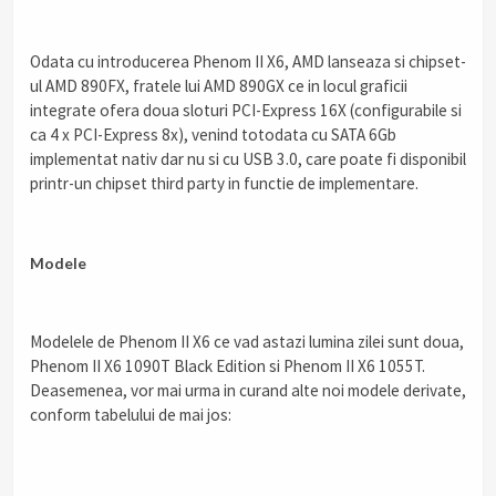
.
Odata cu introducerea Phenom II X6, AMD lanseaza si chipset-
ul AMD 890FX, fratele lui AMD 890GX ce in locul graficii
integrate ofera doua sloturi PCI-Express 16X (configurabile si
ca 4 x PCI-Express 8x), venind totodata cu SATA 6Gb
implementat nativ dar nu si cu USB 3.0, care poate fi disponibil
printr-un chipset third party in functie de implementare.
.
Modele
.
Modelele de Phenom II X6 ce vad astazi lumina zilei sunt doua,
Phenom II X6 1090T Black Edition si Phenom II X6 1055T.
Deasemenea, vor mai urma in curand alte noi modele derivate,
conform tabelului de mai jos:
.