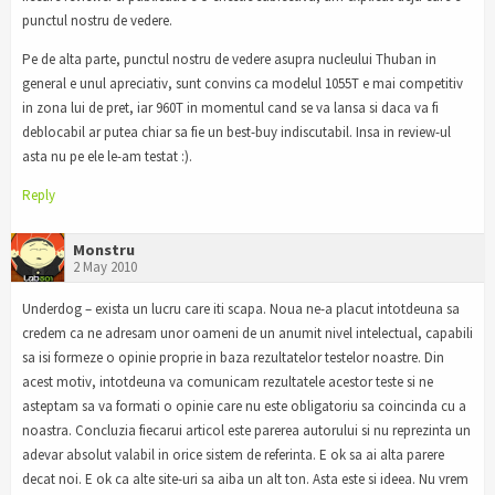
punctul nostru de vedere.
Pe de alta parte, punctul nostru de vedere asupra nucleului Thuban in
general e unul apreciativ, sunt convins ca modelul 1055T e mai competitiv
in zona lui de pret, iar 960T in momentul cand se va lansa si daca va fi
deblocabil ar putea chiar sa fie un best-buy indiscutabil. Insa in review-ul
asta nu pe ele le-am testat :).
Reply
Monstru
2 May 2010
Underdog – exista un lucru care iti scapa. Noua ne-a placut intotdeuna sa
credem ca ne adresam unor oameni de un anumit nivel intelectual, capabili
sa isi formeze o opinie proprie in baza rezultatelor testelor noastre. Din
acest motiv, intotdeuna va comunicam rezultatele acestor teste si ne
asteptam sa va formati o opinie care nu este obligatoriu sa coincinda cu a
noastra. Concluzia fiecarui articol este parerea autorului si nu reprezinta un
adevar absolut valabil in orice sistem de referinta. E ok sa ai alta parere
decat noi. E ok ca alte site-uri sa aiba un alt ton. Asta este si ideea. Nu vrem