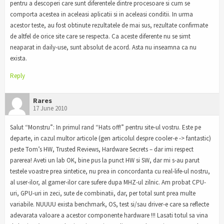
pentru a descoperi care sunt diferentele dintre procesoare si cum se
comporta acestea in aceleasi aplicatii si in aceleasi conditii. In urma
acestor teste, au fost obtinute rezultatele de mai sus, rezultate confirmate
de altfel de orice site care se respecta. Ca aceste diferente nu se simt
neaparat in daily-use, sunt absolut de acord. Asta nu inseamna ca nu
exista.
Reply
Rares
17 June 2010
Salut “Monstru”: In primul rand “Hats off!” pentru site-ul vostru. Este pe
departe, in cazul multor articole (gen articolul despre cooler-e -> fantastic)
peste Tom’s HW, Trusted Reviews, Hardware Secrets – dar imi respect
parerea! Aveti un lab OK, bine pus la punct HW si SW, dar mi s-au parut
testele voastre prea sintetice, nu prea in concordanta cu real-life-ul nostru,
al user-ilor, al gamer-ilor care sufere dupa MHZ-ul zilnic. Am probat CPU-
uri, GPU-uri in zeci, sute de combinatii, dar, per total sunt prea multe
variabile. NUUUU exista benchmark, OS, test si/sau driver-e care sa reflecte
adevarata valoare a acestor componente hardware !!! Lasati totul sa vina