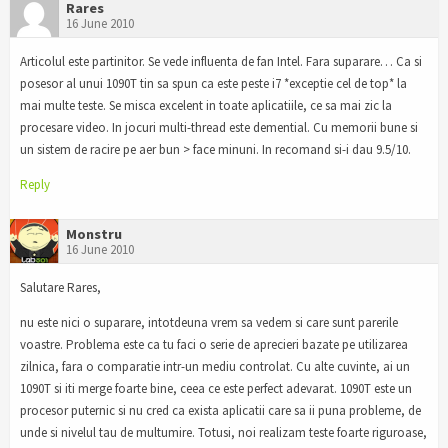
Rares
16 June 2010
Articolul este partinitor. Se vede influenta de fan Intel. Fara suparare… Ca si
posesor al unui 1090T tin sa spun ca este peste i7 *exceptie cel de top* la
mai multe teste. Se misca excelent in toate aplicatiile, ce sa mai zic la
procesare video. In jocuri multi-thread este demential. Cu memorii bune si
un sistem de racire pe aer bun > face minuni. In recomand si-i dau 9.5/10.
Reply
Monstru
16 June 2010
Salutare Rares,
nu este nici o suparare, intotdeuna vrem sa vedem si care sunt parerile
voastre. Problema este ca tu faci o serie de aprecieri bazate pe utilizarea
zilnica, fara o comparatie intr-un mediu controlat. Cu alte cuvinte, ai un
1090T si iti merge foarte bine, ceea ce este perfect adevarat. 1090T este un
procesor puternic si nu cred ca exista aplicatii care sa ii puna probleme, de
unde si nivelul tau de multumire. Totusi, noi realizam teste foarte riguroase,