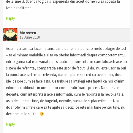
de la sine ;). Sper ca logica si experienta din acest domeniu sa scoata la
iveala realitatea…
Reply
Monstru
18 June 2010
Asta incercam sa facem atunci cand punem la punct o metodologie de test
– sa eliminam variabilele si sa va oferim informatii despre comportamentul
intr-o gama cat mai variata de situatii. In momentul in care folosesti acelasi
sistem de referinta, comparatia este usor de facut. Si da, nu este usor sa pui
la punct acel sistem de referinta, dar imi place sa cred ca avem una, doua
idei despre cum se face asta. Ce trebuie sa intelegi este faptul ca noi oferim
informatii obtinute in urma unor comparatii foarte precise. Daaaar….mai
departe, cum interpretezi acele informatii, cum le raportezi la nevoile tale,
asta depinde de tine, de bugetul, nevoile, pasiunile si placerile tale. Noi
doar oferim cifrele care sa te ajute sa decizi ce este mai bine pentru tine, nu
decidem in locul tau
Reply