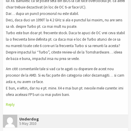
lui X6. Banuiesc ca se poate seta din BIOS la cat face overclockul pt. ca altfel
chiar trebuie dezactivat (in loc de OC ti-ar face UC).
Dar… dupa un punct procesorul nu este stabil.
Deci, daca duci un 1090T la 4.2 GHz si ala e punctul lui maxim, nu are sens
sa vb. despre Turbo pt. ca mai mult nu poate.
Turbo este bun doar pt. frecvente stock. Daca te apuci de OC vrei ceva stabil
la o frecventa bine definita pt. ca daca mai e loc de Turbo atunci de ce sa
nu maresti toate cele 6 core-uri la frecventa Turbo si sa renunti la acesta?
Despre impactul lui “Turbo”, citeste review-ul de la Tomshardware… ideea
de baza e buna, impactul insa nu prea se vede.
Am citit comentariile tale si vad ca te agati cu disperare de acest nou
procesor de la AMD. Si eu fac parte din categoria celor dezamagiti… si cam
asta e, nu avem ce face.
E bun, e ieftin, dar nu e pt. mine. X4 e mai bun pt. nevoile mele curente: imi
ofera aceleasi FPS-uri cu mai putini bani.
Reply
Underdog
5 May 2010