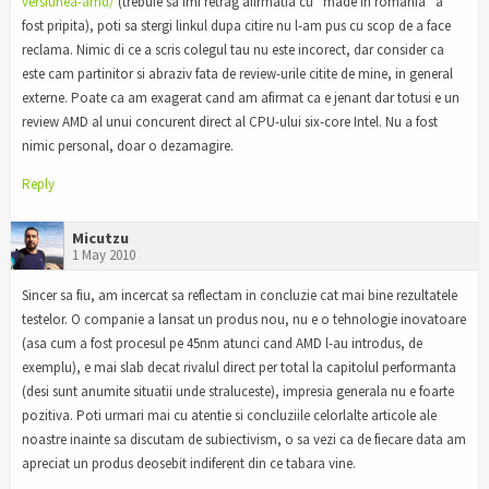
versiunea-amd/
(trebuie sa imi retrag afirmatia cu “made in romania” a
fost pripita), poti sa stergi linkul dupa citire nu l-am pus cu scop de a face
reclama. Nimic di ce a scris colegul tau nu este incorect, dar consider ca
este cam partinitor si abraziv fata de review-urile citite de mine, in general
externe. Poate ca am exagerat cand am afirmat ca e jenant dar totusi e un
review AMD al unui concurent direct al CPU-ului six-core Intel. Nu a fost
nimic personal, doar o dezamagire.
Reply
Micutzu
1 May 2010
Sincer sa fiu, am incercat sa reflectam in concluzie cat mai bine rezultatele
testelor. O companie a lansat un produs nou, nu e o tehnologie inovatoare
(asa cum a fost procesul pe 45nm atunci cand AMD l-au introdus, de
exemplu), e mai slab decat rivalul direct per total la capitolul performanta
(desi sunt anumite situatii unde straluceste), impresia generala nu e foarte
pozitiva. Poti urmari mai cu atentie si concluziile celorlalte articole ale
noastre inainte sa discutam de subiectivism, o sa vezi ca de fiecare data am
apreciat un produs deosebit indiferent din ce tabara vine.