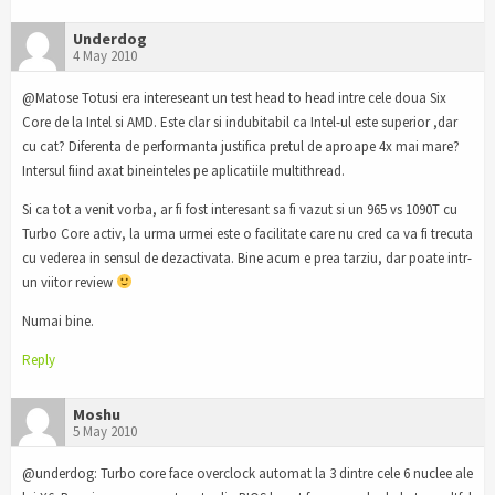
Underdog
4 May 2010
@Matose Totusi era intereseant un test head to head intre cele doua Six
Core de la Intel si AMD. Este clar si indubitabil ca Intel-ul este superior ,dar
cu cat? Diferenta de performanta justifica pretul de aproape 4x mai mare?
Intersul fiind axat bineinteles pe aplicatiile multithread.
Si ca tot a venit vorba, ar fi fost interesant sa fi vazut si un 965 vs 1090T cu
Turbo Core activ, la urma urmei este o facilitate care nu cred ca va fi trecuta
cu vederea in sensul de dezactivata. Bine acum e prea tarziu, dar poate intr-
un viitor review
Numai bine.
Reply
Moshu
5 May 2010
@underdog: Turbo core face overclock automat la 3 dintre cele 6 nuclee ale