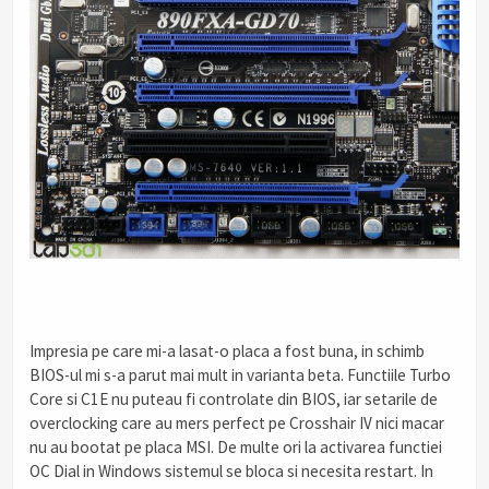
.
Impresia pe care mi-a lasat-o placa a fost buna, in schimb
BIOS-ul mi s-a parut mai mult in varianta beta. Functiile Turbo
Core si C1E nu puteau fi controlate din BIOS, iar setarile de
overclocking care au mers perfect pe Crosshair IV nici macar
nu au bootat pe placa MSI. De multe ori la activarea functiei
OC Dial in Windows sistemul se bloca si necesita restart. In