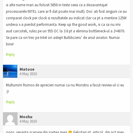
si alte nume mari au folosit 5850 in teste ceea ce a dezavantajat
procesoarele INTEL care ar fi dat poate mai mult). Doi: ati fost singurii ce au
comparat clock per clock si rezultatele au indicat clar ca pt a mentine 125W
undeva s-a pierdut performanta. Keep up the good work, si ca sa nu imi
aud carcoteli, rulez pe un 955 OC la 3.8 pt a elimina bottleneck-ul a 2×4870.
Se pare ca ori trec pe Intel ori astept Bulldozeru’ de anul aviator. Numai
bine!
Reply
Matose
4 May 2010
Multumim frumos de aprecieri numai ca nu Monstru a facut review-ul ci eu
:)!
Reply
Moshu
4 May 2010
oops, jenanta scapare din partea mea
Felicitari pt. articol, din pct meu