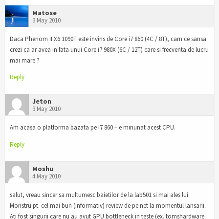
Matose
3 May 2010
Daca Phenom II X6 1090T este invins de Core i7 860 (4C / 8T), cam ce sansa
crezi ca ar avea in fata unui Core i7 980X (6C / 12T) care si frecventa de lucru
mai mare ?
Reply
Jeton
3 May 2010
Am acasa o platforma bazata pe i7 860 – e minunat acest CPU.
Reply
Moshu
4 May 2010
salut, vreau sincer sa multumesc baietilor de la lab501 si mai ales lui
Monstru pt. cel mai bun (informativ) review de pe net la momentul lansarii.
Ati fost singurii care nu au avut GPU bottleneck in teste (ex. tomshardware