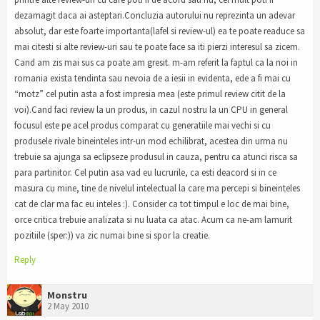
dezamagit daca ai asteptari.Concluzia autorului nu reprezinta un adevar
absolut, dar este foarte importanta(lafel si review-ul) ea te poate readuce sa
mai citesti si alte review-uri sau te poate face sa iti pierzi interesul sa zicem.
Cand am zis mai sus ca poate am gresit. m-am referit la faptul ca la noi in
romania exista tendinta sau nevoia de a iesii in evidenta, ede a fi mai cu
“motz” cel putin asta a fost impresia mea (este primul review citit de la
voi).Cand faci review la un produs, in cazul nostru la un CPU in general
focusul este pe acel produs comparat cu generatiile mai vechi si cu
produsele rivale bineinteles intr-un mod echilibrat, acestea din urma nu
trebuie sa ajunga sa eclipseze produsul in cauza, pentru ca atunci risca sa
para partinitor. Cel putin asa vad eu lucrurile, ca esti deacord si in ce
masura cu mine, tine de nivelul intelectual la care ma percepi si bineinteles
cat de clar ma fac eu inteles :). Consider ca tot timpul e loc de mai bine,
orce critica trebuie analizata si nu luata ca atac. Acum ca ne-am lamurit
pozitiile (sper:)) va zic numai bine si spor la creatie.
Reply
Monstru
2 May 2010