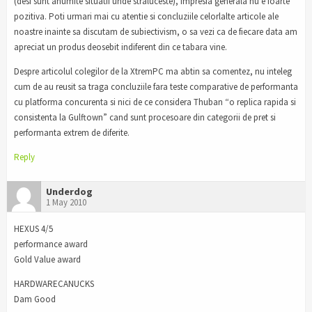
(desi sunt anumite situatii unde straluceste), impresia generala nu e foarte
pozitiva. Poti urmari mai cu atentie si concluziile celorlalte articole ale
noastre inainte sa discutam de subiectivism, o sa vezi ca de fiecare data am
apreciat un produs deosebit indiferent din ce tabara vine.
Despre articolul colegilor de la XtremPC ma abtin sa comentez, nu inteleg
cum de au reusit sa traga concluziile fara teste comparative de performanta
cu platforma concurenta si nici de ce considera Thuban “o replica rapida si
consistenta la Gulftown” cand sunt procesoare din categorii de pret si
performanta extrem de diferite.
Reply
Underdog
1 May 2010
HEXUS 4/5
performance award
Gold Value award
HARDWARECANUCKS
Dam Good