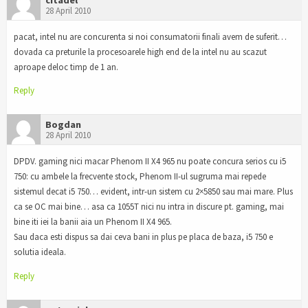
28 April 2010
pacat, intel nu are concurenta si noi consumatorii finali avem de suferit…
dovada ca preturile la procesoarele high end de la intel nu au scazut
aproape deloc timp de 1 an.
Reply
Bogdan
28 April 2010
DPDV. gaming nici macar Phenom II X4 965 nu poate concura serios cu i5
750: cu ambele la frecvente stock, Phenom II-ul sugruma mai repede
sistemul decat i5 750… evident, intr-un sistem cu 2×5850 sau mai mare. Plus
ca se OC mai bine… asa ca 1055T nici nu intra in discure pt. gaming, mai
bine iti iei la banii aia un Phenom II X4 965.
Sau daca esti dispus sa dai ceva bani in plus pe placa de baza, i5 750 e
solutia ideala.
Reply