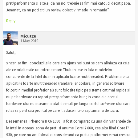
pret/performanta si altele, da nu noi trebuie sa fim mai catolici decat papa.
Jenanat, ca nu poti citi un review obiectiv “made in romania”.
Reply
Micutzu
1 May 2010
Salut,
sinceri sa fim, concluziile la care am ajuns noi sunt se cam aliniaza cu cele
ale celorlalte site-uri externe mari: Thuban iese in fata modelelor
concurente de la Intel doar in aplicatii foarte mutithreaded. Problema e ca
aplicatiile foarte multithreaded (randare, encodare, in general software
folosit in mediul profesional) sunt folosite tipic pe sisteme cat mai rapide si
nu pe hardware cu raport pret/performanta bun; in zona aia costul
hardware-ului nu inseamna atat de mult pe langa costul software-ului care
ruleaza pe el sau profitul pe care il aduce intr-o saptamana de lucru.
Deasemenea, Phenom II X6 1090T a fost comparat cu una din variantele de
la Intel in aceeasi zona de pret, si anume Core i7 860, cealalta fiind Core i7
930, pe care nu am folosit-o considerand ca pretul platformei e mai crescut