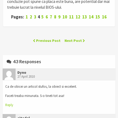
concluzie pot spune ca placa este buna, are potential dar mai
trebuie lucrat la nivelul BIOS-ului.
Pages:
1
2
3
4
5
6
7
8
9
10
11
12
13
14
15
16
Previous Post
Next Post
43 Responses
Dyno
27 April 2010
Ca de obicei un articol stufos, la obiect si excelent.
Faceti treaba minunata. S-o tineti tot asa!
Reply
citadel