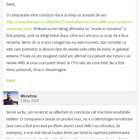
Salut,
O comparatie intre concluzii daca ai timp cu aceasta de aici
http://www.xtrempc.ro/2010/04/27/amd-phenom-ii-x6-1090t-sase-nuclee-in-
versiunea-amd/
(trebuie sa imi retrag afirmatia cu “made in romania” a
fost pripita), poti sa stergi linkul dupa citire nu l-am pus cu scop de a face
reclama. Nimic di ce a scris colegul tau nu este incorect, dar consider ca
este cam partinitor si abraziv fata de review-urile citite de mine, in general
externe. Poate ca am exagerat cand am afirmat ca e jenant dar totusi e un
review AMD al unui concurent direct al CPU-ului six-core Intel. Nu a fost
nimic personal, doar o dezamagire.
Reply
Micutzu
1 May 2010
Sincer sa fiu, am incercat sa reflectam in concluzie cat mai bine rezultatele
testelor. O companie a lansat un produs nou, nu e o tehnologie inovatoare
(asa cum a fost procesul pe 45nm atunci cand AMD l-au introdus, de
exemplu), e mai slab decat rivalul direct per total la capitolul performanta