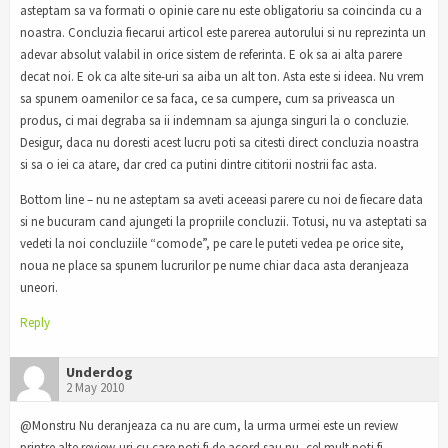
asteptam sa va formati o opinie care nu este obligatoriu sa coincinda cu a
noastra. Concluzia fiecarui articol este parerea autorului si nu reprezinta un
adevar absolut valabil in orice sistem de referinta. E ok sa ai alta parere
decat noi. E ok ca alte site-uri sa aiba un alt ton. Asta este si ideea. Nu vrem
sa spunem oamenilor ce sa faca, ce sa cumpere, cum sa priveasca un
produs, ci mai degraba sa ii indemnam sa ajunga singuri la o concluzie.
Desigur, daca nu doresti acest lucru poti sa citesti direct concluzia noastra
si sa o iei ca atare, dar cred ca putini dintre cititorii nostrii fac asta.
Bottom line – nu ne asteptam sa aveti aceeasi parere cu noi de fiecare data
si ne bucuram cand ajungeti la propriile concluzii. Totusi, nu va asteptati sa
vedeti la noi concluziile “comode”, pe care le puteti vedea pe orice site,
noua ne place sa spunem lucrurilor pe nume chiar daca asta deranjeaza
uneori.
Reply
Underdog
2 May 2010
@Monstru Nu deranjeaza ca nu are cum, la urma urmei este un review
printre alte review-uri cu care poti fi de acord sau nu, cel mult poti fi