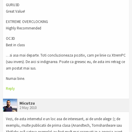
GURU3D
Great Value!
EXTREME OVERCLOCKING
Highly Recommended
OC3D
Best in class
…si asa mai departe. Toti concluzioneaza pozitiv, cam pe linie cu XtremPC
(sau invers). De aici si indignarea. Poate ca gresesc eu, de asta imi retrag ce
am postat mai sus.
Numai bine.
Reply
Micutzu
2 May 2010
Vezi, de-asta internetul e un loc asa de interesant, ai de unde alege :); de
exemplu, multe publicatii de prima clasa (Anandtech, Tomshardware sau
Xbitlabs ar fi cateva exemple) au fost mult mai rezervati in a aprecia acest