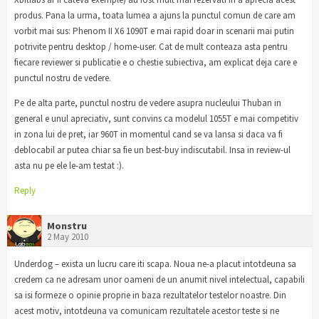
produs. Pana la urma, toata lumea a ajuns la punctul comun de care am
vorbit mai sus: Phenom II X6 1090T e mai rapid doar in scenarii mai putin
potrivite pentru desktop / home-user. Cat de mult conteaza asta pentru
fiecare reviewer si publicatie e o chestie subiectiva, am explicat deja care e
punctul nostru de vedere.
Pe de alta parte, punctul nostru de vedere asupra nucleului Thuban in
general e unul apreciativ, sunt convins ca modelul 1055T e mai competitiv
in zona lui de pret, iar 960T in momentul cand se va lansa si daca va fi
deblocabil ar putea chiar sa fie un best-buy indiscutabil. Insa in review-ul
asta nu pe ele le-am testat :).
Reply
Monstru
2 May 2010
Underdog – exista un lucru care iti scapa. Noua ne-a placut intotdeuna sa
credem ca ne adresam unor oameni de un anumit nivel intelectual, capabili
sa isi formeze o opinie proprie in baza rezultatelor testelor noastre. Din
acest motiv, intotdeuna va comunicam rezultatele acestor teste si ne