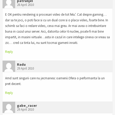
patrunjel
28 April 2010
E OK pentru rendering si procesari video de tot felu’. Cat despre gaming…
dar sa te joci, o poti face si cu un dual core si o placa video, foarte bine. In
schimb sa faci o redare video, ceva mai greu. Ar mai avea o intrebuintare
buna in cazul unui server. Aici, datorita celor 6 nuclee, poate fi mai bine
impartit, in masini virtuale…asta in cazul in care intelege cineva ce vreau sa
zic… cred ca tinta lui, nu sunt tocmai gamerii inraiti.
Reply
Radu
29 April 2010
Amd sunt singurii care nu jecmanesc oamenii.Ofera o performanta la un
pret decent.
Reply
gabe_racer
29 April 2010