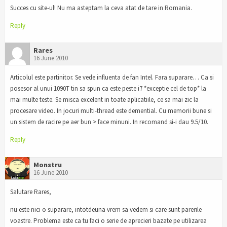
Succes cu site-ul! Nu ma asteptam la ceva atat de tare in Romania.
Reply
Rares
16 June 2010
Articolul este partinitor. Se vede influenta de fan Intel. Fara suparare… Ca si
posesor al unui 1090T tin sa spun ca este peste i7 *exceptie cel de top* la
mai multe teste. Se misca excelent in toate aplicatiile, ce sa mai zic la
procesare video. In jocuri multi-thread este demential. Cu memorii bune si
un sistem de racire pe aer bun > face minuni. In recomand si-i dau 9.5/10.
Reply
Monstru
16 June 2010
Salutare Rares,
nu este nici o suparare, intotdeuna vrem sa vedem si care sunt parerile
voastre. Problema este ca tu faci o serie de aprecieri bazate pe utilizarea