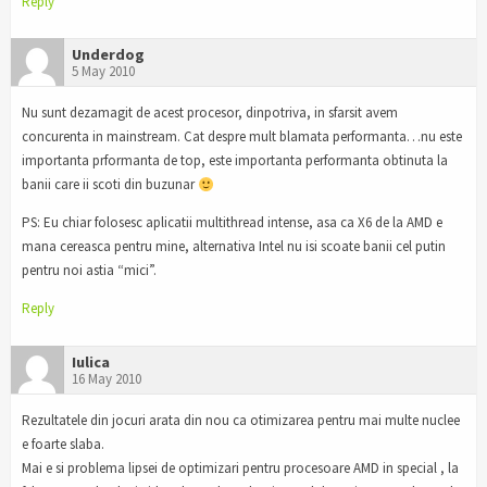
Reply
Underdog
5 May 2010
Nu sunt dezamagit de acest procesor, dinpotriva, in sfarsit avem
concurenta in mainstream. Cat despre mult blamata performanta…nu este
importanta prformanta de top, este importanta performanta obtinuta la
banii care ii scoti din buzunar
PS: Eu chiar folosesc aplicatii multithread intense, asa ca X6 de la AMD e
mana cereasca pentru mine, alternativa Intel nu isi scoate banii cel putin
pentru noi astia “mici”.
Reply
Iulica
16 May 2010
Rezultatele din jocuri arata din nou ca otimizarea pentru mai multe nuclee
e foarte slaba.
Mai e si problema lipsei de optimizari pentru procesoare AMD in special , la