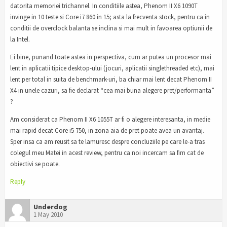
datorita memoriei trichannel. In conditiile astea, Phenom II X6 1090T
invinge in 10 teste si Core i7 860 in 15; asta la frecventa stock, pentru ca in
conditii de overclock balanta se inclina si mai mult in favoarea optiunii de
la Intel.
Ei bine, punand toate astea in perspectiva, cum ar putea un procesor mai
lent in aplicatii tipice desktop-ului (jocuri, aplicatii singlethreaded etc), mai
lent per total in suita de benchmark-uri, ba chiar mai lent decat Phenom II
X4 in unele cazuri, sa fie declarat “cea mai buna alegere pret/performanta”
?
Am considerat ca Phenom II X6 1055T ar fi o alegere interesanta, in medie
mai rapid decat Core i5 750, in zona aia de pret poate avea un avantaj.
Sper insa ca am reusit sa te lamuresc despre concluziile pe care le-a tras
colegul meu Matei in acest review, pentru ca noi incercam sa fim cat de
obiectivi se poate.
Reply
Underdog
1 May 2010