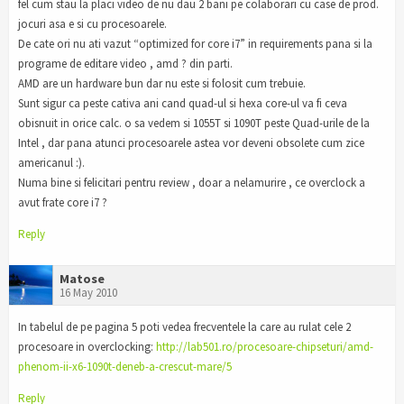
fel cum stau la placi video de nu dau 2 bani pe colaborari cu case de prod.
jocuri asa e si cu procesoarele.
De cate ori nu ati vazut “optimized for core i7” in requirements pana si la
programe de editare video , amd ? din parti.
AMD are un hardware bun dar nu este si folosit cum trebuie.
Sunt sigur ca peste cativa ani cand quad-ul si hexa core-ul va fi ceva
obisnuit in orice calc. o sa vedem si 1055T si 1090T peste Quad-urile de la
Intel , dar pana atunci procesoarele astea vor deveni obsolete cum zice
americanul :).
Numa bine si felicitari pentru review , doar a nelamurire , ce overclock a
avut frate core i7 ?
Reply
Matose
16 May 2010
In tabelul de pe pagina 5 poti vedea frecventele la care au rulat cele 2
procesoare in overclocking:
http://lab501.ro/procesoare-chipseturi/amd-
phenom-ii-x6-1090t-deneb-a-crescut-mare/5
Reply