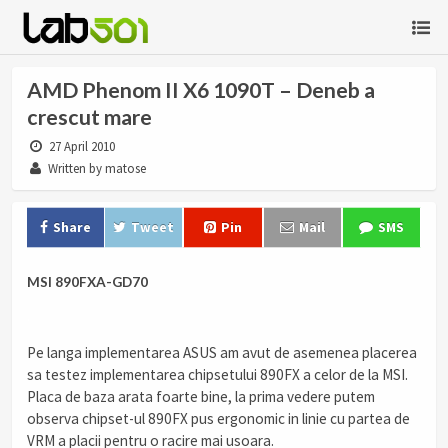
AMD Phenom II X6 1090T – Deneb a
crescut mare
27 April 2010
Written by matose
Share
Tweet
Pin
Mail
SMS
MSI 890FXA-GD70
.
Pe langa implementarea ASUS am avut de asemenea placerea
sa testez implementarea chipsetului 890FX a celor de la MSI.
Placa de baza arata foarte bine, la prima vedere putem
observa chipset-ul 890FX pus ergonomic in linie cu partea de
VRM a placii pentru o racire mai usoara.