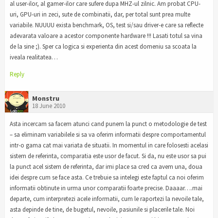
al user-ilor, al gamer-ilor care sufere dupa MHZ-ul zilnic. Am probat CPU-
uri, GPU-uri in zeci, sute de combinatii, dar, per total sunt prea multe
variabile. NUUUU exista benchmark, OS, test si/sau driver-e care sa reflecte
adevarata valoare a acestor componente hardware !!! Lasati totul sa vina
de la sine ;). Sper ca logica si experienta din acest domeniu sa scoata la
iveala realitatea…
Reply
Monstru
18 June 2010
Asta incercam sa facem atunci cand punem la punct o metodologie de test
– sa eliminam variabilele si sa va oferim informatii despre comportamentul
intr-o gama cat mai variata de situatii. In momentul in care folosesti acelasi
sistem de referinta, comparatia este usor de facut. Si da, nu este usor sa pui
la punct acel sistem de referinta, dar imi place sa cred ca avem una, doua
idei despre cum se face asta. Ce trebuie sa intelegi este faptul ca noi oferim
informatii obtinute in urma unor comparatii foarte precise. Daaaar….mai
departe, cum interpretezi acele informatii, cum le raportezi la nevoile tale,
asta depinde de tine, de bugetul, nevoile, pasiunile si placerile tale. Noi