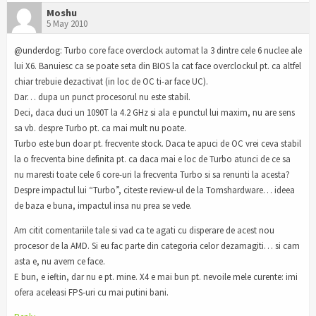
Moshu
5 May 2010
@underdog: Turbo core face overclock automat la 3 dintre cele 6 nuclee ale
lui X6. Banuiesc ca se poate seta din BIOS la cat face overclockul pt. ca altfel
chiar trebuie dezactivat (in loc de OC ti-ar face UC).
Dar… dupa un punct procesorul nu este stabil.
Deci, daca duci un 1090T la 4.2 GHz si ala e punctul lui maxim, nu are sens
sa vb. despre Turbo pt. ca mai mult nu poate.
Turbo este bun doar pt. frecvente stock. Daca te apuci de OC vrei ceva stabil
la o frecventa bine definita pt. ca daca mai e loc de Turbo atunci de ce sa
nu maresti toate cele 6 core-uri la frecventa Turbo si sa renunti la acesta?
Despre impactul lui “Turbo”, citeste review-ul de la Tomshardware… ideea
de baza e buna, impactul insa nu prea se vede.
Am citit comentariile tale si vad ca te agati cu disperare de acest nou
procesor de la AMD. Si eu fac parte din categoria celor dezamagiti… si cam
asta e, nu avem ce face.
E bun, e ieftin, dar nu e pt. mine. X4 e mai bun pt. nevoile mele curente: imi
ofera aceleasi FPS-uri cu mai putini bani.