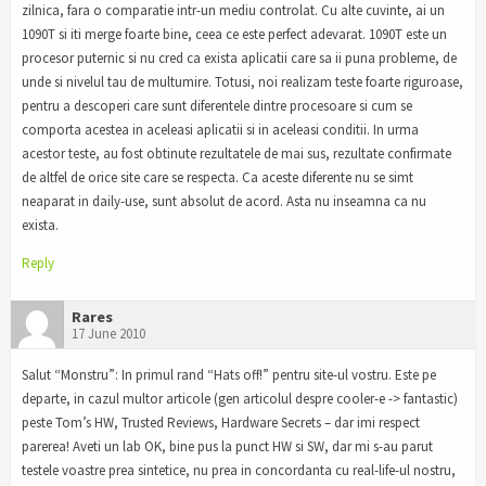
zilnica, fara o comparatie intr-un mediu controlat. Cu alte cuvinte, ai un
1090T si iti merge foarte bine, ceea ce este perfect adevarat. 1090T este un
procesor puternic si nu cred ca exista aplicatii care sa ii puna probleme, de
unde si nivelul tau de multumire. Totusi, noi realizam teste foarte riguroase,
pentru a descoperi care sunt diferentele dintre procesoare si cum se
comporta acestea in aceleasi aplicatii si in aceleasi conditii. In urma
acestor teste, au fost obtinute rezultatele de mai sus, rezultate confirmate
de altfel de orice site care se respecta. Ca aceste diferente nu se simt
neaparat in daily-use, sunt absolut de acord. Asta nu inseamna ca nu
exista.
Reply
Rares
17 June 2010
Salut “Monstru”: In primul rand “Hats off!” pentru site-ul vostru. Este pe
departe, in cazul multor articole (gen articolul despre cooler-e -> fantastic)
peste Tom’s HW, Trusted Reviews, Hardware Secrets – dar imi respect
parerea! Aveti un lab OK, bine pus la punct HW si SW, dar mi s-au parut
testele voastre prea sintetice, nu prea in concordanta cu real-life-ul nostru,