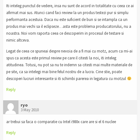
Iti inteleg punctul de vedere, insa nu sunt de acord in totalitate cu ceea ce ai
afirmat mai sus. Atunci cand faci review la un produs testezi pur si simplu
performanta acestuia. Daca nu este suficient de bun si se intampla ca un
produs mai vechi sa il eclipseze…asta este problema producatorului, nu a
noastra. Noi vom raporta ceea ce descoperim in procesul de testare si
nimic altceva.
Legat de ceea ce spuneai despre nevoia de a fi mai cu motz, acum ca mi-ai
spus ca acesta este primul review pe care il citesti la noi, iti inteleg
atitudinea. Totusi, nu pot sa nu te indemn sa citesti mai multe materiale de
pe site, ca sa intelegi mai bine felul nostru de a lucra. Cine stie, poate
descoperi lucruri interesante si iti schimbi parerea in legatura cu motzul
Reply
ryo
3 May 2010
ar trebui sa faca o comparatie cu Intel i980x care are si el 6 nuclee
Reply