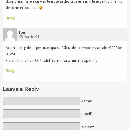
doar oferim cifrele care sa te ajute sa decizi ce este mai bine pentru tine, nu
decidem in locul tau
Reply
Ion
28 March 2011
Acum inteleg de ce pentru etapa cu FSb-ul de pe hwbot nu ati ales GD70 de
la MSI…
E clar, doar ca un BIOS solid nici macar acum n-a aparut…
Reply
Leave a Reply
Name*
E-Mail*
Website