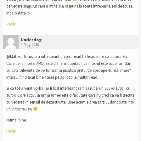
de vedere singurul care a atins si a raspuns la toate intrebarile. Mii de scuze,
inca o data :p
Reply
Underdog
4 May 2010
@Matose Totusi era intereseant un test head to head intre cele doua Six
Core de la Intel si AMD. Este clar si indubitabil ca Intel-ul este superior ,dar
cu cat? Diferenta de performanta justifica pretul de aproape 4x mai mare?
Intersul fiind axat bineinteles pe aplicatiile multithread.
Si ca tot a venit vorba, ar fi fost interesant sa fi vazut si un 965 vs 1090T cu
Turbo Core activ, la urma urmei este o facilitate care nu cred ca va fi trecuta
cu vederea in sensul de dezactivata. Bine acum e prea tarziu, dar poate intr-
un viitor review
Numai bine.
Reply