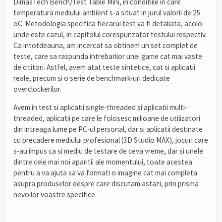
DimasTech Bench/Test Table Mini, in conditiile in care
temperatura mediului ambient s-a situat in jurul valorii de 25
oC. Metodologia specifica fiecarui test va fi detaliata, acolo
unde este cazul, in capitolul corespunzator testului respectiv.
Ca intotdeauna, am incercat sa obtinem un set complet de
teste, care sa raspunda intrebarilor unei game cat mai vaste
de cititori. Astfel, avem atat teste sintetice, cat si aplicatii
reale, precum si o serie de benchmark-uri dedicate
overclockerilor.
Avem in test si aplicatii single-threaded si aplicatii multi-
threaded, aplicatii pe care le folosesc milioane de utilizatori
din intreaga lume pe PC-ul personal, dar si aplicatii destinate
cu precadere mediului profesional (3D Studio MAX), jocuri care
s-au impus ca si mediu de testare de ceva vreme, dar si unele
dintre cele mai noi aparitii ale momentului, toate acestea
pentru a va ajuta sa va formati o imagine cat mai completa
asupra produselor despre care discutam astazi, prin prisma
nevoilor voastre specifice.