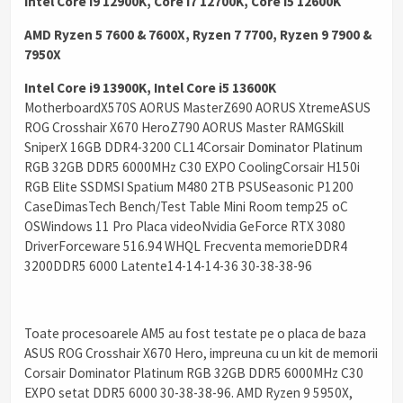
Intel Core i9 12900K, Core i7 12700K, Core i5 12600K
AMD Ryzen 5 7600 & 7600X, Ryzen 7 7700, Ryzen 9 7900 &
7950X
Intel Core i9 13900K, Intel Core i5 13600K
MotherboardX570S AORUS MasterZ690 AORUS XtremeASUS
ROG Crosshair X670 HeroZ790 AORUS Master RAMGSkill
SniperX 16GB DDR4-3200 CL14Corsair Dominator Platinum
RGB 32GB DDR5 6000MHz C30 EXPO CoolingCorsair H150i
RGB Elite SSDMSI Spatium M480 2TB PSUSeasonic P1200
CaseDimasTech Bench/Test Table Mini Room temp25 oC
OSWindows 11 Pro Placa videoNvidia GeForce RTX 3080
DriverForceware 516.94 WHQL Frecventa memorieDDR4
3200DDR5 6000 Latente14-14-14-36 30-38-38-96
Toate procesoarele AM5 au fost testate pe o placa de baza
ASUS ROG Crosshair X670 Hero, impreuna cu un kit de memorii
Corsair Dominator Platinum RGB 32GB DDR5 6000MHz C30
EXPO setat DDR5 6000 30-38-38-96. AMD Ryzen 9 5950X,