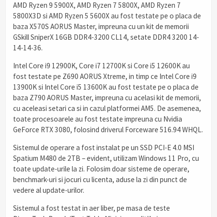
AMD Ryzen 9 5900X, AMD Ryzen 7 5800X, AMD Ryzen 7
5800X3D si AMD Ryzen 5 5600X au fost testate pe o placa de
baza X570S AORUS Master, impreuna cu un kit de memorii
GSkill SniperX 16GB DDR4-3200 CL14, setate DDR4 3200 14-
14-14-36.
Intel Core i9 12900K, Core i7 12700K si Core i5 12600K au
fost testate pe Z690 AORUS Xtreme, in timp ce Intel Core i9
13900K si Intel Core i5 13600K au fost testate pe o placa de
baza Z790 AORUS Master, impreuna cu acelasi kit de memorii,
cu aceleasi setari ca si in cazul platformei AM5. De asemenea,
toate procesoarele au fost testate impreuna cu Nvidia
GeForce RTX 3080, folosind driverul Forceware 516.94 WHQL.
Sistemul de operare a fost instalat pe un SSD PCI-E 4.0 MSI
Spatium M480 de 2TB – evident, utilizam Windows 11 Pro, cu
toate update-urile la zi. Folosim doar sisteme de operare,
benchmark-uri si jocuri cu licenta, aduse la zi din punct de
vedere al update-urilor.
Sistemul a fost testat in aer liber, pe masa de teste