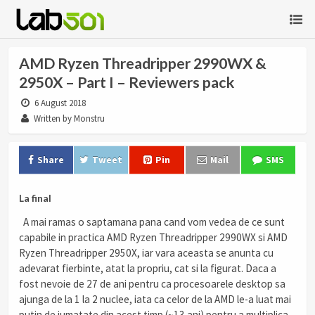
AMD Ryzen Threadripper 2990WX &
2950X – Part I – Reviewers pack
6 August 2018
Written by Monstru
Share
Tweet
Pin
Mail
SMS
La final
A mai ramas o saptamana pana cand vom vedea de ce sunt
capabile in practica AMD Ryzen Threadripper 2990WX si AMD
Ryzen Threadripper 2950X, iar vara aceasta se anunta cu
adevarat fierbinte, atat la propriu, cat si la figurat. Daca a
fost nevoie de 27 de ani pentru ca procesoarele desktop sa
ajunga de la 1 la 2 nuclee, iata ca celor de la AMD le-a luat mai
putin de jumatate din acest timp (~13 ani) pentru a multiplica