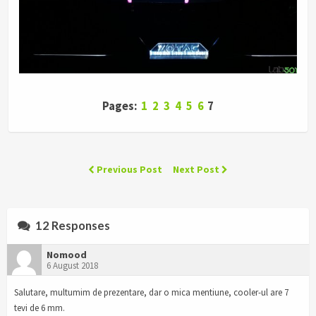
Pages:
1
2
3
4
5
6
7
Previous Post
Next Post
12 Responses
Nomood
6 August 2018
Salutare, multumim de prezentare, dar o mica mentiune, cooler-ul are 7
tevi de 6 mm.