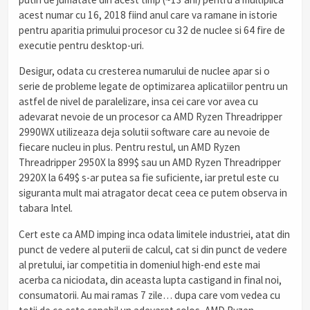
acest numar cu 16, 2018 fiind anul care va ramane in istorie
pentru aparitia primului procesor cu 32 de nuclee si 64 fire de
executie pentru desktop-uri.
Desigur, odata cu cresterea numarului de nuclee apar si o
serie de probleme legate de optimizarea aplicatiilor pentru un
astfel de nivel de paralelizare, insa cei care vor avea cu
adevarat nevoie de un procesor ca AMD Ryzen Threadripper
2990WX utilizeaza deja solutii software care au nevoie de
fiecare nucleu in plus. Pentru restul, un AMD Ryzen
Threadripper 2950X la 899$ sau un AMD Ryzen Threadripper
2920X la 649$ s-ar putea sa fie suficiente, iar pretul este cu
siguranta mult mai atragator decat ceea ce putem observa in
tabara Intel.
Cert este ca AMD imping inca odata limitele industriei, atat din
punct de vedere al puterii de calcul, cat si din punct de vedere
al pretului, iar competitia in domeniul high-end este mai
acerba ca niciodata, din aceasta lupta castigand in final noi,
consumatorii. Au mai ramas 7 zile… dupa care vom vedea cu