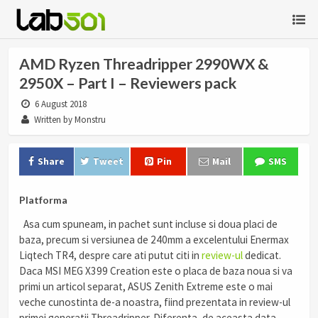
AMD Ryzen Threadripper 2990WX &
2950X – Part I – Reviewers pack
6 August 2018
Written by Monstru
Share
Tweet
Pin
Mail
SMS
Platforma
Asa cum spuneam, in pachet sunt incluse si doua placi de
baza, precum si versiunea de 240mm a excelentului Enermax
Liqtech TR4, despre care ati putut citi in
review-ul
dedicat.
Daca MSI MEG X399 Creation este o placa de baza noua si va
primi un articol separat, ASUS Zenith Extreme este o mai
veche cunostinta de-a noastra, fiind prezentata in review-ul
primei generatii Threadripper. Diferenta, de aceasta data,