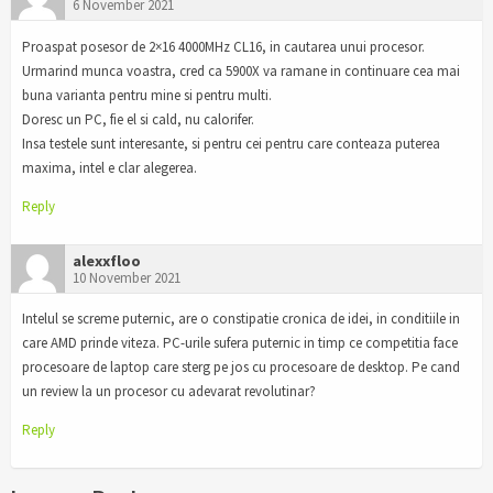
6 November 2021
Proaspat posesor de 2×16 4000MHz CL16, in cautarea unui procesor.
Urmarind munca voastra, cred ca 5900X va ramane in continuare cea mai
buna varianta pentru mine si pentru multi.
Doresc un PC, fie el si cald, nu calorifer.
Insa testele sunt interesante, si pentru cei pentru care conteaza puterea
maxima, intel e clar alegerea.
Reply
alexxfloo
10 November 2021
Intelul se screme puternic, are o constipatie cronica de idei, in conditiile in
care AMD prinde viteza. PC-urile sufera puternic in timp ce competitia face
procesoare de laptop care sterg pe jos cu procesoare de desktop. Pe cand
un review la un procesor cu adevarat revolutinar?
Reply