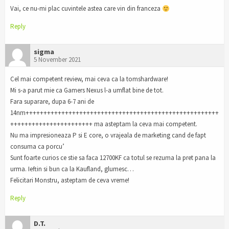
Vai, ce nu-mi plac cuvintele astea care vin din franceza
Reply
sigma
5 November 2021
Cel mai competent review, mai ceva ca la tomshardware!
Mi s-a parut mie ca Gamers Nexus l-a umflat bine de tot.
Fara suparare, dupa 6-7 ani de
14nm++++++++++++++++++++++++++++++++++++++++++++++++++++++
+++++++++++++++++++++++ ma asteptam la ceva mai competent.
Nu ma impresioneaza P si E core, o vrajeala de marketing cand de fapt
consuma ca porcu’
Sunt foarte curios ce stie sa faca 12700KF ca totul se rezuma la pret pana la
urma. Ieftin si bun ca la Kaufland, glumesc…
Felicitari Monstru, asteptam de ceva vreme!
Reply
D.T.