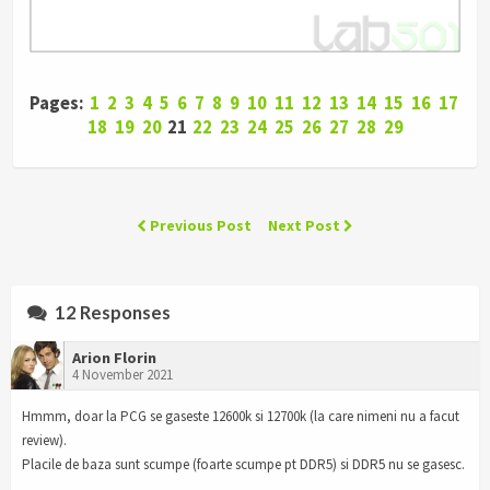
Pages:
1
2
3
4
5
6
7
8
9
10
11
12
13
14
15
16
17
18
19
20
21
22
23
24
25
26
27
28
29
Previous Post
Next Post
12 Responses
Arion Florin
4 November 2021
Hmmm, doar la PCG se gaseste 12600k si 12700k (la care nimeni nu a facut
review).
Placile de baza sunt scumpe (foarte scumpe pt DDR5) si DDR5 nu se gasesc.