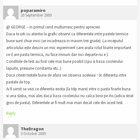
poparamiro
20 September 2009
@ GEORGE – in primul rand multumesc pentru aprecieri.
Daca te uiti cu atentie la grafic observi ca diferentele intre pastele termice
bune sunt chiar mici (se incadreaza in maxim trei grade). La inceputul
articolului este descris un mic experiment care arata rolul foarte important
ce il are pasta termica, nu face minuni dar nici departe nu e ):
Conditiile de test au fost cele mai bune posibil (cpu si baza coolerului
lapuite, presiune constanta etc..)
Daca citesti testele bune de afara vei observa aceleasi ~3c diferenta intre
pastele de top.
Ai fi uimit sa vezi ce diferenta exista (la tdp mare) intre o pasta foarte buna
si una slaba, mai ales daca baza coolerului nu calca bine pe ihs (adica strat
gros de pasta). Diferentele ar fi mult mai mari decat cele din acest test.
Reply
TheDragon
3 October 2009