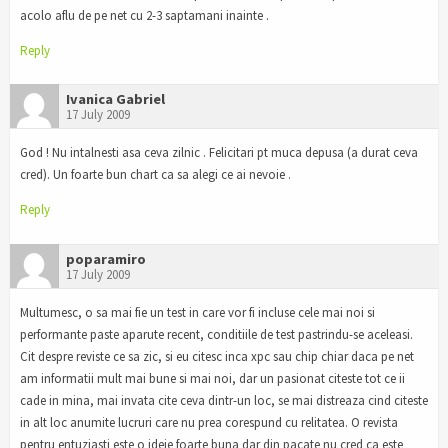
acolo aflu de pe net cu 2-3 saptamani inainte .
Reply
Ivanica Gabriel
17 July 2009
God ! Nu intalnesti asa ceva zilnic . Felicitari pt muca depusa (a durat ceva
cred). Un foarte bun chart ca sa alegi ce ai nevoie .
Reply
poparamiro
17 July 2009
Multumesc, o sa mai fie un test in care vor fi incluse cele mai noi si
performante paste aparute recent, conditiile de test pastrindu-se aceleasi.
Cit despre reviste ce sa zic, si eu citesc inca xpc sau chip chiar daca pe net
am informatii mult mai bune si mai noi, dar un pasionat citeste tot ce ii
cade in mina, mai invata cite ceva dintr-un loc, se mai distreaza cind citeste
in alt loc anumite lucruri care nu prea corespund cu relitatea. O revista
pentru entuziasti este o ideie foarte buna dar din pacate nu cred ca este