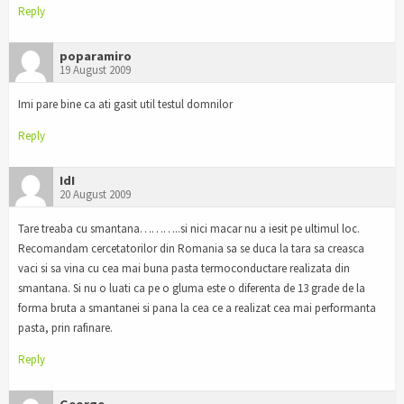
Reply
poparamiro
19 August 2009
Imi pare bine ca ati gasit util testul domnilor
Reply
IdI
20 August 2009
Tare treaba cu smantana………..si nici macar nu a iesit pe ultimul loc.
Recomandam cercetatorilor din Romania sa se duca la tara sa creasca
vaci si sa vina cu cea mai buna pasta termoconductare realizata din
smantana. Si nu o luati ca pe o gluma este o diferenta de 13 grade de la
forma bruta a smantanei si pana la cea ce a realizat cea mai performanta
pasta, prin rafinare.
Reply
George