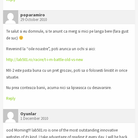
poparamiro
29 October 2010
Te salut si eu domnule, si te anunt ca merg si mici pe langa bere (fara gust
de suc)
Revenind la “oile noastre”, poti arunca un ochi si aici:
http://lab501.ro/racire/t-i-m-battle-old-vs-new
MX-2 este pasta buna cu un pret grozav, poti sa o folosesti linistit in orice
situatie.
Nu prea conteaza banii, acuma nici sa lipseasca cu desavarsire.
Reply
Oyunlar
1 December 2010
ood Morning!!! lab501.ro is one of the most outstanding innovative
websites of its kind. I take advantage of reading it every day. I will be back.