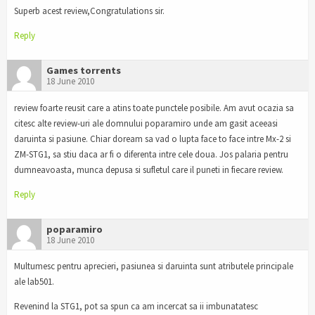
Superb acest review,Congratulations sir.
Reply
Games torrents
18 June 2010
review foarte reusit care a atins toate punctele posibile. Am avut ocazia sa
citesc alte review-uri ale domnului poparamiro unde am gasit aceeasi
daruinta si pasiune. Chiar doream sa vad o lupta face to face intre Mx-2 si
ZM-STG1, sa stiu daca ar fi o diferenta intre cele doua. Jos palaria pentru
dumneavoasta, munca depusa si sufletul care il puneti in fiecare review.
Reply
poparamiro
18 June 2010
Multumesc pentru aprecieri, pasiunea si daruinta sunt atributele principale
ale lab501.
Revenind la STG1, pot sa spun ca am incercat sa ii imbunatatesc