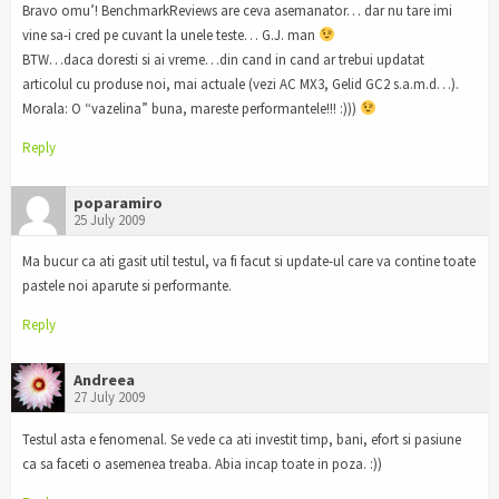
Bravo omu’! BenchmarkReviews are ceva asemanator… dar nu tare imi
vine sa-i cred pe cuvant la unele teste… G.J. man
BTW…daca doresti si ai vreme…din cand in cand ar trebui updatat
articolul cu produse noi, mai actuale (vezi AC MX3, Gelid GC2 s.a.m.d…).
Morala: O “vazelina” buna, mareste performantele!!! :)))
Reply
poparamiro
25 July 2009
Ma bucur ca ati gasit util testul, va fi facut si update-ul care va contine toate
pastele noi aparute si performante.
Reply
Andreea
27 July 2009
Testul asta e fenomenal. Se vede ca ati investit timp, bani, efort si pasiune
ca sa faceti o asemenea treaba. Abia incap toate in poza. :))