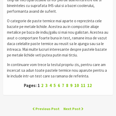
bineinteles cu suprafata IHS-ului si a bazei coolerului,
performanta avand de suferit.
O categorie de paste termice mai aparte o reprezinta cele
bazate pe metale lichide. Acestea au in compozitie
aliaje
metalice pe baza de indiu/galiu si mai nou galistan. Acestea au
avut o comportare foarte buna in test, ramane insa de vazut
daca celelalte paste termice au reusit sa le ajunga sau sa le
intreaca. Mai multe lucruri interesante despre pastele bazate
pe metale lichide veti putea putin mai tirziu.
In continuare vom trece la testul propriu-zis, pentru care am
incercat sa adun toate pastele termice nou aparute pentru a
le include intr-un test care sa ramana de referinta.
Pages: 1
2
3
4
5
6
7
8
9
10
11
12
Previous Post
Next Post