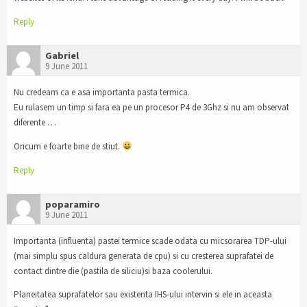
Reply
Gabriel
9 June 2011
Nu credeam ca e asa importanta pasta termica.
Eu rulasem un timp si fara ea pe un procesor P4 de 3Ghz si nu am observat
diferente …
Oricum e foarte bine de stiut.
Reply
poparamiro
9 June 2011
Importanta (influenta) pastei termice scade odata cu micsorarea TDP-ului
(mai simplu spus caldura generata de cpu) si cu cresterea suprafatei de
contact dintre die (pastila de siliciu)si baza coolerului.
Planeitatea suprafatelor sau existenta IHS-ului intervin si ele in aceasta