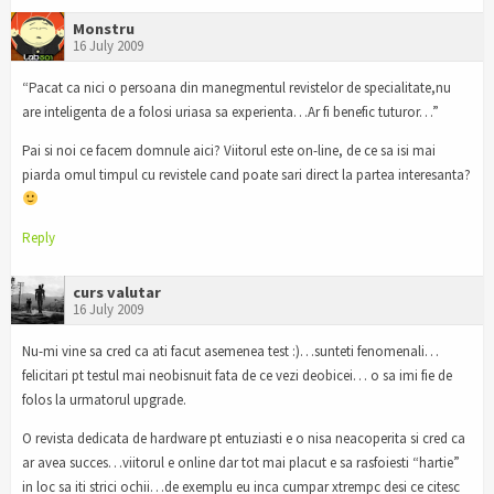
Monstru
16 July 2009
“Pacat ca nici o persoana din manegmentul revistelor de specialitate,nu
are inteligenta de a folosi uriasa sa experienta…Ar fi benefic tuturor…”
Pai si noi ce facem domnule aici? Viitorul este on-line, de ce sa isi mai
piarda omul timpul cu revistele cand poate sari direct la partea interesanta?
Reply
curs valutar
16 July 2009
Nu-mi vine sa cred ca ati facut asemenea test :)…sunteti fenomenali…
felicitari pt testul mai neobisnuit fata de ce vezi deobicei… o sa imi fie de
folos la urmatorul upgrade.
O revista dedicata de hardware pt entuziasti e o nisa neacoperita si cred ca
ar avea succes…viitorul e online dar tot mai placut e sa rasfoiesti “hartie”
in loc sa iti strici ochii…de exemplu eu inca cumpar xtrempc desi ce citesc