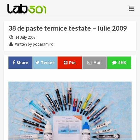
38 de paste termice testate – Iulie 2009
14 July 2009
Written by poparamiro
Share
Tweet
Pin
Mail
SMS