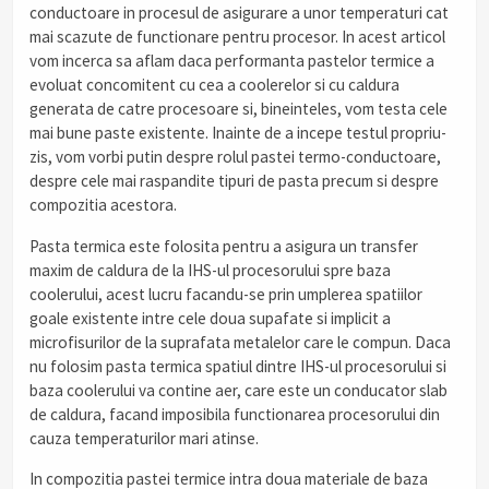
conductoare in procesul de asigurare a unor temperaturi cat
mai scazute de functionare pentru procesor. In acest articol
vom incerca sa aflam daca performanta pastelor termice a
evoluat concomitent cu cea a coolerelor si cu caldura
generata de catre procesoare si, bineinteles, vom testa cele
mai bune paste existente. Inainte de a incepe testul propriu-
zis, vom vorbi putin despre rolul pastei termo-conductoare,
despre cele mai raspandite tipuri de pasta precum si despre
compozitia acestora.
Pasta termica este folosita pentru a asigura un transfer
maxim de caldura de la IHS-ul procesorului spre baza
coolerului, acest lucru facandu-se prin umplerea spatiilor
goale existente intre cele doua supafate si implicit a
microfisurilor de la suprafata metalelor care le compun. Daca
nu folosim pasta termica spatiul dintre IHS-ul procesorului si
baza coolerului va contine aer, care este un conducator slab
de caldura, facand imposibila functionarea procesorului din
cauza temperaturilor mari atinse.
In compozitia pastei termice intra doua materiale de baza