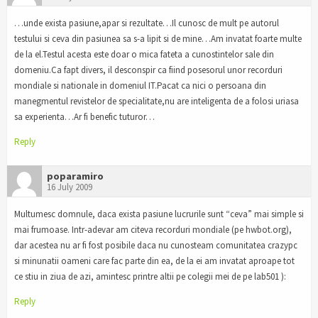
…unde exista pasiune,apar si rezultate…Il cunosc de mult pe autorul
testului si ceva din pasiunea sa s-a lipit si de mine…Am invatat foarte multe
de la el.Testul acesta este doar o mica fateta a cunostintelor sale din
domeniu.Ca fapt divers, il desconspir ca fiind posesorul unor recorduri
mondiale si nationale in domeniul IT.Pacat ca nici o persoana din
manegmentul revistelor de specialitate,nu are inteligenta de a folosi uriasa
sa experienta…Ar fi benefic tuturor…
Reply
poparamiro
16 July 2009
Multumesc domnule, daca exista pasiune lucrurile sunt “ceva” mai simple si
mai frumoase. Intr-adevar am citeva recorduri mondiale (pe hwbot.org),
dar acestea nu ar fi fost posibile daca nu cunosteam comunitatea crazypc
si minunatii oameni care fac parte din ea, de la ei am invatat aproape tot
ce stiu in ziua de azi, amintesc printre altii pe colegii mei de pe lab501 ):
Reply