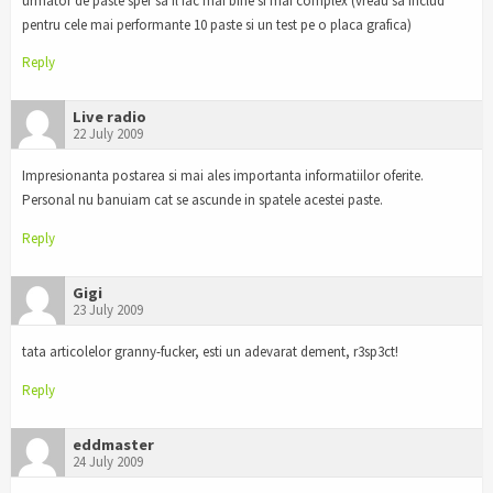
urmator de paste sper sa il fac mai bine si mai complex (vreau sa includ
pentru cele mai performante 10 paste si un test pe o placa grafica)
Reply
Live radio
22 July 2009
Impresionanta postarea si mai ales importanta informatiilor oferite.
Personal nu banuiam cat se ascunde in spatele acestei paste.
Reply
Gigi
23 July 2009
tata articolelor granny-fucker, esti un adevarat dement, r3sp3ct!
Reply
eddmaster
24 July 2009