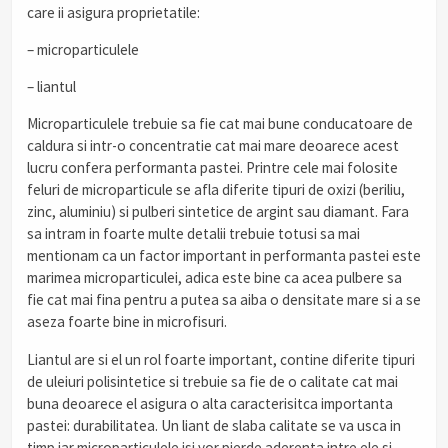
care ii asigura proprietatile:
–
microparticulele
–
liantul
Microparticulele trebuie sa fie cat mai bune conducatoare de
caldura si intr-o concentratie cat mai mare deoarece acest
lucru confera performanta pastei. Printre cele mai folosite
feluri de microparticule se afla diferite tipuri de oxizi (beriliu,
zinc, aluminiu) si pulberi sintetice de argint sau diamant. Fara
sa intram in foarte multe detalii trebuie totusi sa mai
mentionam ca un factor important in performanta pastei este
marimea microparticulei, adica este bine ca acea pulbere sa
fie cat mai fina pentru a putea sa aiba o densitate mare si a se
aseza foarte bine in microfisuri.
Liantul are si el un rol foarte important, contine diferite tipuri
de uleiuri polisintetice si trebuie sa fie de o calitate cat mai
buna deoarece el asigura o alta caracterisitca importanta
pastei: durabilitatea. Un liant de slaba calitate se va usca in
timp iar microparticulele isi vor pierde aderenta intre ele si