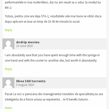
performantele in mai multe feluri, dar nu am reusit sa o aduc la nivelul lui
MX-2.
Totusi, pentru cine are deja STG-1, rezultatele cele mai bune se obtin daca
dupa aplicare se lasa un timp de 15-30 de minute la uscat.
Reply
dvdrip movies
23 June 2010
I am absolutely sure that you have spent enough time with the syringe in
one hand and with the cooler to another site, but worth it abundantly.
Reply
Xbox 360 torrents
5 August 2010
Pacat ca nici o persoana din manegmentul revistelor de specialitate,nu are
inteligenta de a folosi uriasa sa experienta…Ar fi benefic tuturor…
Reply