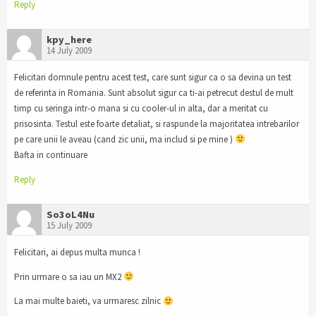
Reply
kpy_here
14 July 2009
Felicitari domnule pentru acest test, care sunt sigur ca o sa devina un test
de referinta in Romania. Sunt absolut sigur ca ti-ai petrecut destul de mult
timp cu seringa intr-o mana si cu cooler-ul in alta, dar a meritat cu
prisosinta. Testul este foarte detaliat, si raspunde la majoritatea intrebarilor
pe care unii le aveau (cand zic unii, ma includ si pe mine )
Bafta in continuare
Reply
So3oL4Nu
15 July 2009
Felicitari, ai depus multa munca !
Prin urmare o sa iau un MX2
La mai multe baieti, va urmaresc zilnic