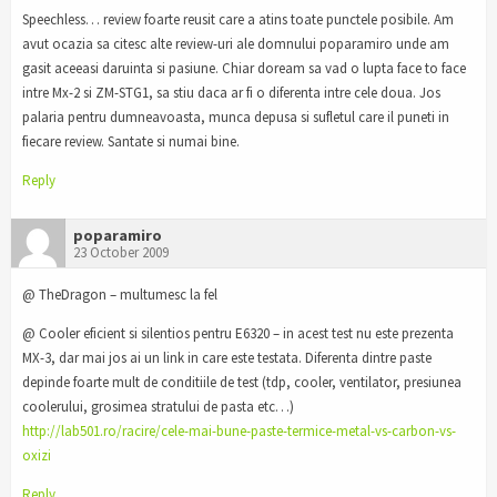
Speechless… review foarte reusit care a atins toate punctele posibile. Am
avut ocazia sa citesc alte review-uri ale domnului poparamiro unde am
gasit aceeasi daruinta si pasiune. Chiar doream sa vad o lupta face to face
intre Mx-2 si ZM-STG1, sa stiu daca ar fi o diferenta intre cele doua. Jos
palaria pentru dumneavoasta, munca depusa si sufletul care il puneti in
fiecare review. Santate si numai bine.
Reply
poparamiro
23 October 2009
@ TheDragon – multumesc la fel
@ Cooler eficient si silentios pentru E6320 – in acest test nu este prezenta
MX-3, dar mai jos ai un link in care este testata. Diferenta dintre paste
depinde foarte mult de conditiile de test (tdp, cooler, ventilator, presiunea
coolerului, grosimea stratului de pasta etc…)
http://lab501.ro/racire/cele-mai-bune-paste-termice-metal-vs-carbon-vs-
oxizi
Reply