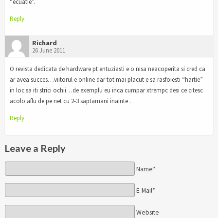
“ecuatie”.
Reply
Richard
26 June 2011
O revista dedicata de hardware pt entuziasti e o nisa neacoperita si cred ca
ar avea succes…viitorul e online dar tot mai placut e sa rasfoiesti “hartie”
in loc sa iti strici ochii…de exemplu eu inca cumpar xtrempc desi ce citesc
acolo aflu de pe net cu 2-3 saptamani inainte .
Reply
Leave a Reply
Name*
E-Mail*
Website