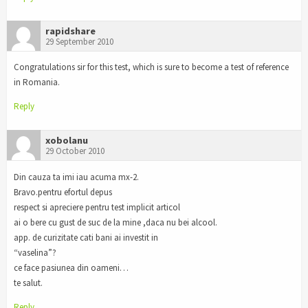
rapidshare
29 September 2010
Congratulations sir for this test, which is sure to become a test of reference
in Romania.
Reply
xobolanu
29 October 2010
Din cauza ta imi iau acuma mx-2.
Bravo.pentru efortul depus
respect si apreciere pentru test implicit articol
ai o bere cu gust de suc de la mine ,daca nu bei alcool.
app. de curizitate cati bani ai investit in
“vaselina”?
ce face pasiunea din oameni…
te salut.
Reply