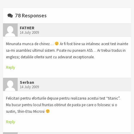
78 Responses
FATHER
14 July 2009
Minunata munca de chinez…
Ar fi fost bine sa intalnesc acest test inainte
sa-mi asamblez ultimul sistem. Poate nu puneam AS5… Ar trebui tradus in
engleza; detaliile oferite sunt cu adevarat exceptionale.
Reply
Serban
14 July 2009
Felicitari pentru eforturile depuse pentru realizarea acestui test “titanic”.
Ma bucur pentru locul fruntas obtinut de pasta pe care o folosesc si o
sustin, Shin-Etsu Microsi
Reply