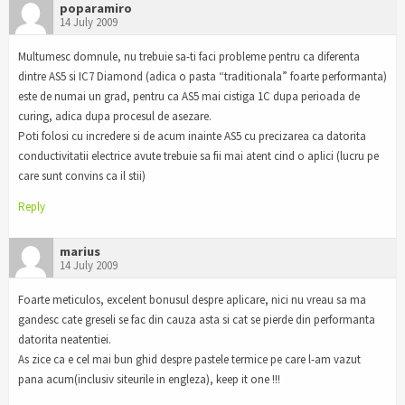
poparamiro
14 July 2009
Multumesc domnule, nu trebuie sa-ti faci probleme pentru ca diferenta
dintre AS5 si IC7 Diamond (adica o pasta “traditionala” foarte performanta)
este de numai un grad, pentru ca AS5 mai cistiga 1C dupa perioada de
curing, adica dupa procesul de asezare.
Poti folosi cu incredere si de acum inainte AS5 cu precizarea ca datorita
conductivitatii electrice avute trebuie sa fii mai atent cind o aplici (lucru pe
care sunt convins ca il stii)
Reply
marius
14 July 2009
Foarte meticulos, excelent bonusul despre aplicare, nici nu vreau sa ma
gandesc cate greseli se fac din cauza asta si cat se pierde din performanta
datorita neatentiei.
As zice ca e cel mai bun ghid despre pastele termice pe care l-am vazut
pana acum(inclusiv siteurile in engleza), keep it one !!!