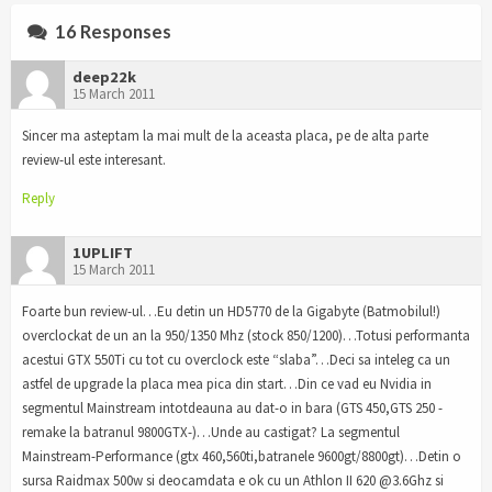
16 Responses
deep22k
15 March 2011
Sincer ma asteptam la mai mult de la aceasta placa, pe de alta parte
review-ul este interesant.
Reply
1UPLIFT
15 March 2011
Foarte bun review-ul…Eu detin un HD5770 de la Gigabyte (Batmobilul!)
overclockat de un an la 950/1350 Mhz (stock 850/1200)…Totusi performanta
acestui GTX 550Ti cu tot cu overclock este “slaba”…Deci sa inteleg ca un
astfel de upgrade la placa mea pica din start…Din ce vad eu Nvidia in
segmentul Mainstream intotdeauna au dat-o in bara (GTS 450,GTS 250 -
remake la batranul 9800GTX-)…Unde au castigat? La segmentul
Mainstream-Performance (gtx 460,560ti,batranele 9600gt/8800gt)…Detin o
sursa Raidmax 500w si deocamdata e ok cu un Athlon II 620 @3.6Ghz si