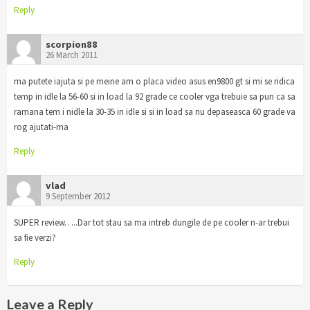
Reply
scorpion88
26 March 2011
ma putete iajuta si pe meine am o placa video asus en9800 gt si mi se ridica
temp in idle la 56-60 si in load la 92 grade ce cooler vga trebuie sa pun ca sa
ramana tem i nidle la 30-35 in idle si si in load sa nu depaseasca 60 grade va
rog ajutati-ma
Reply
vlad
9 September 2012
SUPER review…..Dar tot stau sa ma intreb dungile de pe cooler n-ar trebui
sa fie verzi?
Reply
Leave a Reply