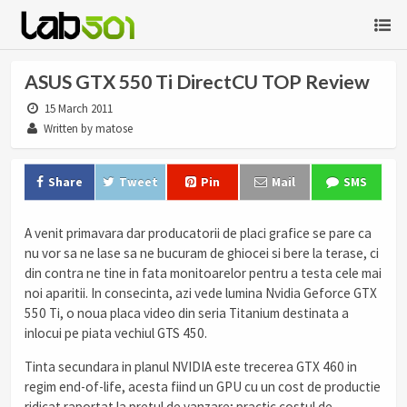
ASUS GTX 550 Ti DirectCU TOP Review
15 March 2011
Written by matose
Share
Tweet
Pin
Mail
SMS
A venit primavara dar producatorii de placi grafice se pare ca
nu vor sa ne lase sa ne bucuram de ghiocei si bere la terase, ci
din contra ne tine in fata monitoarelor pentru a testa cele mai
noi aparitii. In consecinta, azi vede lumina Nvidia Geforce GTX
550 Ti, o noua placa video din seria Titanium destinata a
inlocui pe piata vechiul GTS 450.
Tinta secundara in planul NVIDIA este trecerea GTX 460 in
regim end-of-life, acesta fiind un GPU cu un cost de productie
ridicat raportat la pretul de vanzare; practic costul de