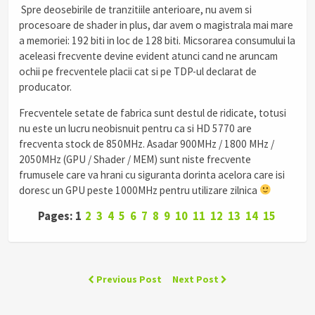
Spre deosebirile de tranzitiile anterioare, nu avem si
procesoare de shader in plus, dar avem o magistrala mai mare
a memoriei: 192 biti in loc de 128 biti. Micsorarea consumului la
aceleasi frecvente devine evident atunci cand ne aruncam
ochii pe frecventele placii cat si pe TDP-ul declarat de
producator.
Frecventele setate de fabrica sunt destul de ridicate, totusi
nu este un lucru neobisnuit pentru ca si HD 5770 are
frecventa stock de 850MHz. Asadar 900MHz / 1800 MHz /
2050MHz (GPU / Shader / MEM) sunt niste frecvente
frumusele care va hrani cu siguranta dorinta acelora care isi
doresc un GPU peste 1000MHz pentru utilizare zilnica
Pages: 1
2
3
4
5
6
7
8
9
10
11
12
13
14
15
Previous Post
Next Post