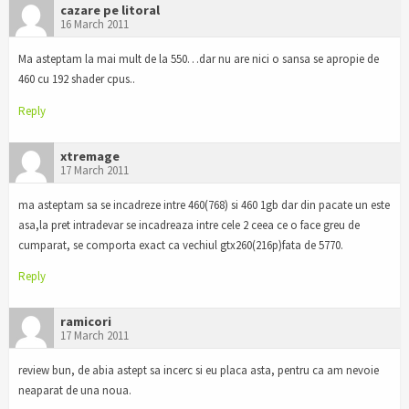
cazare pe litoral
16 March 2011
Ma asteptam la mai mult de la 550…dar nu are nici o sansa se apropie de
460 cu 192 shader cpus..
Reply
xtremage
17 March 2011
ma asteptam sa se incadreze intre 460(768) si 460 1gb dar din pacate un este
asa,la pret intradevar se incadreaza intre cele 2 ceea ce o face greu de
cumparat, se comporta exact ca vechiul gtx260(216p)fata de 5770.
Reply
ramicori
17 March 2011
review bun, de abia astept sa incerc si eu placa asta, pentru ca am nevoie
neaparat de una noua.