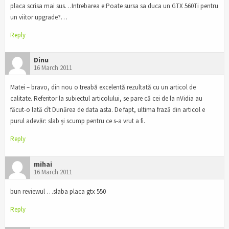
placa scrisa mai sus…Intrebarea e:Poate sursa sa duca un GTX 560Ti pentru
un viitor upgrade?…
Reply
Dinu
16 March 2011
Matei – bravo, din nou o treabă excelentă rezultată cu un articol de
calitate. Referitor la subiectul articolului, se pare că cei de la nVidia au
făcut-o lată cît Dunărea de data asta. De fapt, ultima frază din articol e
purul adevăr: slab şi scump pentru ce s-a vrut a fi.
Reply
mihai
16 March 2011
bun reviewul …slaba placa gtx 550
Reply