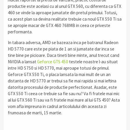
productie este acelasi cu al unul GTX 560, cu diferenta ca GTX
460 se vinde la aproape jumatate din pretul primului. Totusi,
ca acest plan sa devina realitate trebuie ca noul GTX 550 Ti sa
se apropie macar de GTX 460 768MB in ceea ce priveste
performanta.
In tabara adversa, AMD se bazeaza inca pe batranul Radeon
HD 5770 care este pe piata de 1 an si jumatate dar inca se
tine bine pe picioare. Daca tineti bine minte, anul trecut cand
NVIDIA a lansat
Geforce GTS 450
testele noastre l-au situat
intre HD 5750 si HD 5770, mai aproape totusi de primul.
Geforce GTX 550 Ti, o placa lansata la mai mult de un an
distanta de HD 5770 ar trebui sa fie mai rapida si mai ieftina
datorita procesului de productie perfectionat. Asadar, este
GTX 550 Ti ceea ce trebuie sa fie sau nu? Va fi fratele mai mic
al lui GTX 560 Ti sau va fi fratele mai mare al lui GTS 450? Asta
vom afla impreuna in cadrul articolulului din aceasta zi
frumoasa de marti, 15 martie.
.