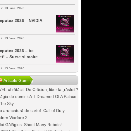
s in 13 June, 2026.
putex 2026 – NVIDIA
s in 13 June, 2026.
putex 2026 – be
et! – Surse si racire
s in 13 June, 2026.
Articole Gaming
EL-ul rătăcit. De Crăciun, liber la „răsfoit”!
ăgia de duminică: I Dreamed Of A Palace
The Sky
o aruncatură de cartof: Call of Duty
dern Warfare 2
ai Gălăgios: Shoot Many Robots!