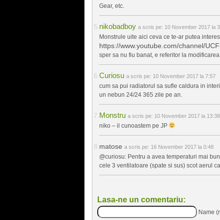
Gear, etc.
nikobadboy
a scris pe:
10 November 2017 la 3
Monstrule uite aici ceva ce te-ar putea interes
https://www.youtube.com/channel/U
sper sa nu fiu banat, e referitor la modificarea 
Curiosu
a scris pe:
10 November 2017 la 7:57
cum sa pui radiatorul sa sufle caldura in inte
un nebun 24/24 365 zile pe an.
Monstru
a scris pe:
10 November 2017 la 13:38
niko – il cunoastem pe JP
matose
a scris pe:
16 November 2017 la 0:48
@curiosu: Pentru a avea temperaturi mai bu
cele 3 ventilatoare (spate si sus) scot aerul cal
Lasa-ne un comentariu:
Name (r