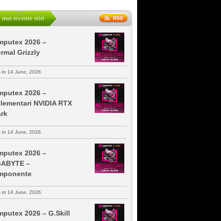
 mai recente stiri
putex 2026 –
rmal Grizzly
s in 14 June, 2026.
putex 2026 –
lementari NVIDIA RTX
rk
s in 14 June, 2026.
putex 2026 –
GABYTE –
mponente
s in 14 June, 2026.
putex 2026 – G.Skill