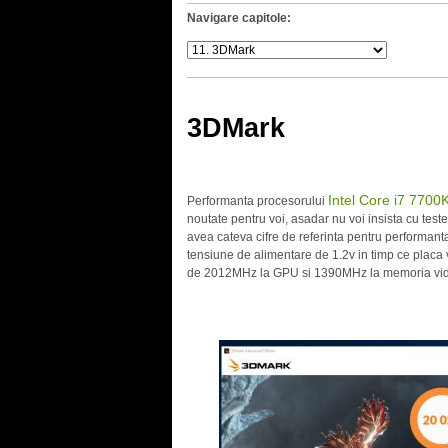
Navigare capitole:
3DMark
Intel Core i7 7700
Performanta procesorului
noutate pentru voi, asadar nu voi insista cu tes
avea cateva cifre de referinta pentru performant
tensiune de alimentare de 1.2v in timp ce placa
de 2012MHz la GPU si 1390MHz la memoria vide