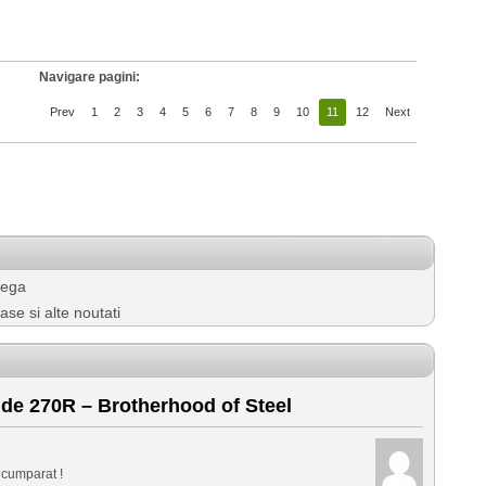
Navigare pagini:
Prev
1
2
3
4
5
6
7
8
9
10
11
12
Next
mega
se si alte noutati
de 270R – Brotherhood of Steel
 cumparat !