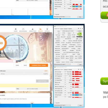
REV
aca
Syn
Viz
pe 