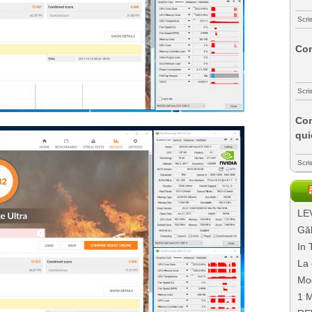
Scri
Com
Scri
Com
qui
Scri
LEV
Găl
In 
La 
Mo
1 M