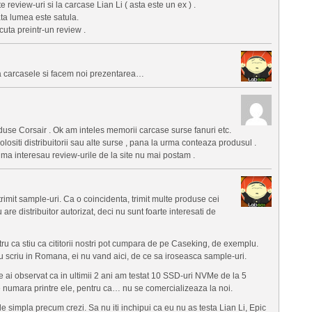
e review-uri si la carcase Lian Li ( asta este un ex ) .
ta lumea este satula.
uta preintr-un review .
ita carcasele si facem noi prezentarea…
duse Corsair . Ok am inteles memorii carcase surse fanuri etc.
ositi distribuitorii sau alte surse , pana la urma conteaza produsul .
ma interesau review-urile de la site nu mai postam .
rimit sample-uri. Ca o coincidenta, trimit multe produse cei
 are distribuitor autorizat, deci nu sunt foarte interesati de
ru ca stiu ca cititorii nostri pot cumpara de pe Caseking, de exemplu.
 scriu in Romana, ei nu vand aici, de ce sa iroseasca sample-uri.
 ai observat ca in ultimii 2 ani am testat 10 SSD-uri NVMe de la 5
se numara printre ele, pentru ca… nu se comercializeaza la noi.
 de simpla precum crezi. Sa nu iti inchipui ca eu nu as testa Lian Li, Epic