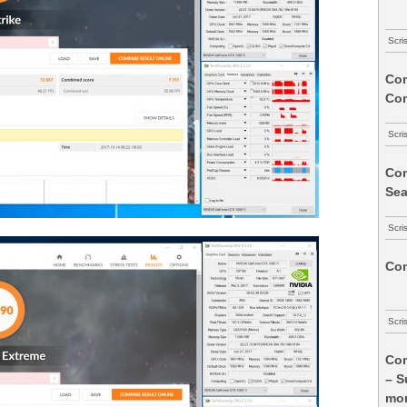
Scri
Com
Co
Scri
Com
Sea
Scri
Com
Scri
Com
– S
mon