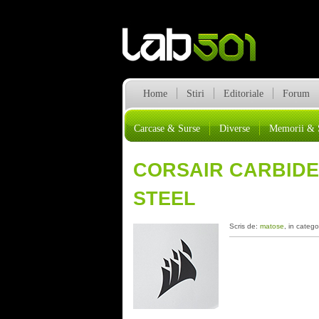
Home
Stiri
Editoriale
Forum
Carcase & Surse
Diverse
Memorii & 
CORSAIR CARBIDE
STEEL
Scris de:
matose
, in catego