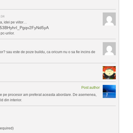
:04
a, idei pe viitor…
CF53BHyhrI_Pgqv2FyNd5yA
pc-urilor.
rior? sau este de poze buildu, ca oricum nu o sa fie incins de
Post author
ne pe procesor am preferat aceasta abordare. De asemenea,
d din interior.
equired)