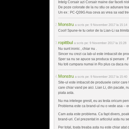
Intelg Corsair azi Corsair maine dar faceti nist
De poze colorate de la nu stiu ce adunare toa
Un ex : PC-Q39G Asa ceva as vrea sa vad trec
Monstru
a scris pe:
9 November 2017 la 15:14
Cool! Spune-le tu celor de la Lian-Li sa trim
ropittbul
a scris pe:
9 November 2017 la 15:28
Nu sunt ironic , chiar nu .
Sincer nu crezi ca lab-ul este imbacsit de pro
Sper sa nu se apuce sa produca si penare . Fol
Nu toti cumpara numai in Ro plus ca daca nu 
Monstru
a scris pe:
9 November 2017 la 15:40
Site-ul este imbacsit de produsele celor care t
care chiar vand pe aici. Lian Li, din pacate, nu
piata asta.
Nu ma intelege gresit, eu as testa oricum pent
Problema este ca brand-ul nu o vede asa – eu
Cam asta este problema. Ca fapt divers, poate
brand-uri. Cel prezentat in articolul asta nu 
Per total, toata treaba asta nu este chiar atat