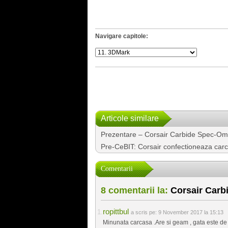
Navigare capitole:
Articole similare
Prezentare – Corsair Carbide Spec-O
Pre-CeBIT: Corsair confectioneaza carca
Comentarii
8 comentarii la:
Corsair Carbi
ropittbul
a scris pe:
9 November 2017 la 15:13
Minunata carcasa .Are si geam , gata este de