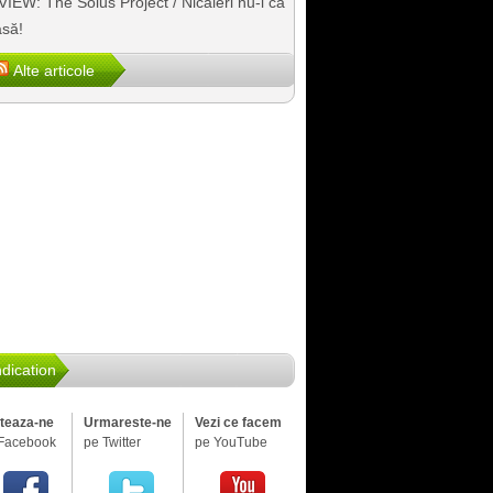
IEW: The Solus Project / Nicăieri nu-i ca
să!
Alte articole
dication
iteaza-ne
Urmareste-ne
Vezi ce facem
Facebook
pe Twitter
pe YouTube