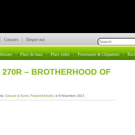
Concurs
Despre noi
Stocare
Placi de baza
Placi video
Procesoare & Chipseturi
Raci
 270R – BROTHERHOOD OF
ria:
Carcase & Surse
,
Featured Articles
, in 9 November, 2017.