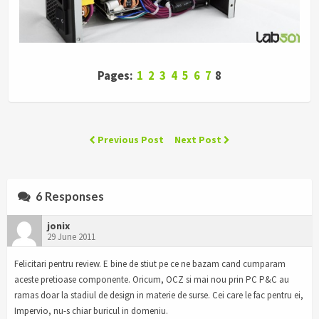
Pages:
1
2
3
4
5
6
7
8
Previous Post
Next Post
6 Responses
jonix
29 June 2011
Felicitari pentru review. E bine de stiut pe ce ne bazam cand cumparam
aceste pretioase componente. Oricum, OCZ si mai nou prin PC P&C au
ramas doar la stadiul de design in materie de surse. Cei care le fac pentru ei,
Impervio, nu-s chiar buricul in domeniu.