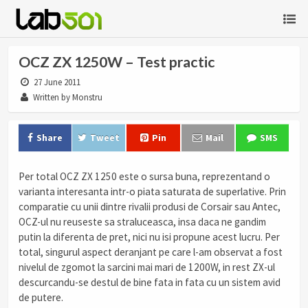
OCZ ZX 1250W – Test practic
27 June 2011
Written by Monstru
Share
Tweet
Pin
Mail
SMS
Per total OCZ ZX 1250 este o sursa buna, reprezentand o
varianta interesanta intr-o piata saturata de superlative. Prin
comparatie cu unii dintre rivalii produsi de Corsair sau Antec,
OCZ-ul nu reuseste sa straluceasca, insa daca ne gandim
putin la diferenta de pret, nici nu isi propune acest lucru. Per
total, singurul aspect deranjant pe care l-am observat a fost
nivelul de zgomot la sarcini mai mari de 1200W, in rest ZX-ul
descurcandu-se destul de bine fata in fata cu un sistem avid
de putere.