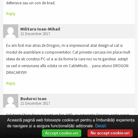
defensiva sau un con de brad.
Reply
Militaru Ioan-Mihail
21 December 2017
Eu am fost mai atras de Drogon, m-a impresionat atat design-ul cat si
modul de asamblare a componentelor. Cat priveste carcasa imi place mult
ideea de ati construi PC-ul si ai da forme la care nici nu te gandeai. astept
sa vad si versiunaea alfa odata ce vin CableMods… pana atunci DROGON
DRACARYS!!!
Reply
Buduroi Ioan
21 December 2017
Salutare! Chiar daca nu sunt un fan AMD, cu siguranta Drogon arata super
Această pagină web folosește cookie-uri pentru a îmbunătăți experiența
din punct de vedere al aspectului si al configuratiei. Poate ca si AORUS X399
de navigare și a asigura funcționalițăți adiționale.
Detalii
Gaming 7 da mai bine in fata Asrock-ului
Accept cookie-uri
Nu accept cookie-uri
Acasa am o carcasa imensa si poate ca de asta nu am fost atras de Night