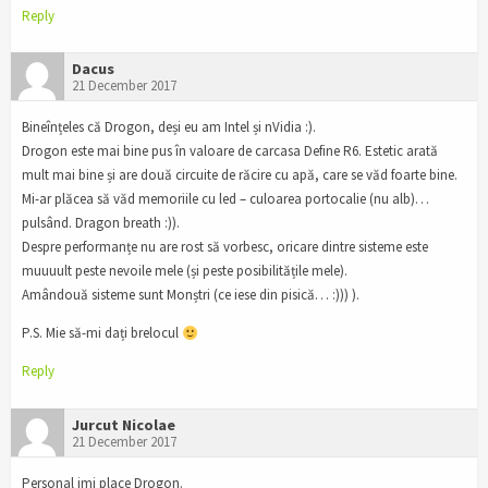
Reply
Dacus
21 December 2017
Bineînțeles că Drogon, deși eu am Intel și nVidia :).
Drogon este mai bine pus în valoare de carcasa Define R6. Estetic arată
mult mai bine și are două circuite de răcire cu apă, care se văd foarte bine.
Mi-ar plăcea să văd memoriile cu led – culoarea portocalie (nu alb)…
pulsând. Dragon breath :)).
Despre performanțe nu are rost să vorbesc, oricare dintre sisteme este
muuuult peste nevoile mele (și peste posibilitățile mele).
Amândouă sisteme sunt Monștri (ce iese din pisică… :))) ).
P.S. Mie să-mi dați brelocul
Reply
Jurcut Nicolae
21 December 2017
Personal imi place Drogon.