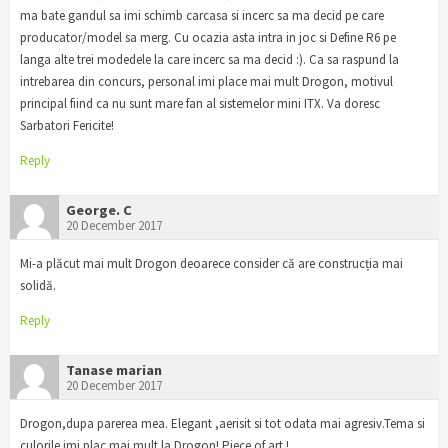
ma bate gandul sa imi schimb carcasa si incerc sa ma decid pe care
producator/model sa merg. Cu ocazia asta intra in joc si Define R6 pe
langa alte trei modedele la care incerc sa ma decid :). Ca sa raspund la
intrebarea din concurs, personal imi place mai mult Drogon, motivul
principal fiind ca nu sunt mare fan al sistemelor mini ITX. Va doresc
Sarbatori Fericite!
Reply
George. C
20 December 2017
Mi-a plăcut mai mult Drogon deoarece consider că are construcția mai
solidă.
Reply
Tanase marian
20 December 2017
Drogon,dupa parerea mea. Elegant ,aerisit si tot odata mai agresiv.Tema si
culorile imi plac mai mult la Drogon! Piece of art !