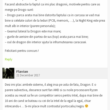
Facand abstractie la faptul ca imi plac dragonii, motivele pentru care as
merge pe Drogo sunt:
– Drogo parca arata mai bine datorita faptului ca in carcasa se vad mai
bine si celelate culori de la leduri (PCB, memorii, …), la Night King este prea
mult alb in interior (parere personala);
– Geamul lateral la Drogon este mai mare;
– gurile de aerisire din partea de sus (top) arata parca mai bine;
– oul de dragon din interior ajuta la infrumutesarea caracasei.
Felicitarii pentru concurs !
Reply
Flavian
21 December 2017
Desi imi plac ambele sisteme, il aleg insa pe asta de fata, Dragon. E o
parere subiectiva, deoarece sunt fan AMD si cu noile procesoare Ryzen
acestia au reusit sa fie un competitor serios pentru Intel, dupa mai bine de
10 ani de cand se bateau cu cei de la Intel de la egal la egal, chiar
intrecandu-i… Si-mi place mult contrastul portocaliu/negru