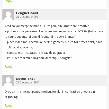
Reply
Lenghel Ionut
21 December 2017
Cred ca voi merge pe mana lui Drogon, din urmatoarele motive:
– procesor mai performant si cu pret mai redus fata de i7-6950X (totusi, aici
isi spune cuvantul si anul diferenta dintre cele 2 lansari);
– placa video mai accesibila, nefiind gamer si nici editor profesionist, e mai
mult decat suficienta;
– carcasa mai incapatoare in caz de upgrade;
– imi place mai mult dragonul decat tipul congelat.
Reply
Suteu Ionel
21 December 2017
Drogon- in principal pentru motivul focului in contrast cu gheața din
Nightking
Reply