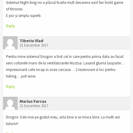
Sistemul Night king mi-a plăcut foarte mult deoarece sunt fan înrăit game
of thrones.
E pur și simplu superb.
Reply
Tiberiu Vlad
21 December 2017
Pentru mine sistemul Drogon a fost cel in care pentru prima data au facut
sens coltarele maro de la ventilatoarele Noctua. Lasand gluma laoparte…
impresionant cate incap in acea carcasa… 2 rezervoare si loc pentru
tubing… just wow.
Reply
Marius Farcas
21 December 2017
Drogon. Este mai pe gustul meu, arta bine si se misca bine. La multi ani
tuturor!