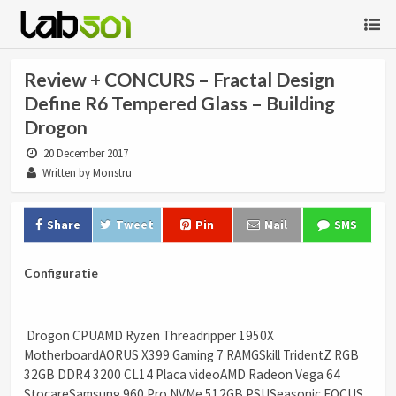
Review + CONCURS – Fractal Design
Define R6 Tempered Glass – Building
Drogon
20 December 2017
Written by Monstru
Share
Tweet
Pin
Mail
SMS
Configuratie
Drogon CPUAMD Ryzen Threadripper 1950X
MotherboardAORUS X399 Gaming 7 RAMGSkill TridentZ RGB
32GB DDR4 3200 CL14 Placa videoAMD Radeon Vega 64
StocareSamsung 960 Pro NVMe 512GB PSUSeasonic FOCUS