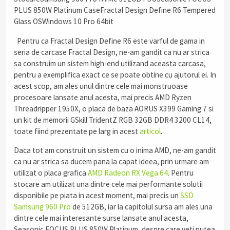
PLUS 850W Platinum CaseFractal Design Define R6 Tempered
Glass OSWindows 10 Pro 64bit
Pentru ca Fractal Design Define R6 este varful de gama in
seria de carcase Fractal Design, ne-am gandit ca nu ar strica
sa construim un sistem high-end utilizand aceasta carcasa,
pentru a exemplifica exact ce se poate obtine cu ajutorul ei. In
acest scop, am ales unul dintre cele mai monstruoase
procesoare lansate anul acesta, mai precis AMD Ryzen
Threadripper 1950X, o placa de baza AORUS X399 Gaming 7 si
un kit de memorii GSkill TridentZ RGB 32GB DDR4 3200 CL14,
toate fiind prezentate pe larg in acest
articol
.
Daca tot am construit un sistem cu o inima AMD, ne-am gandit
ca nu ar strica sa ducem pana la capat ideea, prin urmare am
utilizat o placa grafica
AMD Radeon RX Vega 64
. Pentru
stocare am utilizat una dintre cele mai performante solutii
disponibile pe piata in acest moment, mai precis un
SSD
Samsung 960 Pro
de 512GB, iar la capitolul sursa am ales una
dintre cele mai interesante surse lansate anul acesta,
Seasonic FOCUS PLUS 850W Platinum, despre care veti putea