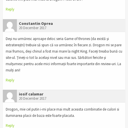
Reply
Constantin Oprea
20 December 2017
Deși nu urmăresc aproape deloc seria Game of thrones (da există și
extratereștri) trebuie să spun că va urmăresc în fiecare zi. Drogon mi se pare
mai frumos, deși chinul a fost mai mare la night King. Faceți treaba bună cu
site-ul. Țineți-o tot la același nivel sau mai sus. Sărbători fericite și
mulțumesc pentru acele mici informații foarte importante din review-uri. La
mulți ani!
Reply
iosif calamar
20 December 2017
Drogon, mie cel putin i-mi place mai mult aceasta combinatie de culori si
iluminarea placii de baza este foarte placuta.
Reply