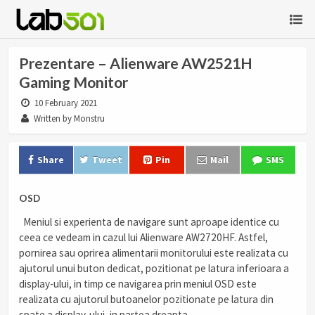
Prezentare – Alienware AW2521H
Gaming Monitor
10 February 2021
Written by Monstru
Share
Tweet
Pin
Mail
SMS
OSD
Meniul si experienta de navigare sunt aproape identice cu
ceea ce vedeam in cazul lui Alienware AW2720HF. Astfel,
pornirea sau oprirea alimentarii monitorului este realizata cu
ajutorul unui buton dedicat, pozitionat pe latura inferioara a
display-ului, in timp ce navigarea prin meniul OSD este
realizata cu ajutorul butoanelor pozitionate pe latura din
spate a display-ului, in partea dreapta.