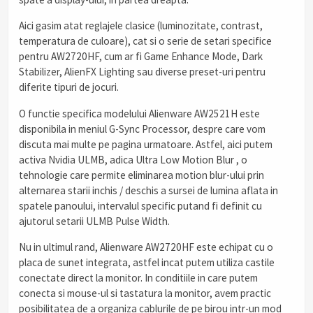
Aici gasim atat reglajele clasice (luminozitate, contrast,
temperatura de culoare), cat si o serie de setari specifice
pentru AW2720HF, cum ar fi Game Enhance Mode, Dark
Stabilizer, AlienFX Lighting sau diverse preset-uri pentru
diferite tipuri de jocuri.
O functie specifica modelului Alienware AW2521H este
disponibila in meniul G-Sync Processor, despre care vom
discuta mai multe pe pagina urmatoare. Astfel, aici putem
activa Nvidia ULMB, adica Ultra Low Motion Blur , o
tehnologie care permite eliminarea motion blur-ului prin
alternarea starii inchis / deschis a sursei de lumina aflata in
spatele panoului, intervalul specific putand fi definit cu
ajutorul setarii ULMB Pulse Width.
Nu in ultimul rand, Alienware AW2720HF este echipat cu o
placa de sunet integrata, astfel incat putem utiliza castile
conectate direct la monitor. In conditiile in care putem
conecta si mouse-ul si tastatura la monitor, avem practic
posibilitatea de a organiza cablurile de pe birou intr-un mod