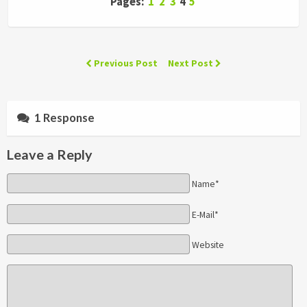
Pages:
1
2
3
4
5
Previous Post
Next Post
1 Response
Leave a Reply
Name*
E-Mail*
Website