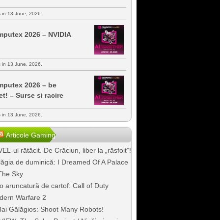
s in 13 June, 2026.
putex 2026 – NVIDIA
s in 13 June, 2026.
putex 2026 – be
et! – Surse si racire
s in 13 June, 2026.
Articole Gaming
EL-ul rătăcit. De Crăciun, liber la „răsfoit”!
ăgia de duminică: I Dreamed Of A Palace
The Sky
o aruncatură de cartof: Call of Duty
dern Warfare 2
ai Gălăgios: Shoot Many Robots!