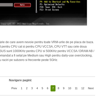
ajele de care avem nevoie pentru toate VRM-urile de pe placa de baza.
tat pentru CPU cat si pentru CPU VCCSA, CPU VTT sau cele doua
 ASUS sunt 1000KHz pentru CPU si 500KHz pentru VCCSA / DRAM AB /
mandat a fi setat pe Medium sau High pentru daily-use overclocking,
 raciri pe subzero si frecvente peste 5GHz.
Navigare pagini:
Prev
1
2
3
4
5
6
7
8
9
10
11
12
Next