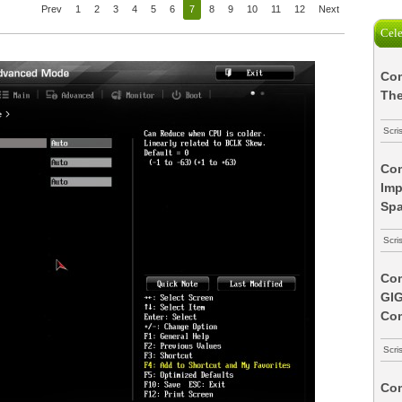
Prev
1
2
3
4
5
6
7
8
9
10
11
12
Next
Cele
Com
The
Scri
Com
Imp
Spa
Scri
Com
GI
Co
Scri
Com