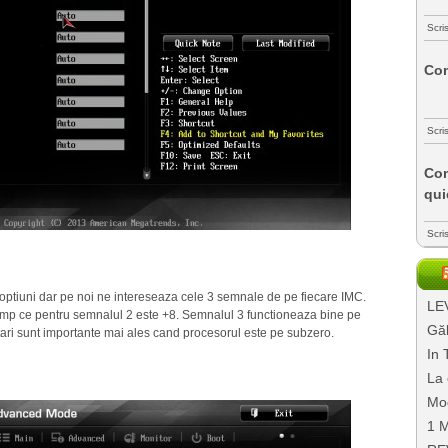
Scri
Com
Scri
Com
qui
Scri
tiuni dar pe noi ne intereseaza cele 3 semnale de pe fiecare IMC.
LEV
imp ce pentru semnalul 2 este +8. Semnalul 3 functioneaza bine pe
Găl
etari sunt importante mai ales cand procesorul este pe subzero.
In 
La 
Mo
1 M