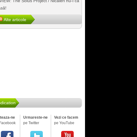
IEW: The Solus Project / Nicăieri nu-i ca
să!
Alte articole
dication
iteaza-ne
Urmareste-ne
Vezi ce facem
Facebook
pe Twitter
pe YouTube