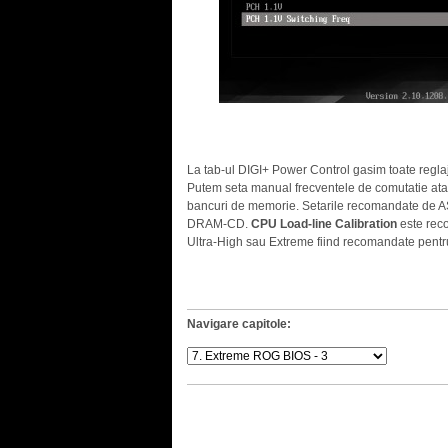
La tab-ul DIGI+ Power Control gasim toate regl
Putem seta manual frecventele de comutatie a
bancuri de memorie. Setarile recomandate de
DRAM-CD.
CPU Load-line Calibration
este reco
Ultra-High sau Extreme fiind recomandate pentru
Navigare capitole: