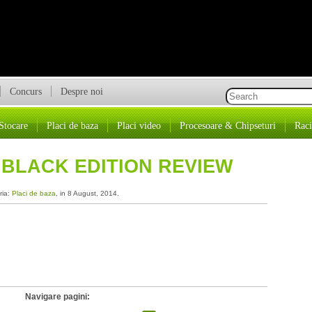
Concurs
Despre noi
Stocare
Placi de baza
Placi video
Procesoare & Chipseturi
Raci
 BLACK EDITION REVIEW
ria:
Placi de baza
, in 8 August, 2014.
Navigare pagini: