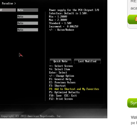
REV
aca
Syn
Viz
pe 