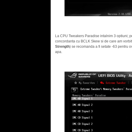
La CPU Tweakers Paradise intalnim 3 optiuni; pr
concordanta cu BCLK Skew si de care am vorbit 
Strength
) se recomanda a fi setate -63 pentru 
apa.