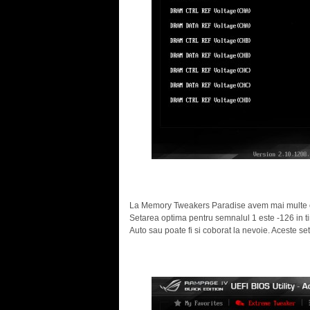
La Memory Tweakers Paradise avem mai multe op
Setarea optima pentru semnalul 1 este -126 in t
Auto sau poate fi si coborat la nevoie. Aceste s