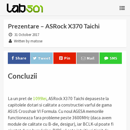
Prezentare – ASRock X370 Taichi
31 October 2017
Written by matose
Share
Tweet
Pin
Mail
SMS
Concluzii
La un pret de
1099lei
, ASRock X370 Taichi depaseste la
capitolele dotari si calitate a constructiei varful de gama
ASUS Crosshair VI Formula. Cu noul AGESA memoriile
functioneaza fara probleme peste 3600MHz (daca avem
module de calitate cu B-die, desigur), iar BCLK-ul poate fi