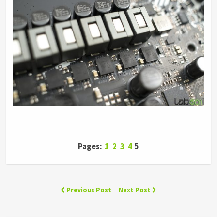
Pages:
1
2
3
4
5
Previous Post
Next Post