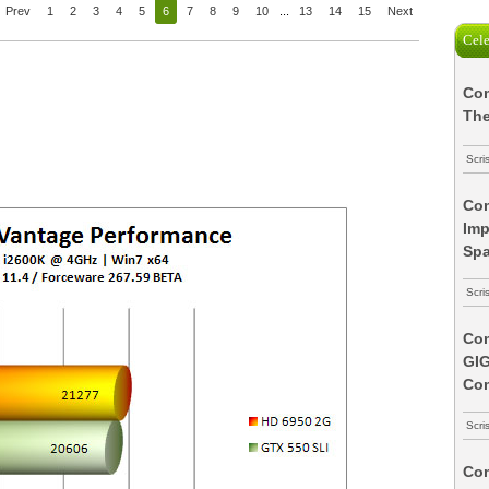
Prev
1
2
3
4
5
6
7
8
9
10
...
13
14
15
Next
Cele
Com
The
Scri
Com
Imp
Spa
Scri
Com
GI
Co
Scri
Com