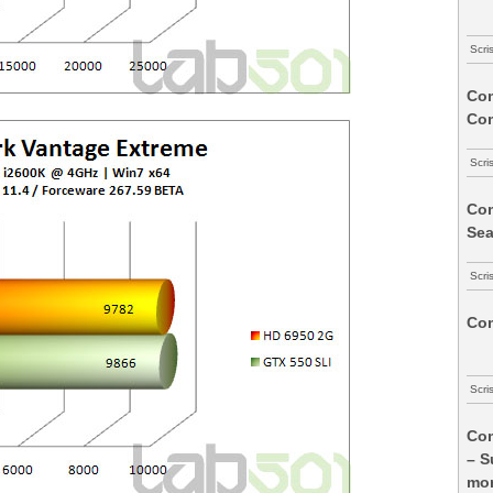
Scri
Com
Co
Scri
Com
Sea
Scri
Com
Scri
Com
– S
mon