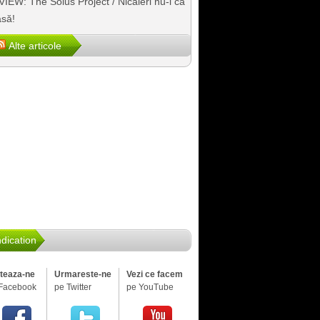
IEW: The Solus Project / Nicăieri nu-i ca
să!
Alte articole
dication
iteaza-ne
Urmareste-ne
Vezi ce facem
Facebook
pe Twitter
pe YouTube