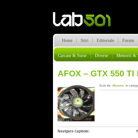
Home
Stiri
Editoriale
Forum
Carcase & Surse
Diverse
Memorii & 
AFOX – GTX 550 T
Scris de:
Monstru
, in categ
Navigare capitole: