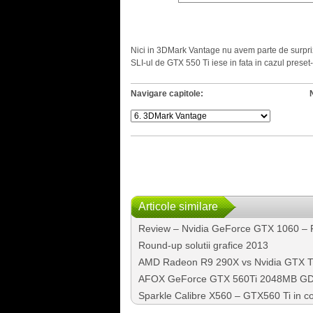
.
Nici in 3DMark Vantage nu avem parte de surpri
SLI-ul de GTX 550 Ti iese in fata in cazul preset
Navigare capitole:
Articole similare
Review – Nvidia GeForce GTX 1060 –
Round-up solutii grafice 2013
AMD Radeon R9 290X vs Nvidia GTX T
AFOX GeForce GTX 560Ti 2048MB G
Sparkle Calibre X560 – GTX560 Ti in con