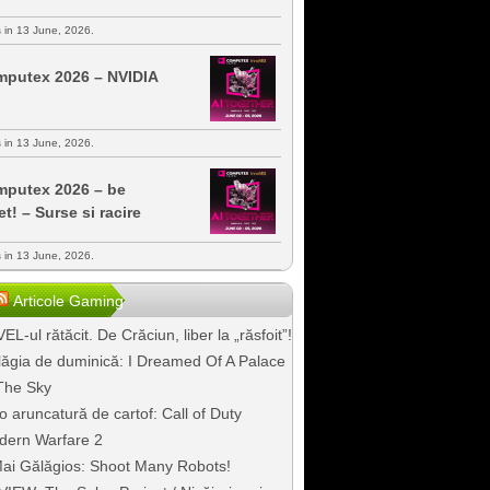
s in 13 June, 2026.
putex 2026 – NVIDIA
s in 13 June, 2026.
putex 2026 – be
et! – Surse si racire
s in 13 June, 2026.
Articole Gaming
EL-ul rătăcit. De Crăciun, liber la „răsfoit”!
ăgia de duminică: I Dreamed Of A Palace
The Sky
o aruncatură de cartof: Call of Duty
dern Warfare 2
ai Gălăgios: Shoot Many Robots!