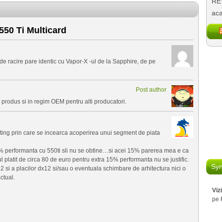
REV
aca
50 Ti Multicard
de racire pare identic cu Vapor-X -ul de la Sapphire, de pe
Post author
 produs si in regim OEM pentru alti producatori.
ting prin care se incearca acoperirea unui segment de piata
5% performanta cu 550ti sli nu se obtine…si acei 15% parerea mea e ca
 platit de circa 80 de euro pentru extra 15% performanta nu se justific.
Syn
 si a placilor dx12 si/sau o eventuala schimbare de arhitectura nici o
ctual.
Viz
pe 