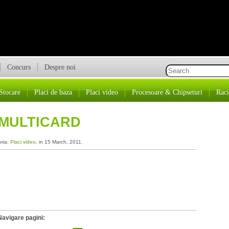
Concurs
Despre noi
Stocare
Placi de baza
Placi video
Procesoare & Chipseturi
Raci
I MULTICARD
oria:
Placi video
, in 15 March, 2011.
Navigare pagini: