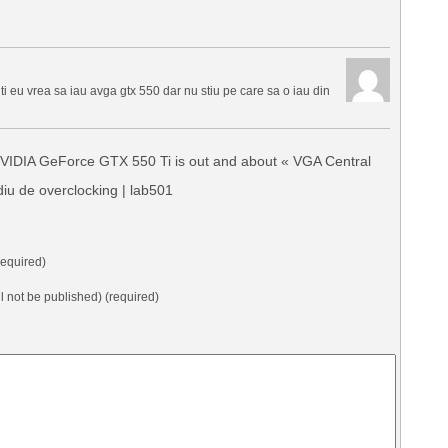
ti eu vrea sa iau avga gtx 550 dar nu stiu pe care sa o iau din
VIDIA GeForce GTX 550 Ti is out and about « VGA Central
u de overclocking | lab501
equired)
ll not be published) (required)