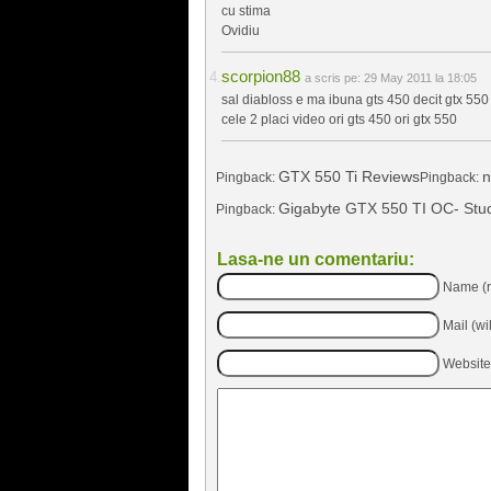
cu stima
Ovidiu
scorpion88
a scris pe:
29 May 2011 la 18:05
sal diabloss e ma ibuna gts 450 decit gtx 550 
cele 2 placi video ori gts 450 ori gtx 550
GTX 550 Ti Reviews
n
Pingback:
Pingback:
Gigabyte GTX 550 TI OC- Studi
Pingback:
Lasa-ne un comentariu:
Name (r
Mail (wi
Website