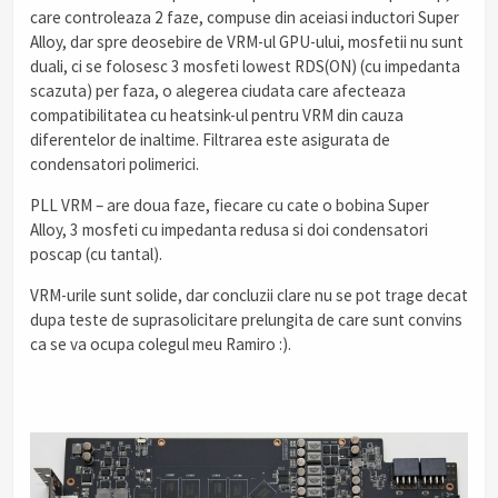
care controleaza 2 faze, compuse din aceiasi inductori Super
Alloy, dar spre deosebire de VRM-ul GPU-ului, mosfetii nu sunt
duali, ci se folosesc 3 mosfeti lowest RDS(ON) (cu impedanta
scazuta) per faza, o alegerea ciudata care afecteaza
compatibilitatea cu heatsink-ul pentru VRM din cauza
diferentelor de inaltime. Filtrarea este asigurata de
condensatori polimerici.
PLL VRM – are doua faze, fiecare cu cate o bobina Super
Alloy, 3 mosfeti cu impedanta redusa si doi condensatori
poscap (cu tantal).
VRM-urile sunt solide, dar concluzii clare nu se pot trage decat
dupa teste de suprasolicitare prelungita de care sunt convins
ca se va ocupa colegul meu Ramiro :).