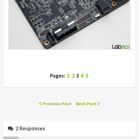
Pages:
1
2
3
4
5
Previous Post
Next Post
2 Responses