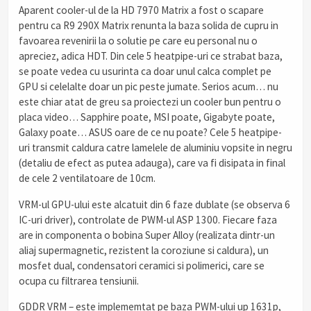
Aparent cooler-ul de la HD 7970 Matrix a fost o scapare
pentru ca R9 290X Matrix renunta la baza solida de cupru in
favoarea revenirii la o solutie pe care eu personal nu o
apreciez, adica HDT. Din cele 5 heatpipe-uri ce strabat baza,
se poate vedea cu usurinta ca doar unul calca complet pe
GPU si celelalte doar un pic peste jumate. Serios acum… nu
este chiar atat de greu sa proiectezi un cooler bun pentru o
placa video… Sapphire poate, MSI poate, Gigabyte poate,
Galaxy poate… ASUS oare de ce nu poate? Cele 5 heatpipe-
uri transmit caldura catre lamelele de aluminiu vopsite in negru
(detaliu de efect as putea adauga), care va fi disipata in final
de cele 2 ventilatoare de 10cm.
VRM-ul GPU-ului este alcatuit din 6 faze dublate (se observa 6
IC-uri driver), controlate de PWM-ul ASP 1300. Fiecare faza
are in componenta o bobina Super Alloy (realizata dintr-un
aliaj supermagnetic, rezistent la coroziune si caldura), un
mosfet dual, condensatori ceramici si polimerici, care se
ocupa cu filtrarea tensiunii.
GDDR VRM – este implememtat pe baza PWM-ului up 1631p,