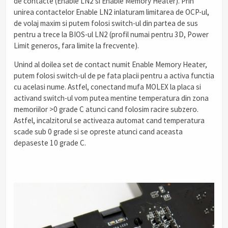
de contacte (Enable LN2 si Enable Memory Heater). Prin
unirea contactelor Enable LN2 inlaturam limitarea de OCP-ul,
de volaj maxim si putem folosi switch-ul din partea de sus
pentru a trece la BIOS-ul LN2 (profil numai pentru 3D, Power
Limit generos, fara limite la frecvente).
Unind al doilea set de contact numit Enable Memory Heater,
putem folosi switch-ul de pe fata placii pentru a activa functia
cu acelasi nume. Astfel, conectand mufa MOLEX la placa si
activand switch-ul vom putea mentine temperatura din zona
memoriilor >0 grade C atunci cand folosim racire subzero.
Astfel, incalzitorul se activeaza automat cand temperatura
scade sub 0 grade si se opreste atunci cand aceasta
depaseste 10 grade C.