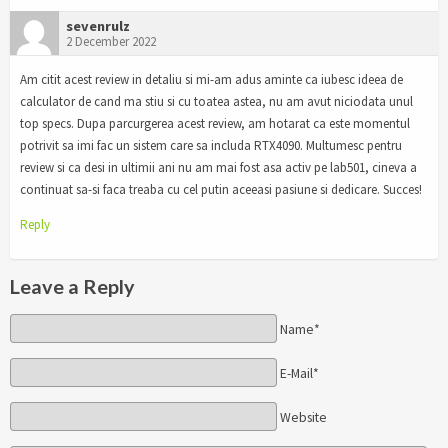
sevenrulz
2 December 2022
Am citit acest review in detaliu si mi-am adus aminte ca iubesc ideea de
calculator de cand ma stiu si cu toatea astea, nu am avut niciodata unul
top specs. Dupa parcurgerea acest review, am hotarat ca este momentul
potrivit sa imi fac un sistem care sa includa RTX4090. Multumesc pentru
review si ca desi in ultimii ani nu am mai fost asa activ pe lab501, cineva a
continuat sa-si faca treaba cu cel putin aceeasi pasiune si dedicare. Succes!
Reply
Leave a Reply
Name*
E-Mail*
Website