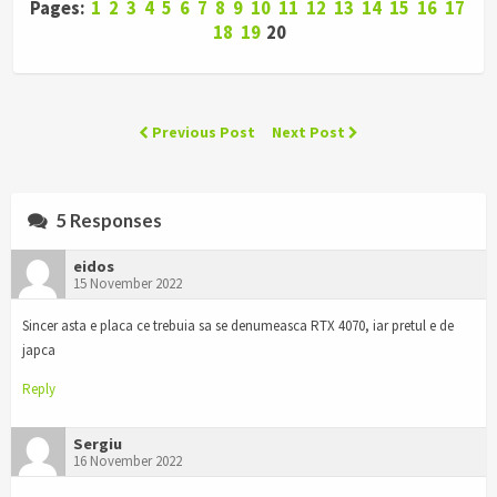
Pages:
1
2
3
4
5
6
7
8
9
10
11
12
13
14
15
16
17
18
19
20
Previous Post
Next Post
5 Responses
eidos
15 November 2022
Sincer asta e placa ce trebuia sa se denumeasca RTX 4070, iar pretul e de
japca
Reply
Sergiu
16 November 2022