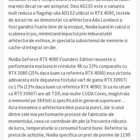
mai mici decat ne-am asteptat. Desi AD103 este o varianta
mult redusa a flagship-ului AD102 utilizat in RTX 4090, testele
de astazi ne-au demonstat ca arhitectura Ada Lovelace a
fost gandita foarte bine de la inceput, Nvidia luand in calcul si
scalarea in jos, minimizand impactul prin imbunatatiri
arhitecturale extinse, in special la subsistemul de memorie si
cache-ul integrat on die.
Nvidia GeForce RTX 4080 Founders Edition reuseste o
performanta mai buna in rezolutie 4K cu 33% comparativ cu
RTX 3080 (25% daca luam ca referinta RTX 4090) insa victoria
adevarata este depasirea fostului varf de gama RTX 3090Ti
cu 17% (13% daca luam ca referinta RTX 4090). Si sa nu uitam
ca RTX 3090Ti are alt TDP, mai multe CUDA Cores, magistrala
a memoriei pe 384 biti si specificatii in general superioare…
Asta inseamna o arhitectura bine pusa la punct, dar si unul
dintre cele mai performante procese de fabricatie ale
momentului, ceea ce contribuie din plin la frecventa ridicata
de lucru, temperaturile si consumul foarte bune. Referitor la
pretul de achizitie, Nvidia specifica un pret de pornire de 1199