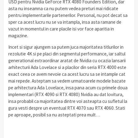
USD pentru Nvidia GeForce RTX 4080 Founders Edition, dar
asta nu inseamna ca nu putem vedea preturi mai ridicate
pentru implementarile partenerilor. Personal, nu pot decat sa
sper ca acest lucru nu se va intampla, insa asta ramane de
vazut in momentul in care placile isi vor face aparitia in
magazine.
Incet si sigur ajungem sa putem juca majoritatea titlurilor in
rezolutie 4K si pe placi din segmentul performance, iar saltul
generational extraordinar aratat de Nvidia cu ocazia lansarii
arhitecturii Ada Lovelace si a placilor din seria RTX 4000 este
exact ceea ce avem nevoie ca acest lucru sa se intample cat
mai repede. Asteptam sa vedem urmatoarele modele bazate
pe arhitectura Ada Lovelace, insa pana acum cu primele doua
implementari (RTX 4090 si RTX 4080) Nvidia au dat lovitura,
insa probabil ca majoritatea dintre voi asteapta cu sufletul la
gura vesti despre un eventual RTX 4070 sau RTX 4060. Stati
pe aproape, posibil sa nu asteptati prea mult…