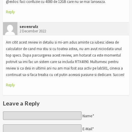
@eidos: faci confuzie cu 4080 de 12GB care nu se mai lanseaza.
Reply
sevenrulz
2 December 2022
Am citit acest review in detaliu si mi-am adus aminte ca iubesc ideea de
calculator de cand ma stiu si cu toatea astea, nu am avut niciodata unul
top specs. Dupa parcurgerea acest review, am hotarat ca este momentul
potrivit sa imi fac un sistem care sa includa RTX4090. Multumesc pentru
review si ca desi in ultimii ani nu am mai fost asa activ pe lab501, cineva a
continuat sa-si faca treaba cu cel putin aceeasi pasiune si dedicare. Succes!
Reply
Leave a Reply
Name*
E-Mail*