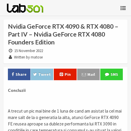
Nvidia GeForce RTX 4090 & RTX 4080 –
Part IV – Nvidia GeForce RTX 4080
Founders Edition
15 November 2022
Written by matose
Share
Tweet
Pin
Mail
SMS
Concluzii
A trecut un pic mai bine de 1 luna de cand am asistat la cel mai
mare salt de la o generatia la alta, atunci GeForce RTX 4090
FE reusea aproape sa dubleze performanta lui RTX 3090 in
conditiile in care temperatura si consumul s-au situat la valori