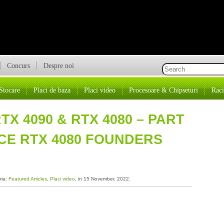
Concurs
Despre noi
Stocare
Placi de baza
Placi video
Procesoare & Chipseturi
Raci
X 4090 & RTX 4080 – PART
RCE RTX 4080 FOUNDERS
ria:
Featured Articles
,
Placi video
, in 15 November, 2022.