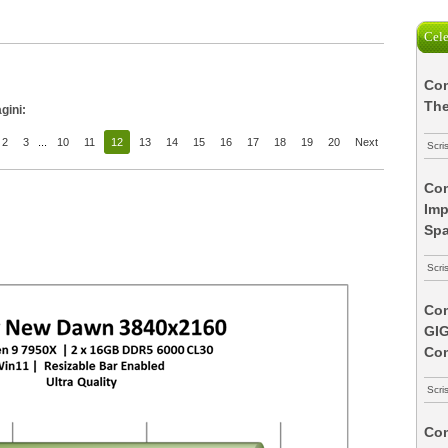
Cele
Com
The
gini:
2
3
...
10
11
12
13
14
15
16
17
18
19
20
Next
Scri
Com
Imp
Spa
Scri
Com
GI
Co
Scri
Com