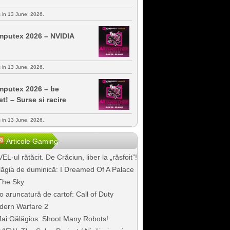
s in 13 June, 2026.
putex 2026 – NVIDIA
s in 13 June, 2026.
putex 2026 – be
et! – Surse si racire
s in 13 June, 2026.
Articole Gaming
EL-ul rătăcit. De Crăciun, liber la „răsfoit”!
ăgia de duminică: I Dreamed Of A Palace
The Sky
o aruncatură de cartof: Call of Duty
dern Warfare 2
ai Gălăgios: Shoot Many Robots!