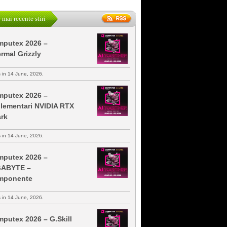
 mai recente stiri
putex 2026 –
rmal Grizzly
s in 14 June, 2026.
putex 2026 –
lementari NVIDIA RTX
rk
s in 14 June, 2026.
putex 2026 –
GABYTE –
mponente
s in 14 June, 2026.
putex 2026 – G.Skill