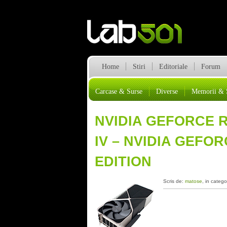
Home
Stiri
Editoriale
Forum
Carcase & Surse
Diverse
Memorii & 
NVIDIA GEFORCE RT
IV – NVIDIA GEFO
EDITION
Scris de:
matose
, in catego