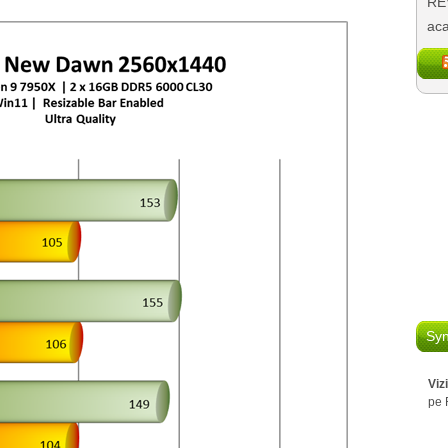
REV
aca
Syn
Viz
pe 