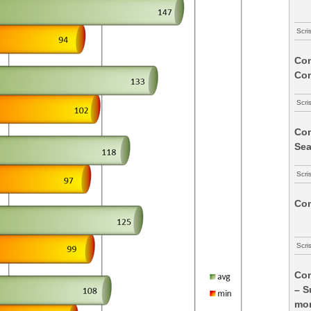
Scri
Com
Co
Scri
Com
Sea
Scri
Com
Scri
Com
– S
mon