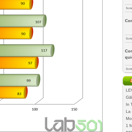
Scri
Com
Scri
Com
qui
Scri
LEV
Găl
In 
La 
Mo
1 M