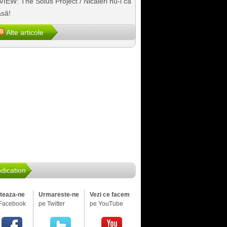
IEW: The Solus Project / Nicăieri nu-i ca
să!
Alte articole
dication
iteaza-ne
Urmareste-ne
Vezi ce facem
Facebook
pe Twitter
pe YouTube