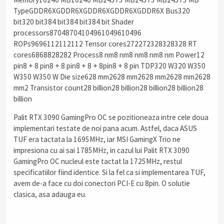
TypeGDDR6XGDDR6XGDDR6XGDDR6XGDDR6X Bus320
bit320 bit384 bit384 bit384 bit Shader
processors87048704104961049610496
ROPs9696112112112 Tensor cores272272328328328 RT
cores6868828282 Process8 nm8 nm8 nm8 nm8 nm Power12
pin8 + 8 pin8 + 8 pin8 + 8 + 8pin8 + 8 pin TDP320 W320 W350
W350 W350 W Die size628 mm2628 mm2628 mm2628 mm2628
mm2 Transistor count28 billion28 billion28 billion28 billion28
billion
Palit RTX 3090 GamingPro OC se pozitioneaza intre cele doua
implementari testate de noi pana acum. Astfel, daca ASUS
TUF era tactata la 1695MHz, iar MSI GamingX Trio ne
impresiona cu ai sai 1785MHz, in cazul lui Palit RTX 3090
GamingPro OC nucleul este tactat la 1725MHz, restul
specificatiilor fiind identice. Si la fel ca si implementarea TUF,
avem de-a face cu doi conectori PCI-E cu 8pin. O solutie
clasica, asa adauga eu.