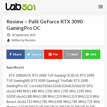
Review – Palit GeForce RTX 3090
GamingPro OC
24 September 2020
Written by Monstru
Share
Tweet
Pin
Mail
SMS
Specificatii
RTX 3080ASUS RTX 3080 TUF Gaming OCASUS RTX 3090
TUF GamingMSI RTX 3090 GamingX TrioPalit RTX 3090
GamingPro OC CoreGA102GA102GA102GA102GA102 GPU
clock1440 MHz1440 MHz 1395 MHz 1395 MHz 1395 MHz
GDDR clock1188 MHz1188 MHz1219 MHz1219 MHz1219 MHz
Boost clock1710 MHz1785 MHz1695 MHz1785 MHz1725 MHz
Memory10240 MB10240 MB24575 MB24575 MB24575 MB