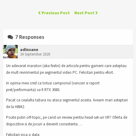
Previous Post
Next Post
7 Responses
adInsane
24 September 2020
Un adevarat maraton (aka festin) de articole pentru gamerii care asteptau
de mult revirimentul pe segmentul video PC. Felicitari pentru efort.
In opinia mea cred ca totusi campionul (vanzari si raport
pret/performanta) va fi RTX 3080.
Pacat ca cealalta tabara nu ataca segmentul acesta. Aveam mari asteptari
de la HBM2.
Poate putin off-topic, pe cand un review pentru head-set-uri VR? Oferta de
dispozitive si de jocuri a devenit consistenta …
Felicitari inca o data