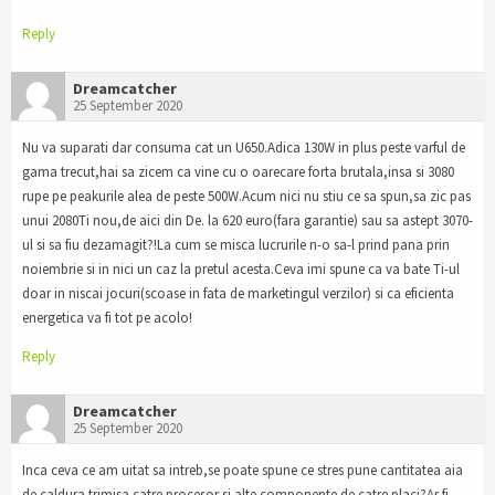
Reply
Dreamcatcher
25 September 2020
Nu va suparati dar consuma cat un U650.Adica 130W in plus peste varful de
gama trecut,hai sa zicem ca vine cu o oarecare forta brutala,insa si 3080
rupe pe peakurile alea de peste 500W.Acum nici nu stiu ce sa spun,sa zic pas
unui 2080Ti nou,de aici din De. la 620 euro(fara garantie) sau sa astept 3070-
ul si sa fiu dezamagit?!La cum se misca lucrurile n-o sa-l prind pana prin
noiembrie si in nici un caz la pretul acesta.Ceva imi spune ca va bate Ti-ul
doar in niscai jocuri(scoase in fata de marketingul verzilor) si ca eficienta
energetica va fi tot pe acolo!
Reply
Dreamcatcher
25 September 2020
Inca ceva ce am uitat sa intreb,se poate spune ce stres pune cantitatea aia
de caldura trimisa catre procesor si alte componente de catre placi?Ar fi