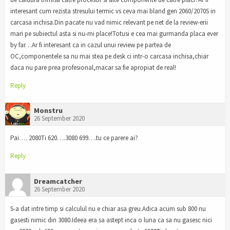
interesant cum rezista stresului termic vs ceva mai bland gen 2060/2070S in
carcasa inchisa.Din pacate nu vad nimic relevant pe net de la review-erii
mari pe subiectul asta si nu-mi place!Totusi e cea mai gurmanda placa ever
by far…Ar fi interesant ca in cazul unui review pe partea de
OC,componentele sa nu mai stea pe desk ci intr-o carcasa inchisa,chiar
daca nu pare prea profesional,macar sa fie apropiat de real!
Reply
Monstru
26 September 2020
Pai…. 2080Ti 620….3080 699….tu ce parere ai?
Reply
Dreamcatcher
26 September 2020
S-a dat intre timp si calculul nu e chiar asa greu.Adica acum sub 800 nu
gasesti nimic din 3080.Ideea era sa astept inca o luna ca sa nu gasesc nici