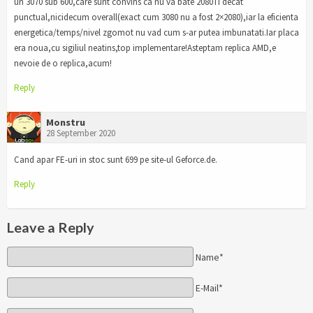
un 3070 sub 600,care sunt convins ca nu va bate 2080Ti decat
punctual,nicidecum overall(exact cum 3080 nu a fost 2×2080),iar la eficienta
energetica/temps/nivel zgomot nu vad cum s-ar putea imbunatati.Iar placa
era noua,cu sigiliul neatins,top implementare!Asteptam replica AMD,e
nevoie de o replica,acum!
Reply
Monstru
28 September 2020
Cand apar FE-uri in stoc sunt 699 pe site-ul Geforce.de.
Reply
Leave a Reply
Name*
E-Mail*