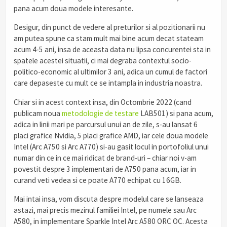
pana acum doua modele interesante.
Desigur, din punct de vedere al preturilor si al pozitionarii nu
am putea spune ca stam mult mai bine acum decat stateam
acum 4-5 ani, insa de aceasta data nu lipsa concurentei sta in
spatele acestei situatii, ci mai degraba contextul socio-
politico-economic al ultimilor 3 ani, adica un cumul de factori
care depaseste cu mult ce se intampla in industria noastra.
Chiar si in acest context insa, din Octombrie 2022 (cand
publicam noua
metodologie de testare
LAB501) si pana acum,
adica in linii mari pe parcursul unui an de zile, s-au lansat 6
placi grafice Nvidia, 5 placi grafice AMD, iar cele doua modele
Intel (Arc A750 si Arc A770) si-au gasit locul in portofoliul unui
numar din ce in ce mai ridicat de brand-uri – chiar noi v-am
povestit despre 3 implementari de A750 pana acum, iar in
curand veti vedea si ce poate A770 echipat cu 16GB.
Mai intai insa, vom discuta despre modelul care se lanseaza
astazi, mai precis mezinul familiei Intel, pe numele sau Arc
A580, in implementare Sparkle Intel Arc A580 ORC OC. Acesta