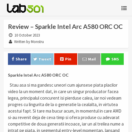
Review – Sparkle Intel Arc A580 ORC OC
10 October 2023
Written by Monstru
Share
Tweet
Pin
Mail
SMS
Sparkle Intel Arc A580 ORC OC
Stau asa si ma gandesc uneori cum ajunsese piata placilor
video la un moment dat, in care un singur producator facea
legea, principalul concurent isi pierduse calea, iar noi vedeam
progres cu lingurita de la o generatie la cealalta, in virtutea
acestui fapt. Si tare ma bucur acum, in momentul in care AMD
si-au revenit deja de ceva timp si ofera produse cu adevarat
competitive de doua generatii incoace, iar un al treilea nume a
intrat pe piata, in segmentul entry-level momentan, lansand