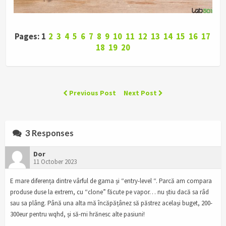
Pages: 1
2
3
4
5
6
7
8
9
10
11
12
13
14
15
16
17
18
19
20
Previous Post
Next Post
3 Responses
Dor
11 October 2023
E mare diferența dintre vârful de gama și “entry-level “. Parcă am compara
produse duse la extrem, cu “clone” făcute pe vapor… nu știu dacă sa râd
sau sa plâng. Până una alta mă încăpățânez să păstrez același buget, 200-
300eur pentru wqhd, și să-mi hrănesc alte pasiuni!