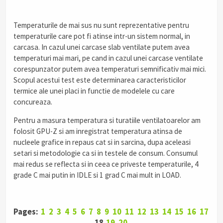
Temperaturile de mai sus nu sunt reprezentative pentru
temperaturile care pot fi atinse intr-un sistem normal, in
carcasa. In cazul unei carcase slab ventilate putem avea
temperaturi mai mari, pe cand in cazul unei carcase ventilate
corespunzator putem avea temperaturi semnificativ mai mici.
Scopul acestui test este determinarea caracteristicilor
termice ale unei placi in functie de modelele cu care
concureaza.
Pentru a masura temperatura si turatiile ventilatoarelor am
folosit GPU-Z si am inregistrat temperatura atinsa de
nucleele grafice in repaus cat si in sarcina, dupa aceleasi
setari si metodologie ca si in testele de consum. Consumul
mai redus se reflecta si in ceea ce priveste temperaturile, 4
grade C mai putin in IDLE si 1 grad C mai mult in LOAD.
Pages:
1
2
3
4
5
6
7
8
9
10
11
12
13
14
15
16
17
18
19
20