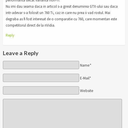
performanta decat varianta non-Ti.
Nu imi dau seama daca in articol s-a gresit denumirea GTX-ului sau daca
intr-adevar s-a folosit un 760 Ti, caz in care nu prea ii vad rostul. Mai
degraba as fi fost interesat de o comparatie cu 760, care momentan este
competitorul direct de la nVidia.
Reply
Leave a Reply
Name*
E-Mail*
Website