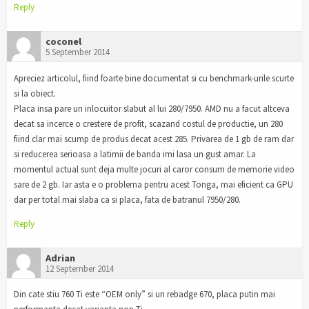
Reply
coconel
5 September 2014
Apreciez articolul, fiind foarte bine documentat si cu benchmark-urile scurte
si la obiect.
Placa insa pare un inlocuitor slabut al lui 280/7950. AMD nu a facut altceva
decat sa incerce o crestere de profit, scazand costul de productie, un 280
fiind clar mai scump de produs decat acest 285. Privarea de 1 gb de ram dar
si reducerea serioasa a latimii de banda imi lasa un gust amar. La
momentul actual sunt deja multe jocuri al caror consum de memorie video
sare de 2 gb. Iar asta e o problema pentru acest Tonga, mai eficient ca GPU
dar per total mai slaba ca si placa, fata de batranul 7950/280.
Reply
Adrian
12 September 2014
Din cate stiu 760 Ti este “OEM only” si un rebadge 670, placa putin mai