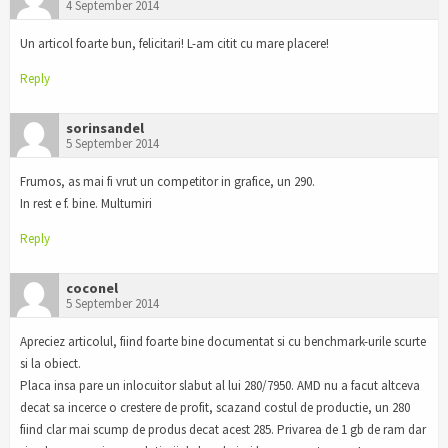
4 September 2014
Un articol foarte bun, felicitari! L-am citit cu mare placere!
Reply
sorinsandel
5 September 2014
Frumos, as mai fi vrut un competitor in grafice, un 290.
In rest e f. bine. Multumiri
Reply
coconel
5 September 2014
Apreciez articolul, fiind foarte bine documentat si cu benchmark-urile scurte
si la obiect.
Placa insa pare un inlocuitor slabut al lui 280/7950. AMD nu a facut altceva
decat sa incerce o crestere de profit, scazand costul de productie, un 280
fiind clar mai scump de produs decat acest 285. Privarea de 1 gb de ram dar