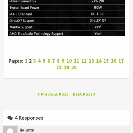
Pages:
1
2
3
4
5
6
7
8
9
10
11
12
13
14
15
16
17
18
19
20
Previous Post
Next Post
4 Responses
liviuttn