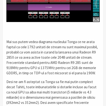
Mai sus putem vedea diagrama nucleului Tonga ce ne arata
faptul ca cele 1792 unitati de stream nu sunt maximul posibil,
probabil ca vom asista in curand la lansarea unui Radeon R9
285X ce va avea active toate cele 2048 unitati de stream.
Frecventele standard pentru AMD Radeon R9 285 sunt de
918MHz pentru GPU si 1375MHz pentru cei 2GB de memorie
GDDR5, in timp ce TDP-ul a fost micsorat si el pana la 190W.
Desi ne-am fi asteptat ca Tonga sa fie mai putin complext
decat Tahiti, toate imbunatatirile si dotarile incluse au facut
ca noul GPU sa aiba mai multi tranzistori (5 miliarde vs 4.3
miliarde) si o dimensiunea mai generoasa a pastilei de siliciu
(392mm2 vs 352mm2). Desi avem specificate frecvente