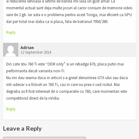
si reducerea serioasa a latimii de banda imi lasa un gust amar. La
momentul actual sunt deja multe jocuri al caror consum de memorie video
sare de 2 gb. Iar asta e o problema pentru acest Tonga, mai eficient ca GPU
dar per total mai slaba ca si placa, fata de batranul 7950/280.
Reply
Adrian
12 September 2014
Din cate stiu 760 Ti este “OEM only” si un rebadge 670, placa putin mai
performanta decat varianta non-Ti.
Nu imi dau seama daca in articol s-a gresit denumirea GTX-ului sau daca
intr-adevar s-a folosit un 760 Ti, caz in care nu prea ii vad rostul. Mai
degraba as fi fost interesat de o comparatie cu 760, care momentan este
competitorul direct de la nVidia.
Reply
Leave a Reply