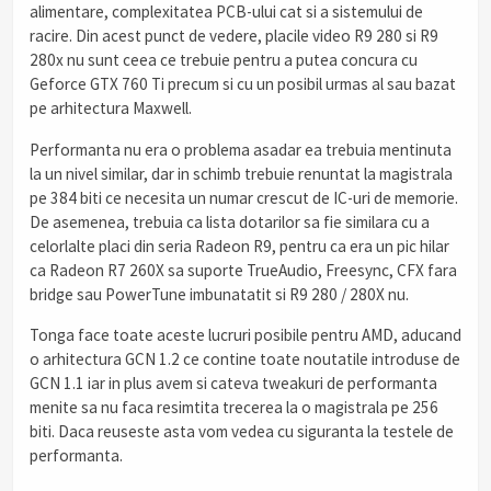
alimentare, complexitatea PCB-ului cat si a sistemului de
racire. Din acest punct de vedere, placile video R9 280 si R9
280x nu sunt ceea ce trebuie pentru a putea concura cu
Geforce GTX 760 Ti precum si cu un posibil urmas al sau bazat
pe arhitectura Maxwell.
Performanta nu era o problema asadar ea trebuia mentinuta
la un nivel similar, dar in schimb trebuie renuntat la magistrala
pe 384 biti ce necesita un numar crescut de IC-uri de memorie.
De asemenea, trebuia ca lista dotarilor sa fie similara cu a
celorlalte placi din seria Radeon R9, pentru ca era un pic hilar
ca Radeon R7 260X sa suporte TrueAudio, Freesync, CFX fara
bridge sau PowerTune imbunatatit si R9 280 / 280X nu.
Tonga face toate aceste lucruri posibile pentru AMD, aducand
o arhitectura GCN 1.2 ce contine toate noutatile introduse de
GCN 1.1 iar in plus avem si cateva tweakuri de performanta
menite sa nu faca resimtita trecerea la o magistrala pe 256
biti. Daca reuseste asta vom vedea cu siguranta la testele de
performanta.