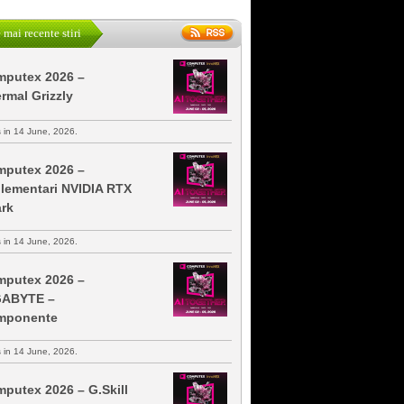
 mai recente stiri
putex 2026 –
rmal Grizzly
s in 14 June, 2026.
putex 2026 –
lementari NVIDIA RTX
rk
s in 14 June, 2026.
putex 2026 –
GABYTE –
mponente
s in 14 June, 2026.
putex 2026 – G.Skill