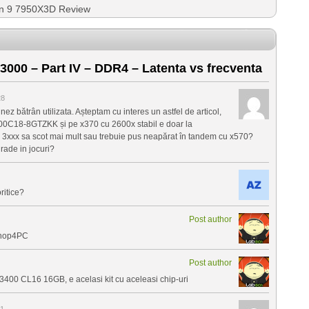
n 9 7950X3D Review
00 – Part IV – DDR4 – Latenta vs frecventa
28
ez bătrân utilizata. Așteptam cu interes un astfel de articol,
000C18-8GTZKK și pe x370 cu 2600x stabil e doar la
3xxx sa scot mai mult sau trebuie pus neapărat în tandem cu x570?
rade in jocuri?
ritice?
Post author
Shop4PC
Post author
00 CL16 16GB, e acelasi kit cu aceleasi chip-uri
41