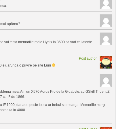
anca.
a mai apărea?
ise voi testa memoriile mele Hynix la 3600 sa vad ce latente
Post author
ie), arunca o privire pe site Luni
oblema mea. Am un X570 Aorus Pro de la Gigabyte, cu GSkill Trident Z
7 cu IF de 1866.
a IF 1900, dar aud peste tot ca ar trebui sa mearga. Memoriile merg
booteaza la 4000.