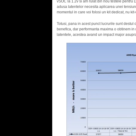
vSOC la 1.2v si am rulat din nou testele pentr
adusa latentelor necesita aplicarea unei tensiun
momentul in care voi folosi un kit dedicat, nu kit
Totusi, pana in acest punct lucrurile sunt destul d
benefica, dar performanta maxima o obtinem in m
latentele, acestea avand un impact major asupra