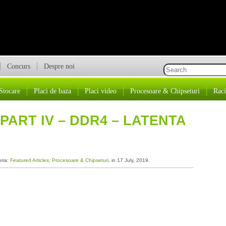
Concurs
Despre noi
Stocare
Placi de baza
Placi video
Procesoare & Chipseturi
Raci
PART IV – DDR4 – LATENTA
oria:
Featured Articles
,
Procesoare & Chipseturi
, in 17 July, 2019.