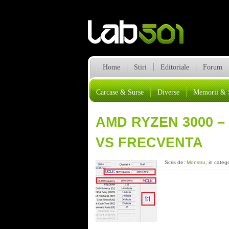
Home
Stiri
Editoriale
Forum
Carcase & Surse
Diverse
Memorii & 
AMD RYZEN 3000 – 
VS FRECVENTA
Scris de:
Monstru
, in categ