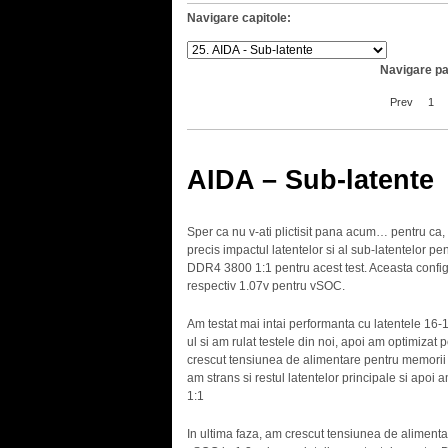
Navigare capitole:
Navigare pa
Prev
1
AIDA – Sub-latente
Sper ca nu v-ati plictisit pana acum… pentru ca,
precis impactul latentelor si al sub-latentelor p
DDR4 3800 1:1 pentru acest test. Aceasta config
respectiv 1.07v pentru vSOC.
Am testat mai intai performanta cu latentele 16
ul si am rulat testele din noi, apoi am optimizat 
crescut tensiunea de alimentare pentru memorii 
am strans si restul latentelor principale si ap
1:1
In ultima faza, am crescut tensiunea de alimenta