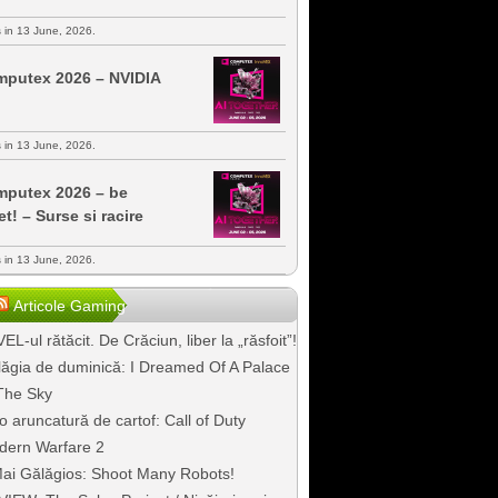
s in 13 June, 2026.
putex 2026 – NVIDIA
s in 13 June, 2026.
putex 2026 – be
et! – Surse si racire
s in 13 June, 2026.
Articole Gaming
EL-ul rătăcit. De Crăciun, liber la „răsfoit”!
ăgia de duminică: I Dreamed Of A Palace
The Sky
o aruncatură de cartof: Call of Duty
dern Warfare 2
ai Gălăgios: Shoot Many Robots!