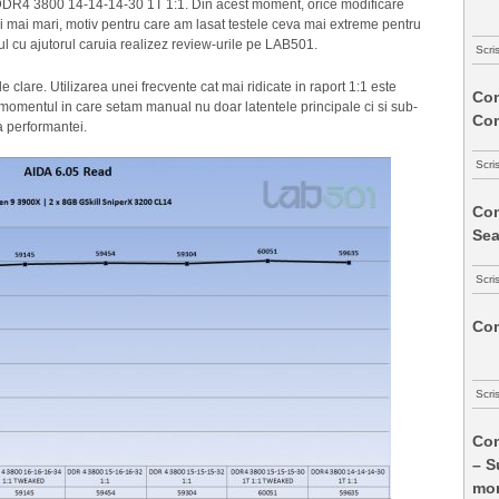
u DDR4 3800 14-14-14-30 1T 1:1. Din acest moment, orice modificare
i mai mari, motiv pentru care am lasat testele ceva mai extreme pentru
-ul cu ajutorul caruia realizez review-urile pe LAB501.
Scri
e clare. Utilizarea unei frecvente cat mai ridicate in raport 1:1 este
Com
omentul in care setam manual nu doar latentele principale ci si sub-
Co
 performantei.
Scri
Com
Sea
Scri
Com
Scri
Com
– S
mon