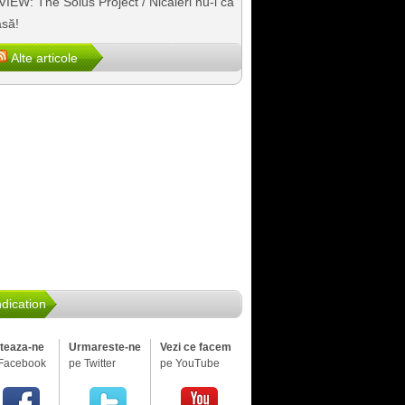
IEW: The Solus Project / Nicăieri nu-i ca
să!
Alte articole
dication
iteaza-ne
Urmareste-ne
Vezi ce facem
Facebook
pe Twitter
pe YouTube