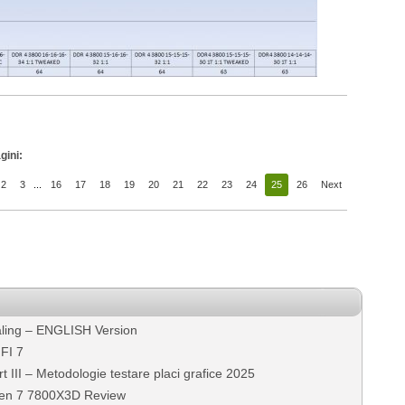
gini:
2
3
...
16
17
18
19
20
21
22
23
24
25
26
Next
ling – ENGLISH Version
FI 7
III – Metodologie testare placi grafice 2025
zen 7 7800X3D Review