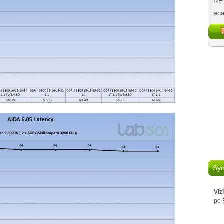
REV
aca
Syn
Viz
pe 