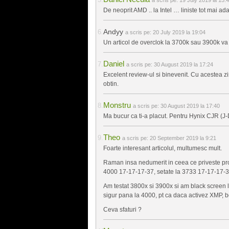
De neoprit AMD .. la Intel … liniste tot mai ad
Andyy
a scris pe:
20 July 2019 la 19:04
Un articol de overclok la 3700k sau 3900k v
Daniel
a scris pe:
30 August 2019 la 17:24
Excelent review-ul si binevenit. Cu acestea z
obtin.
Monstru
a scris pe:
30 August 2019 la 17:40
Ma bucur ca ti-a placut. Pentru Hynix CJR (J-D
Theo
a scris pe:
20 September 2019 la 9:21
Foarte interesant articolul, multumesc mult.
Raman insa nedumerit in ceea ce priveste pr
4000 17-17-17-37, setate la 3733 17-17-17-3
Am testat 3800x si 3900x si am black screen l
sigur pana la 4000, pt ca daca activez XMP, 
Ceva sfaturi ?