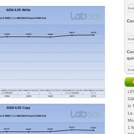
Scri
Com
Scri
Com
qui
Scri
LEV
Găl
In 
La 
Mo
1 M