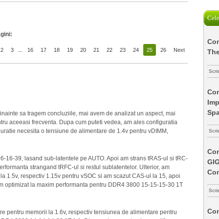
Cele
gini:
Com
2
3
...
16
17
18
19
20
21
22
23
24
25
26
Next
The
Scri
Com
Imp
Spa
 inainte sa tragem concluziile, mai avem de analizat un aspect, mai
entru aceeasi frecventa. Dupa cum puteti vedea, am ales configuratia
uratie necesita o tensiune de alimentare de 1.4v pentru vDIMM,
Scri
Com
-16-16-39, lasand sub-latentele pe AUTO. Apoi am strans tRAS-ul si tRC-
GI
performanta strangand tRFC-ul si restul sublatentelor. Ulterior, am
Co
la 1.5v, respectiv 1.15v pentru vSOC si am scazut CAS-ul la 15, apoi
oi am optimizat la maxim performanta pentru DDR4 3800 15-15-15-30 1T
Scri
Com
re pentru memorii la 1.6v, respectiv tensiunea de alimentare pentru