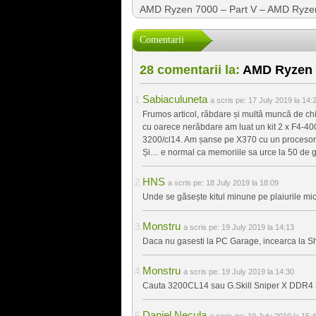
AMD Ryzen 7000 – Part V – AMD Ryze
Comentarii
28 comentarii la:
AMD Ryzen 30
Sabiaculuneta
a scris pe:
17 July 2019 la 14:
Frumos articol, răbdare și multă muncă de chin
cu oarece nerăbdare am luat un kit 2 x F4-4
3200/cl14. Am șanse pe X370 cu un procesor 
Și… e normal ca memoriile sa urce la 50 de g
HNS
a scris pe:
18 July 2019 la 18:09
Unde se găsește kitul minune pe plaiurile mio
Monstru
a scris pe:
19 July 2019 la 14:13
Daca nu gasesti la PC Garage, incearca la 
Monstru
a scris pe:
19 July 2019 la 14:30
Cauta 3200CL14 sau G.Skill Sniper X DDR4 34
Daniel Necula
a scris pe:
19 July 2019 la 15: