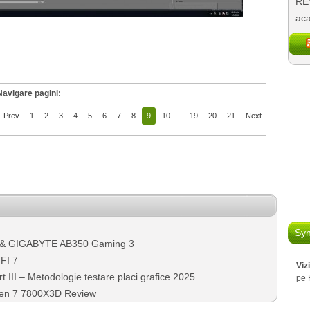
REV
aca
Navigare pagini:
Prev
1
2
3
4
5
6
7
8
9
10
...
19
20
21
Next
Syn
 & GIGABYTE AB350 Gaming 3
FI 7
Viz
III – Metodologie testare placi grafice 2025
pe 
zen 7 7800X3D Review