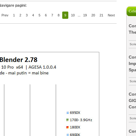
Navigare pagini:
Cele
Prev
1
2
3
4
5
6
7
8
9
10
...
19
20
21
Next
Com
The
Scri
Com
Imp
Spa
Scri
Com
GI
Co
Scri
Com