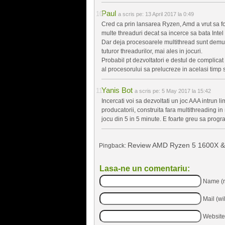
Paul
a scris pe:
13 April 2017 la 0:49
Cred ca prin lansarea Ryzen, Amd a vrut sa fo
multe threaduri decat sa incerce sa bata Intel l
Dar deja procesoarele multithread sunt demult 
tuturor threadurilor, mai ales in jocuri.
Probabil pt dezvoltatori e destul de complicat s
al procesorului sa prelucreze in acelasi timp si 
Yanis Bot
a scris pe:
5 May 2017 la 15:42
Incercati voi sa dezvoltati un joc AAA intrun l
producatorii, construita fara multithreading in
jocu din 5 in 5 minute. E foarte greu sa progra
Review AMD Ryzen 5 1600X & A
Pingback:
Lasa-ne un comentariu:
Name (r
Mail (wi
Website