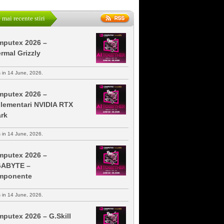
 mai recente stiri
putex 2026 –
rmal Grizzly
s in 14 June, 2026.
putex 2026 –
lementari NVIDIA RTX
rk
s in 14 June, 2026.
putex 2026 –
GABYTE –
mponente
s in 14 June, 2026.
putex 2026 – G.Skill