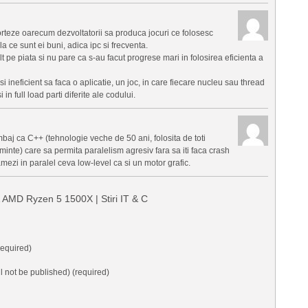
rteze oarecum dezvoltatorii sa produca jocuri ce folosesc
a ce sunt ei buni, adica ipc si frecventa.
pe piata si nu pare ca s-au facut progrese mari in folosirea eficienta a
i ineficient sa faca o aplicatie, un joc, in care fiecare nucleu sau thread
in full load parti diferite ale codului.
imbaj ca C++ (tehnologie veche de 50 ani, folosita de toti
 minte) care sa permita paralelism agresiv fara sa iti faca crash
mezi in paralel ceva low-level ca si un motor grafic.
MD Ryzen 5 1500X | Stiri IT & C
equired)
ll not be published) (required)