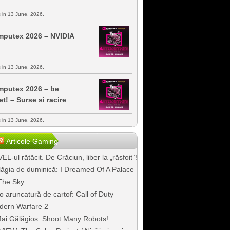
s in 13 June, 2026.
putex 2026 – NVIDIA
s in 13 June, 2026.
putex 2026 – be
et! – Surse si racire
s in 13 June, 2026.
Articole Gaming
EL-ul rătăcit. De Crăciun, liber la „răsfoit”!
ăgia de duminică: I Dreamed Of A Palace
The Sky
o aruncatură de cartof: Call of Duty
dern Warfare 2
ai Gălăgios: Shoot Many Robots!