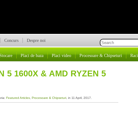
Concurs
Despre noi
Stocare
Placi de baza
Placi video
Procesoare & Chipseturi
Raci
 5 1600X & AMD RYZEN 5
oria:
Featured Articles
,
Procesoare & Chipseturi
, in 11 April, 2017.