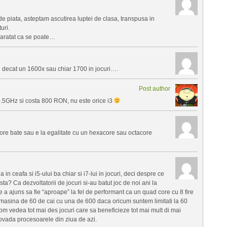
e piata, asteptam ascutirea luptei de clasa, transpusa in
uri.
 aratat ca se poate…
un decat un 1600x sau chiar 1700 in jocuri….
Post author
 4.5GHz si costa 800 RON, nu este orice i3
 core bate sau e la egalitate cu un hexacore sau octacore
 in ceafa si i5-ului ba chiar si i7-lui in jocuri, deci despre ce
sta? Ca dezvoltatorii de jocuri si-au batut joc de noi ani la
e a ajuns sa fie “aproape” la fel de performant ca un quad core cu 8 fire
masina de 60 de cai cu una de 600 daca oricum suntem limitati la 60
om vedea tot mai des jocuri care sa beneficieze tot mai mult di mai
ovada procesoarele din ziua de azi.