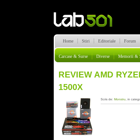
Home
Stiri
Editoriale
Forum
Carcase & Surse
Diverse
Memorii & 
REVIEW AMD RYZEN
1500X
Scris de:
Monstru
, in categ