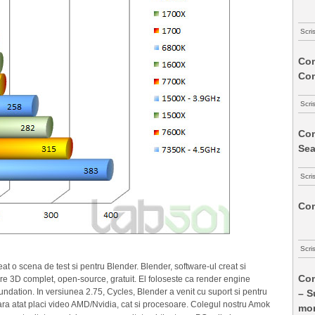
Scri
Com
Co
Scri
Com
Sea
Scri
Com
Scri
at o scena de test si pentru Blender. Blender, software-ul creat si
Com
re 3D complet, open-source, gratuit. El foloseste ca render engine
undation. In versiunea 2.75, Cycles, Blender a venit cu suport si pentru
– S
a atat placi video AMD/Nvidia, cat si procesoare. Colegul nostru Amok
mon