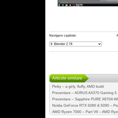
Navigare capitole:
Articole similare
Pinky – a girly, fluffy, AMD build
Prezentare – AORUS AX370 Gaming 5
Prezentare – Sapphire PURE X870A WI
Nvidia GeForce RTX 5080 & 5090 – Part 
AMD Ryzen 7000 – Part VII – AMD Ry