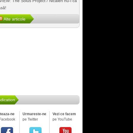
IEW: The Solus Project / Nicăieri nu-i ca
să!
Alte articole
dication
iteaza-ne
Urmareste-ne
Vezi ce facem
Facebook
pe Twitter
pe YouTube