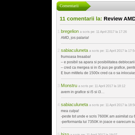
Comentarii
11 comentarii la:
Review AMD 
bregelion
a scris pe:
11 April 2017 la 17:26
AMD, jos palaria!
sabiaculuneta
a scris pe:
11 April 2017 la 17:5
frumoasa treaaba!
– e posibil sa apara si posibilitatea deblocari
– cred ca mergea si in i5 pus pe grafice, pent
E bun mititelu de 1500x cred ca o sa inlocu
Monstru
a scris pe:
11 April 2017 la 18:12
avem in grafice si i5 si i3…
sabiaculuneta
a scris pe:
11 April 2017 la 18:5
mea culpa!
-peste tot unde e scris 7600K am asimilat cu
-performanta lui 7350K in joace e oarecum sup
hizo
a scris pe:
11 April 2017 la 19:07