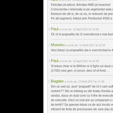
Felicitari pt articol, felicitari AMD pt revenire!
Concurenta-i relansata si pe segmentul asta d
finetzuri de stil si, de ce nu, in reduceri de pret
Pe alt segment, Intelul prin Pentiumul 4560 a
Paul
a scris pe:
12 April 2017 la 12:04
Of, of si prapaditu de i3 overcklocat e mai b
Monstru
a scris pe:
12 April 2017 la 12:24
Vezi totusi ca prapaditul ala e overclockat la
Paul
a scris pe:
12 April 2017 la 16:38
Si totusi chiar si la 800ron si 4,5ghz un dual
(1700) new gen, in jocuri, deci of of Amd….
Bogdan
a scris pe:
12 April 2017 la 17:40
Din ce vad eu, acel “prapadit” de i3 ii cam sufla
vorbim?? Stii ce inteleg eu din toata chestia a
randul, daca un dual core cu 4 fire de executi
de executie. Deci ce rost are sa comparam o 
de km\h? Sa speram totusi ca de aici incolo v
eficient de forta de procesoare de care dau d