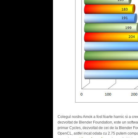
Colegul nostru Amok a fost foarte harnic si a cree
dezvoltat de Blender Foundation, este un softwa
primar Cycles, dezvoltat de cei de la Blender Fo
OpenCL, astfel incat odata cu 2.75 putem compar