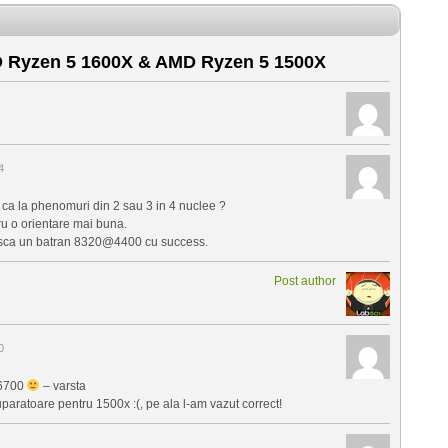
Ryzen 5 1600X & AMD Ryzen 5 1500X
4
i ca la phenomuri din 2 sau 3 in 4 nuclee ?
ru o orientare mai buna.
iasca un batran 8320@4400 cu success.
Post author
0
 6700
– varsta
aratoare pentru 1500x :(, pe ala l-am vazut correct!