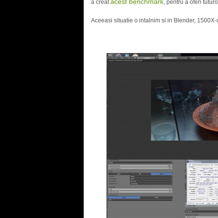
acest benchmark
a creat
, pentru a oferi tutur
Aceeasi situatie o intalnim si in Blender, 1500X