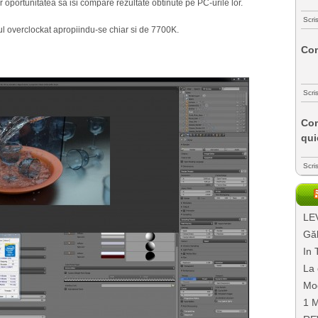
or oportunitatea sa isi compare rezultate obtinute pe PC-urile lor.
Scri
-ul overclockat apropiindu-se chiar si de 7700K.
Com
Scri
Com
qui
Scri
LEV
Găl
In 
La 
Mo
1 M