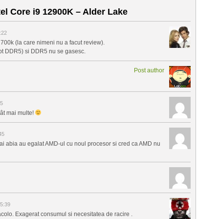
el Core i9 12900K – Alder Lake
:22
0k (la care nimeni nu a facut review).
 pt DDR5) si DDR5 nu se gasesc.
Post author
55
ât mai multe!
45
Pai abia au egalat AMD-ul cu noul procesor si cred ca AMD nu
5:39
colo. Exagerat consumul si necesitatea de racire .