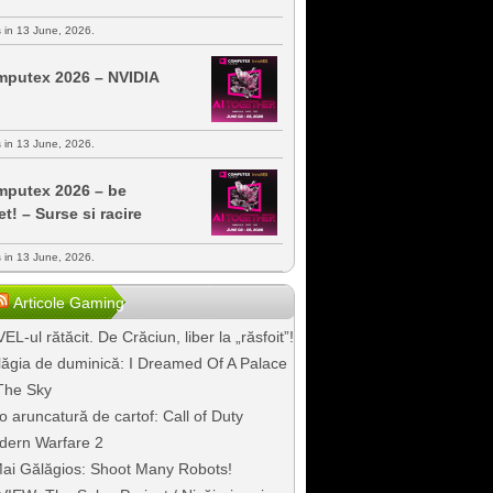
s in 13 June, 2026.
putex 2026 – NVIDIA
s in 13 June, 2026.
putex 2026 – be
et! – Surse si racire
s in 13 June, 2026.
Articole Gaming
EL-ul rătăcit. De Crăciun, liber la „răsfoit”!
ăgia de duminică: I Dreamed Of A Palace
The Sky
o aruncatură de cartof: Call of Duty
dern Warfare 2
ai Gălăgios: Shoot Many Robots!