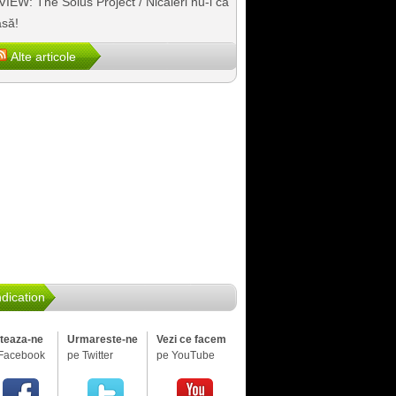
IEW: The Solus Project / Nicăieri nu-i ca
să!
Alte articole
dication
iteaza-ne
Urmareste-ne
Vezi ce facem
Facebook
pe Twitter
pe YouTube