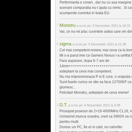
Performanta e crown , dar nu cu asa margine ,
scenarii comparatia nu-l ajuta cu nimic . Si c
scumpeste curentul in toata EU.
Monstru
a scris pe:
5 November 2021 la 16:15
Vai, ce nu-mi plac cuvintele astea care vin di
sigma
a scris pe:
5 November 2021 la 21:38
Cel mai competent review, mai ceva ca la to
Mi s-a parut mie ca Gamers Nexus l-a umflat b
Fara suparare, dupa 6-7 ani de
14nm+++++++++++++++++++++++++++++++
asteptam la ceva mai competent.
Nu ma impresioneaza P si E core, o vrajeala
Sunt foarte curios ce stie sa faca 12700KF ca 
glumesc…
Felicitari Monstru, asteptam de ceva vreme!
D.T.
a scris pe:
6 November 2021 la 3:38
Proaspat posesor de 2×16 4000MHz CL16, in 
Urmarind munca voastra, cred ca 5900X va ra
pentru multi.
Doresc un PC, fie el si cald, nu calorifer.