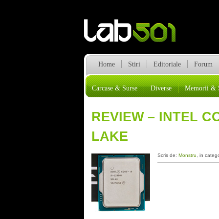
Home
Stiri
Editoriale
Forum
Carcase & Surse
Diverse
Memorii & 
REVIEW – INTEL CO
LAKE
Scris de:
Monstru
, in categ