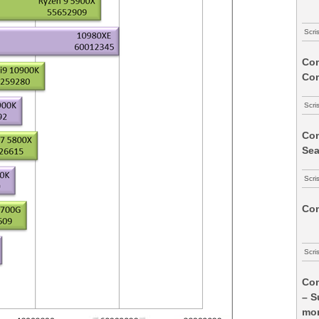
Scri
Com
Co
Scri
Com
Sea
Scri
Com
Scri
Com
– S
mon