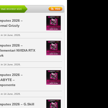
 mai recente stiri
putex 2026 –
rmal Grizzly
s in 14 June, 2026.
putex 2026 –
lementari NVIDIA RTX
rk
s in 14 June, 2026.
putex 2026 –
GABYTE –
mponente
s in 14 June, 2026.
putex 2026 – G.Skill