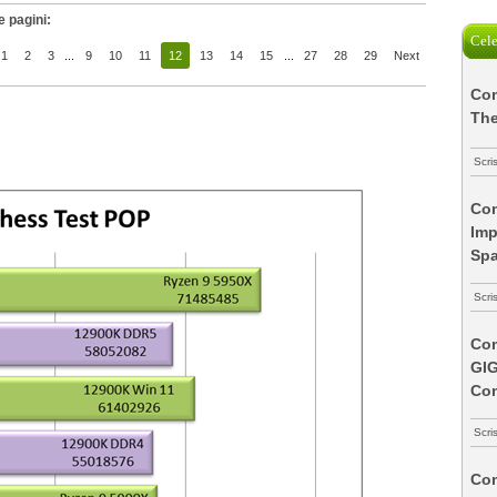
 pagini:
Cele
1
2
3
...
9
10
11
12
13
14
15
...
27
28
29
Next
Com
The
Scri
Com
Imp
Spa
Scri
Com
GI
Co
Scri
Com