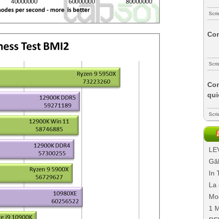
Scri
Com
Scri
Com
qui
Scri
LEV
Găl
In 
La 
Mo
1 M