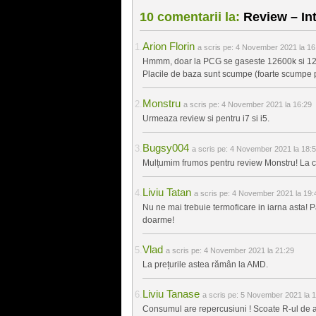
10 comentarii la:
Review – Int
Arion Florin
a scris pe:
4 November 2021 la 16
Hmmm, doar la PCG se gaseste 12600k si 1270
Placile de baza sunt scumpe (foarte scumpe
Monstru
a scris pe:
4 November 2021 la 16:29
Urmeaza review si pentru i7 si i5.
Bugsy004
a scris pe:
4 November 2021 la 18:
Mulțumim frumos pentru review Monstru! La c
Liviu Tatan
a scris pe:
4 November 2021 la 19:
Nu ne mai trebuie termoficare in iarna asta! 
doarme!
Vlad
a scris pe:
4 November 2021 la 21:29
La prețurile astea rămân la AMD.
Liviu Tanase
a scris pe:
5 November 2021 la 1
Consumul are repercusiuni ! Scoate R-ul de a