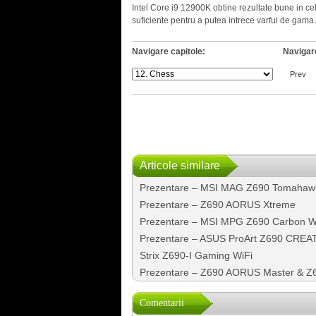
Intel Core i9 12900K obtine rezultate bune in c
suficiente pentru a putea intrece varful de gam
Navigare capitole:
Navigare
Prev
Articole similare
Prezentare – MSI MAG Z690 Tomahaw
Prezentare – Z690 AORUS Xtreme
Prezentare – MSI MPG Z690 Carbon W
Prezentare – ASUS ProArt Z690 CRE
Strix Z690-I Gaming WiFi
Prezentare – Z690 AORUS Master & 
Comentarii