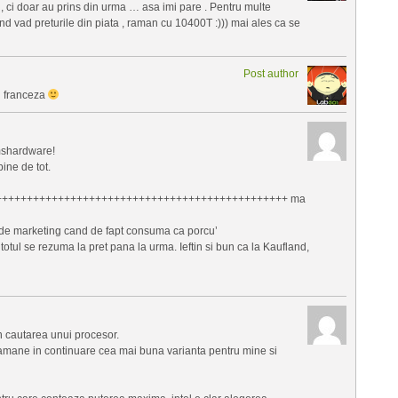
 ci doar au prins din urma … asa imi pare . Pentru multe
and vad preturile din piata , raman cu 10400T :))) mai ales ca se
Post author
n franceza
mshardware!
ine de tot.
++++++++++++++++++++++++++++++++++++++++++++++ ma
 de marketing cand de fapt consuma ca porcu’
totul se rezuma la pret pana la urma. Ieftin si bun ca la Kaufland,
cautarea unui procesor.
mane in continuare cea mai buna varianta pentru mine si