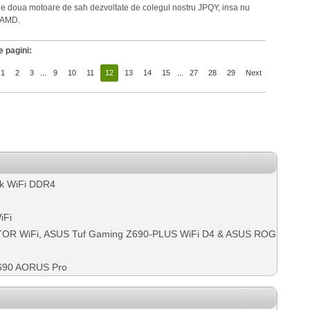
ele doua motoare de sah dezvoltate de colegul nostru JPQY, insa nu
a AMD.
 pagini:
1
2
3
...
9
10
11
12
13
14
15
...
27
28
29
Next
k WiFi DDR4
iFi
ATOR WiFi, ASUS Tuf Gaming Z690-PLUS WiFi D4 & ASUS ROG
Z690 AORUS Pro