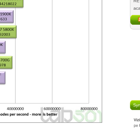
REV
aca
Syn
Viz
pe 