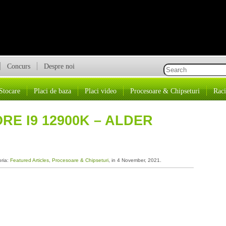
Concurs
Despre noi
Stocare
Placi de baza
Placi video
Procesoare & Chipseturi
Raci
RE I9 12900K – ALDER
oria:
Featured Articles
,
Procesoare & Chipseturi
, in 4 November, 2021.