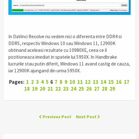
In DaVinci Resolve nu vedem nici o diferenta intre DDR4 si
DDR5, respectiv Windows 10 sau Windows 11, 12900K
obtinand aceleasi rezultate cu 10980XE, ceea ce il
pozitioneaza imediat in spatele lui 5950X. In Handbrake
lucrurile stau putin diferit, Windows 11 avand castig de cauza,
iar 12900K ajungand din urma 5950X.
Pages:
1
2
3
4
5
6
7
8
9
10
11
12
13
14
15
16
17
18
19
20
21
22
23
24
25
26
27
28
29
Previous Post
Next Post