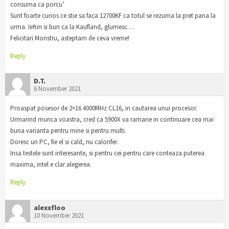
consuma ca porcu’
Sunt foarte curios ce stie sa faca 12700KF ca totul se rezuma la pret pana la
urma. Ieftin si bun ca la Kaufland, glumesc…
Felicitari Monstru, asteptam de ceva vreme!
Reply
D.T.
6 November 2021
Proaspat posesor de 2×16 4000MHz CL16, in cautarea unui procesor.
Urmarind munca voastra, cred ca 5900X va ramane in continuare cea mai
buna varianta pentru mine si pentru multi.
Doresc un PC, fie el si cald, nu calorifer.
Insa testele sunt interesante, si pentru cei pentru care conteaza puterea
maxima, intel e clar alegerea.
Reply
alexxfloo
10 November 2021