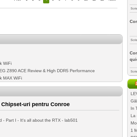
Scri
Com
Scri
Com
qui
k WiFi
SI MEG Z890 ACE Review & High DDR5 Performance
Scri
k MAX WiFi
LEV
Găl
Chipset-uri pentru Conroe
In 
La 
 Part I - It's all about the RTX - lab501
Mo
1 M