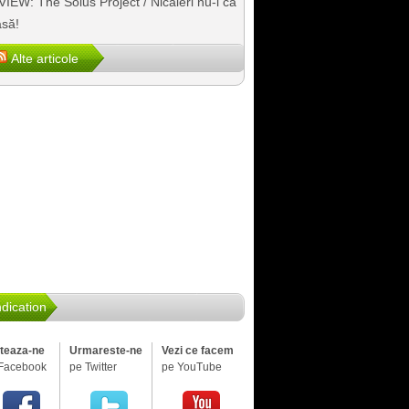
IEW: The Solus Project / Nicăieri nu-i ca
să!
Alte articole
dication
iteaza-ne
Urmareste-ne
Vezi ce facem
Facebook
pe Twitter
pe YouTube