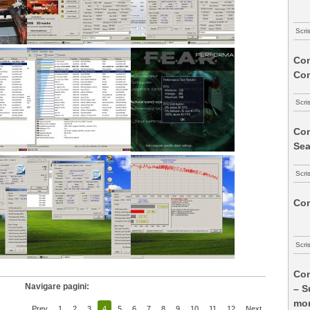
Scri
Com
Co
Scri
Com
Sea
Scri
Com
Scri
Com
Navigare pagini:
– S
mon
Prev
1
2
3
4
5
6
7
8
9
10
11
12
Next