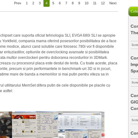
Prev
1
2
3
4
5
6
7
8
9
10
11
12
Next
Cele
Com
The
chipset care suporta oficial tehnologia SLI, EVGA 680i SLI se apropie
ntru Yorkfield, compania mama oferind posesorilor posibilitatea de a face
Scri
e modice, atunci cand solutiile care folosesc 780i vor fi disponibile
r entuziastilor, optiunile de overclocking avansate si posibilitatea
Com
erata multor overclockeri pentru doborarea recordurilor in 3DMark.
ucreaza cu procesorul placa este destul de lenta. Cu toate aceste, placa
Imp
ile, precum si prin performantele in benchmark-uri 3D si in jocuri,
Spa
 latime mare de banda a memoriilor si mai putin pentru viteza sa in
Scri
rul utilitarului MemSet difera putin de cele disponibile pe placile cu
e astfel:
Com
GI
Co
Scri
Com