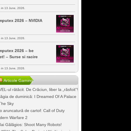
s in 13 June, 2026.
putex 2026 – NVIDIA
s in 13 June, 2026.
putex 2026 – be
et! – Surse si racire
s in 13 June, 2026.
Articole Gaming
EL-ul rătăcit. De Crăciun, liber la „răsfoit”!
ăgia de duminică: I Dreamed Of A Palace
The Sky
o aruncatură de cartof: Call of Duty
dern Warfare 2
ai Gălăgios: Shoot Many Robots!