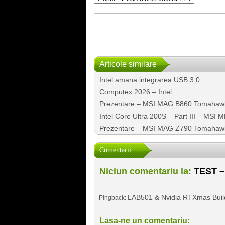
Articole similare
Intel amana integrarea USB 3.0
Computex 2026 – Intel
Prezentare – MSI MAG B860 Tomahaw
Intel Core Ultra 200S – Part III – M
Prezentare – MSI MAG Z790 Tomahaw
Comentarii
Niciun comentariu la:
TEST – 
LAB501 & Nvidia RTXmas Build -
Pingback:
Lasa-ne un comentariu: