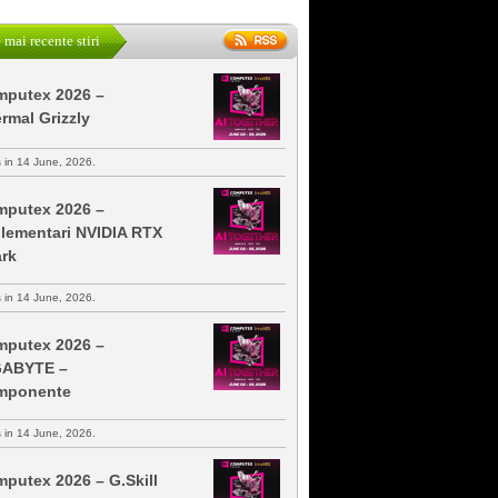
 mai recente stiri
putex 2026 –
rmal Grizzly
s in 14 June, 2026.
putex 2026 –
lementari NVIDIA RTX
rk
s in 14 June, 2026.
putex 2026 –
GABYTE –
mponente
s in 14 June, 2026.
putex 2026 – G.Skill