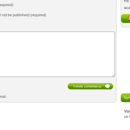
REV
equired)
aca
ll not be published) (required)
mail.
Syn
Viz
pe 