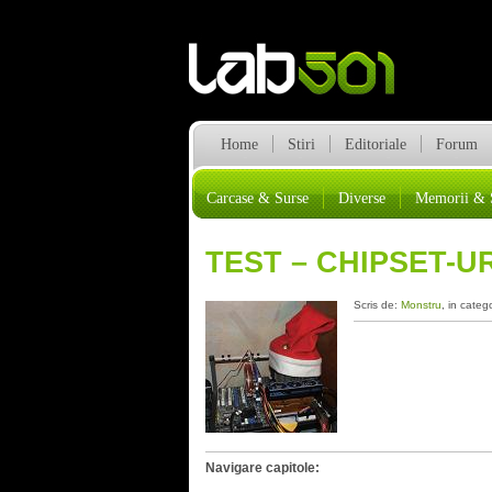
Home
Stiri
Editoriale
Forum
Carcase & Surse
Diverse
Memorii & 
TEST – CHIPSET-
Scris de:
Monstru
, in categ
Navigare capitole: