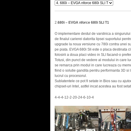
2.
680i – EVGA nforce 680i SLI T1
O implementare destul de varstnica a singurului 
de finalul carierei datorita lipsei suportului pe
upgrade la noua versiune cu 780i contra unei sum
pe piata. EVGA 680i Sli este o placa destinata cla
folosirii a doua placi video in SLI facand-o pref
Totusi, din punct de vedere al modului in care l
se remarca prin modul in care lucreaza cu memori
fiind o solutie gandita pentru performanta 3D si
lucrul cu procesorul.
Sublatentele ce pot fi setate in Bios sau cu ajuto
chipset-uri Intel, astfel incat acestea au fost setat
4-4-4-12-2-20-24-6-10-4