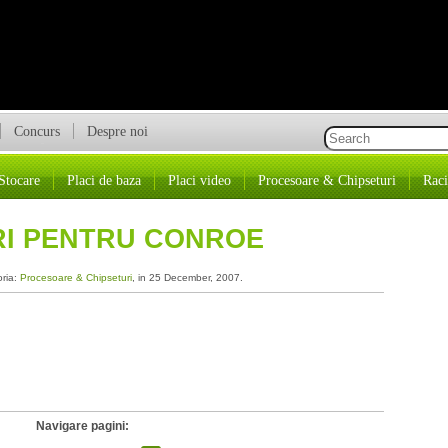
Concurs
Despre noi
Stocare
Placi de baza
Placi video
Procesoare & Chipseturi
Raci
URI PENTRU CONROE
oria:
Procesoare & Chipseturi
, in 25 December, 2007.
Navigare pagini: