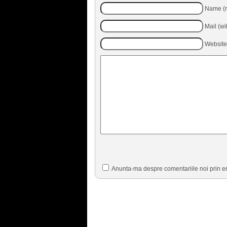
Name (r
Mail (wi
Website
Anunta-ma despre comentariile noi prin e