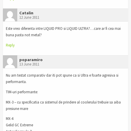
Catalin
12 June 2011
Este vreo diferenta intre LIQUID PRO si LIQUID ULTRA?…care ar fi cea mai
buna pasta not metal?
Reply
poparamiro
13 June 2011
Nu am testat comparativ dar iti pot spune ca si Ultra e foarte agresiva si
performanta.
TIM-uri performante:
MX-3 – cu specificatia ca sistemul de prindere al coolerului trebuie sa aiba
presiune mare
MX-4
Gelid GC Extreme