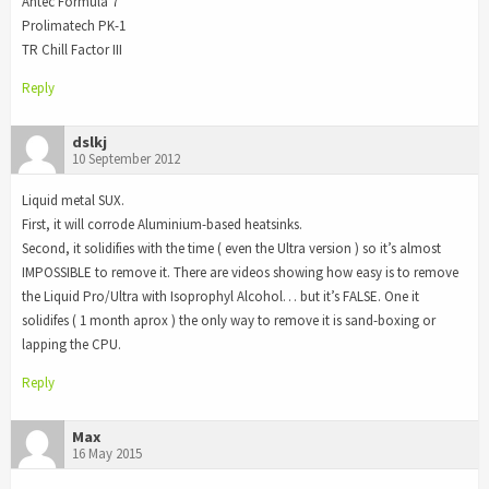
Antec Formula 7
Prolimatech PK-1
TR Chill Factor III
Reply
dslkj
10 September 2012
Liquid metal SUX.
First, it will corrode Aluminium-based heatsinks.
Second, it solidifies with the time ( even the Ultra version ) so it’s almost
IMPOSSIBLE to remove it. There are videos showing how easy is to remove
the Liquid Pro/Ultra with Isoprophyl Alcohol… but it’s FALSE. One it
solidifes ( 1 month aprox ) the only way to remove it is sand-boxing or
lapping the CPU.
Reply
Max
16 May 2015