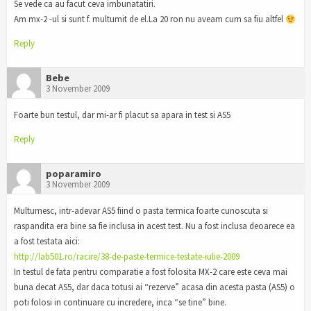
Se vede ca au facut ceva imbunatatiri.
Am mx-2 -ul si sunt f. multumit de el.La 20 ron nu aveam cum sa fiu altfel
Reply
Bebe
3 November 2009
Foarte bun testul, dar mi-ar fi placut sa apara in test si AS5
Reply
poparamiro
3 November 2009
Multumesc, intr-adevar AS5 fiind o pasta termica foarte cunoscuta si
raspandita era bine sa fie inclusa in acest test. Nu a fost inclusa deoarece ea
a fost testata aici:
http://lab501.ro/racire/38-de-paste-termice-testate-iulie-2009
In testul de fata pentru comparatie a fost folosita MX-2 care este ceva mai
buna decat AS5, dar daca totusi ai “rezerve” acasa din acesta pasta (AS5) o
poti folosi in continuare cu incredere, inca “se tine” bine.