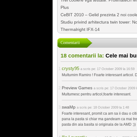
Plus
CeBIT 2010 – Gelid prezinta 2 noi coo
Studiu privind arhitectura twin tower:
Thermalright IFX-14
Comentarii
18 comentarii la:
Cele mai bun
crysty95
a scris pe:
17 October 2009 la 16:59
Multumim Ramiro ! Foarte interesant articol. 
Preview Games
a scris pe:
17 October 2009 l
Multumesc pentru articol,foarte interesant.
swaMp
a scris pe:
18 October 2009 la 1:48
Foarte interesant, promit ca am sa ii dau o ci
pana la pasta si chiar ma gandeam ca mai trebu
pasta din aia basita si originala de la AMD :))