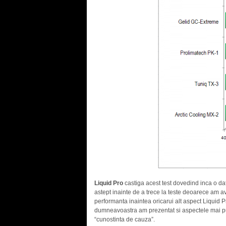
Liquid Pro
castiga acest test dovedind inca o dat
astept inainte de a trece la teste deoarece am a
performanta inaintea oricarui alt aspect Liquid 
dumneavoastra am prezentat si aspectele mai puti
“cunostinta de cauza”.