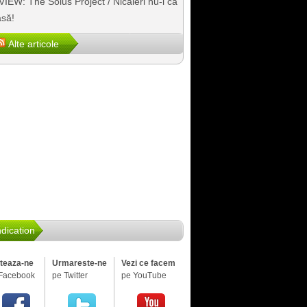
IEW: The Solus Project / Nicăieri nu-i ca
să!
Alte articole
dication
iteaza-ne
Urmareste-ne
Vezi ce facem
Facebook
pe Twitter
pe YouTube