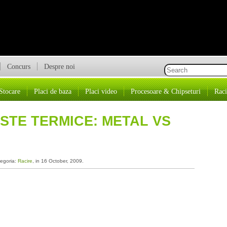
Concurs
Despre noi
Stocare
Placi de baza
Placi video
Procesoare & Chipseturi
Raci
STE TERMICE: METAL VS
tegoria:
Racire
, in 16 October, 2009.