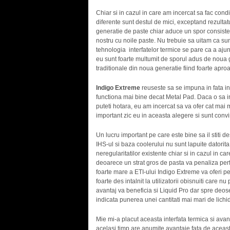
Chiar si in cazul in care am incercat sa fac condi
diferente sunt destul de mici, exceptand rezultat
generatie de paste chiar aduce un spor consiste
nostru cu noile paste. Nu trebuie sa uitam ca sun
tehnologia interfatelor termice se pare ca a ajuns l
eu sunt foarte multumit de sporul adus de noua 
traditionale din noua generatie fiind foarte apro
Indigo Extreme
reuseste sa se impuna in fata in
functiona mai bine decat Metal Pad. Daca o sa i
puteti hotara, eu am incercat sa va ofer cat mai m
important zic eu in aceasta alegere si sunt convin
Un lucru important pe care este bine sa il stiti d
IHS-ul si baza coolerului nu sunt lapuite datorita
neregularitatilor existente chiar si in cazul in c
deoarece un strat gros de pasta va penaliza perfo
foarte mare a ETI-ului Indigo Extreme va oferi p
foarte des intalnit la utilizatorii obisnuiti care 
avantaj va beneficia si Liquid Pro dar spre deo
indicata punerea unei cantitati mai mari de lichi
Mie mi-a placut aceasta interfata termica si ava
acelasi timp are anumite avantaje fata de aceasta