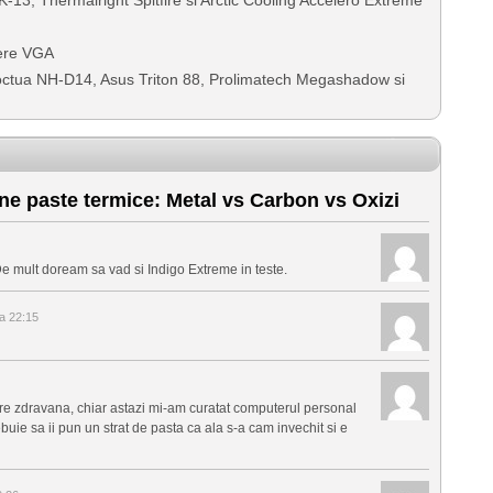
lere VGA
 Noctua NH-D14, Asus Triton 88, Prolimatech Megashadow si
e paste termice: Metal vs Carbon vs Oxizi
De mult doream sa vad si Indigo Extreme in teste.
a 22:15
tire zdravana, chiar astazi mi-am curatat computerul personal
ie sa ii pun un strat de pasta ca ala s-a cam invechit si e