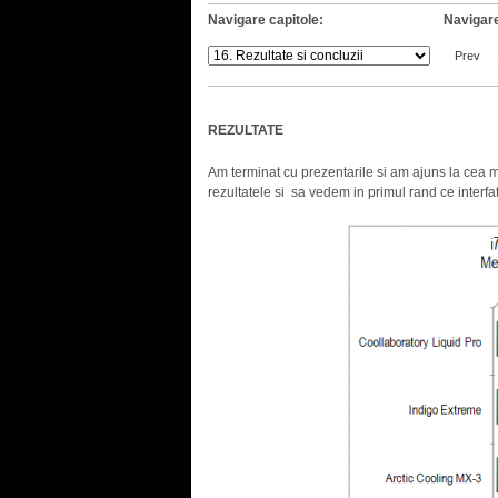
Navigare capitole:
Navigare
Prev
REZULTATE
Am terminat cu prezentarile si am ajuns la cea m
rezultatele si sa vedem in primul rand ce interfat