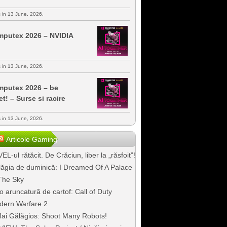
s in 13 June, 2026.
putex 2026 – NVIDIA
s in 13 June, 2026.
putex 2026 – be
et! – Surse si racire
s in 13 June, 2026.
Articole Gaming
EL-ul rătăcit. De Crăciun, liber la „răsfoit”!
ăgia de duminică: I Dreamed Of A Palace
The Sky
o aruncatură de cartof: Call of Duty
dern Warfare 2
ai Gălăgios: Shoot Many Robots!