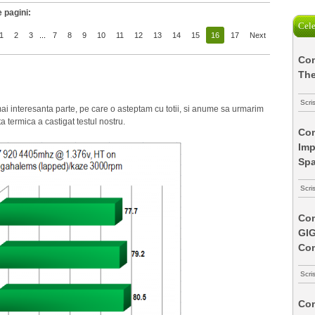
 pagini:
Cele
1
2
3
...
7
8
9
10
11
12
13
14
15
16
17
Next
Com
The
Scri
ai interesanta parte, pe care o asteptam cu totii, si anume sa urmarim
a termica a castigat testul nostru.
Com
Imp
Spa
Scri
Com
GI
Co
Scri
Com