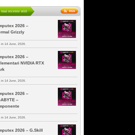
 mai recente stiri
putex 2026 –
rmal Grizzly
s in 14 June, 2026.
putex 2026 –
lementari NVIDIA RTX
rk
s in 14 June, 2026.
putex 2026 –
GABYTE –
mponente
s in 14 June, 2026.
putex 2026 – G.Skill