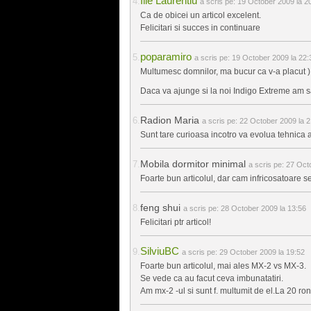
Ilie Laurentiu
a scris pe:
19 October 2009 la 2
Ca de obicei un articol excelent.
Felicitari si succes in continuare
poparamiro
a scris pe:
19 October 2009 la 22:
Multumesc domnilor, ma bucur ca v-a placut )
Daca va ajunge si la noi Indigo Extreme am s
Radion Maria
a scris pe:
22 October 2009 la 2
Sunt tare curioasa incotro va evolua tehnica
Mobila dormitor minimal
a scris pe:
27 Octo
Foarte bun articolul, dar cam infricosatoare se
feng shui
a scris pe:
28 October 2009 la 13:56
Felicitari ptr articol!
SilviuBC
a scris pe:
29 October 2009 la 19:52
Foarte bun articolul, mai ales MX-2 vs MX-3.
Se vede ca au facut ceva imbunatatiri.
Am mx-2 -ul si sunt f. multumit de el.La 20 ro