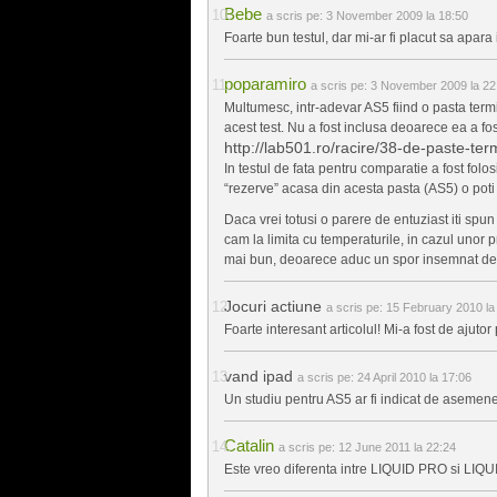
Bebe
a scris pe:
3 November 2009 la 18:50
Foarte bun testul, dar mi-ar fi placut sa apara 
poparamiro
a scris pe:
3 November 2009 la 22
Multumesc, intr-adevar AS5 fiind o pasta termi
acest test. Nu a fost inclusa deoarece ea a fost
http://lab501.ro/racire/38-de-paste-ter
In testul de fata pentru comparatie a fost fol
“rezerve” acasa din acesta pasta (AS5) o poti f
Daca vrei totusi o parere de entuziast iti sp
cam la limita cu temperaturile, in cazul unor 
mai bun, deoarece aduc un spor insemnat de
Jocuri actiune
a scris pe:
15 February 2010 la
Foarte interesant articolul! Mi-a fost de ajutor
vand ipad
a scris pe:
24 April 2010 la 17:06
Un studiu pentru AS5 ar fi indicat de asemenea.
Catalin
a scris pe:
12 June 2011 la 22:24
Este vreo diferenta intre LIQUID PRO si LIQ