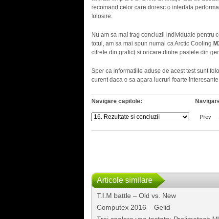
recomand celor care doresc o interfata performant
folosire.
Nu am sa mai trag concluzii individuale pentru ce
totul, am sa mai spun numai ca Arctic Cooling
M
cifrele din grafic) si oricare dintre pastele din 
Sper ca informatiile aduse de acest test sunt fol
curent daca o sa apara lucruri foarte interesant
Navigare capitole:
Navigare
Prev
Articole similare
T.I.M battle – Old vs. New
Computex 2016 – Gelid
Trei coolere vga testate: Prolimatech M