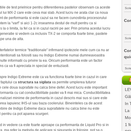
tiile de test prielnice pentru diferentierea pastelor observam ca aceste
Scri
ul lui MX-2 care este ceva mai slab. Acest lucru ne arata clar ca noua
nt de performanta si este cazul sa ne facem cunostinta procesorului
Com
tem la “varf” si aici 1-2c inseamna destul de mult pentru ca si
a o limita, la fel ca si in cazul racirii pe aer. Prin prisma acestui lucru
generatie si vedem ca inclusiv TX-2 se comporta foarte bine, pastele
Scri
ape una de alta.
terfatelor termice “traditionale” infirmand ipotezele mele cum ca nu ar
Com
ntentionati sa folositi sau nu Indigo Extreme numai dumneavoastra
qui
ulte informatii cu privire la ea. Oricum performanta este un factor
s ca va fi apreciata in special de entuziasti.
Scri
espre Indigo Extreme este ca va functiona foarte bine in cazul in care
 faptului ca
structura sa sigilata
va permite umplerea tuturor
are cele doua suprafate nu calca bine defel. Acest lucru este important
LEV
rmanta cu cat conductibilitate pastei va fi mai mica. Conductibilitatea
Găl
enalizari minime de performanta in cazul descris mai sus si care este
In 
nu prea lapuiesc IHS-ul sau baza coolerului. Bineinteles ca de acest
sebire de Indigo Extreme daca suprafatele nu calca bine nu este
La 
d pentru ca pot aparea scurgeri.
Mo
1 M
nd in vedere ca este foarte aproape ca performanta de Liquid Pro si in
, ma refer la metoda de aplicare si siguranta in folosire, pot sa o