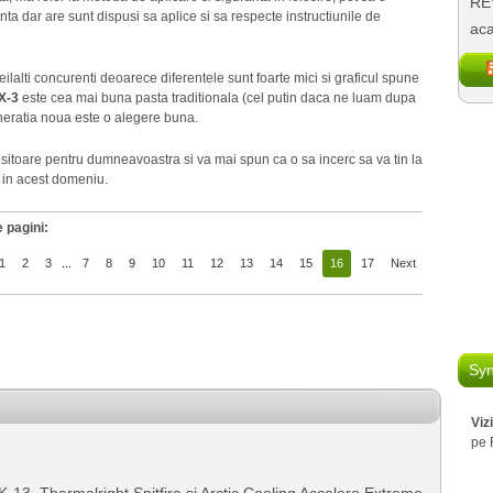
REV
a dar are sunt dispusi sa aplice si sa respecte instructiunile de
aca
ilalti concurenti deoarece diferentele sunt foarte mici si graficul spune
X-3
este cea mai buna pasta traditionala (cel putin daca ne luam dupa
generatia noua este o alegere buna.
ositoare pentru dumneavoastra si va mai spun ca o sa incerc sa va tin la
e in acest domeniu.
 pagini:
1
2
3
...
7
8
9
10
11
12
13
14
15
16
17
Next
Syn
Viz
pe 
K-13, Thermalright Spitfire si Arctic Cooling Accelero Extreme