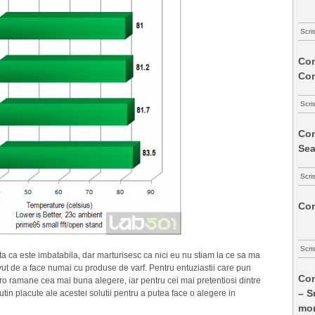
Scri
Com
Co
Scri
Com
Sea
Scri
Com
Scri
a ca este imbatabila, dar marturisesc ca nici eu nu stiam la ce sa ma
vut de a face numai cu produse de varf. Pentru entuziastii care pun
Com
Pro ramane cea mai buna alegere, iar pentru cei mai pretentiosi dintre
– S
n placute ale acestei solutii pentru a putea face o alegere in
mon