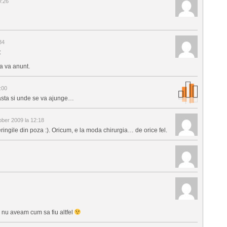
0:26
34
:
a va anunt.
:00
 asta si unde se va ajunge…
ber 2009 la 12:18
ringile din poza :). Oricum, e la moda chirurgia… de orice fel.
n nu aveam cum sa fiu altfel