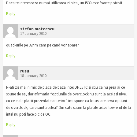
Daca te intereseaza numai utilizarea zilnica, un i530 este foarte potrivit.
Reply
stefan mateescu
17 January 2010
quad-urile pe 32nm cam pe cand vor apare?
Reply
rusu
18 January 2010
N-ati zis mai nimic de placa de baza Intel DH55TC si stiu ca nu prea ai ce
spune de ea, dar afirmatia “optiunile de overclock nu sunt la acelasi nivel
cu cele ale placii prezentate anterior” imi spune ca totusi are ceva optiuni
de overclock, care sunt acelea? Din cate stiam la placile astea low-end de la
intel nu poti face pic de OC.
Reply