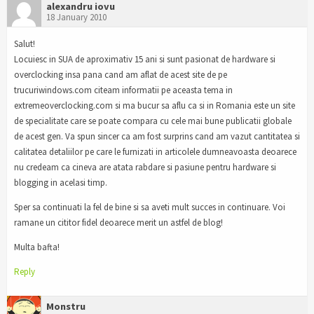
alexandru iovu
18 January 2010
Salut!
Locuiesc in SUA de aproximativ 15 ani si sunt pasionat de hardware si
overclocking insa pana cand am aflat de acest site de pe
trucuriwindows.com citeam informatii pe aceasta tema in
extremeoverclocking.com si ma bucur sa aflu ca si in Romania este un site
de specialitate care se poate compara cu cele mai bune publicatii globale
de acest gen. Va spun sincer ca am fost surprins cand am vazut cantitatea si
calitatea detaliilor pe care le furnizati in articolele dumneavoasta deoarece
nu credeam ca cineva are atata rabdare si pasiune pentru hardware si
blogging in acelasi timp.
Sper sa continuati la fel de bine si sa aveti mult succes in continuare. Voi
ramane un cititor fidel deoarece merit un astfel de blog!
Multa bafta!
Reply
Monstru