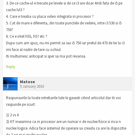
3. De ce cache-ul e trecute pe levele si de ce i3 are doar 4mb fata de i5 pe
cache lvl3 ?
4. Care e treaba cu placa video integrata in procesor ?
5. Cat de mare e diferenta, din toate punctele de vedere, intre i3 530 si i5
750?
6. Ce e intel h55, h57 etc ?
Dupa cum am spus, nu-mi permit sa iau i5 750 iar pretul de 470 de lei la i3
imi face al naibii de tare cu ochiul.
Iti multumesc anticipat si sper sa ma pot revansa.
Reply
Matose
9 January 2010
Raspunsurile la toate intrebarile tale le gasesti citind articolul dar iti voi
raspunde pe scurt:
1) 2 vs 4
2) HT inseamna ca in procesor are un numar n de nuclee fizice si inca n
nuclee logice. Adica face sistemul de operare sa creada ca are la dispozitie
de 2 ori mai multe nuclee.