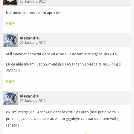
18 January 2010
Multumim frumos pentru aprecieri!
Reply
Alexandru
27 January 2010
Ar fi interesat de vazut daca cu 4 module de ram iti merge la 200BCLK
Eu de abia mi-am luat h55m-ud2h si i3-530 dar nu pleaca cu 8GB (4×2) si
200BCLK
Reply
Alexandru
28 January 2010
ok, imi merge si cu 4 stick-uri daca las totul pe auto (mai putin voltajul
procului), ciudat cu placile astea noi gigabyte ca doar dadusem voltaj
sanatos.