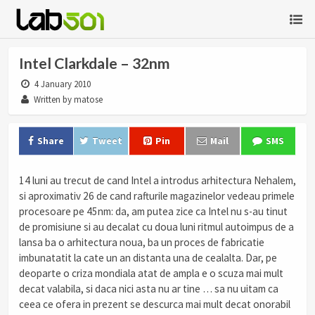
Intel Clarkdale – 32nm
4 January 2010
Written by matose
Share
Tweet
Pin
Mail
SMS
14 luni au trecut de cand Intel a introdus arhitectura Nehalem,
si aproximativ 26 de cand rafturile magazinelor vedeau primele
procesoare pe 45nm: da, am putea zice ca Intel nu s-au tinut
de promisiune si au decalat cu doua luni ritmul autoimpus de a
lansa ba o arhitectura noua, ba un proces de fabricatie
imbunatatit la cate un an distanta una de cealalta. Dar, pe
deoparte o criza mondiala atat de ampla e o scuza mai mult
decat valabila, si daca nici asta nu ar tine … sa nu uitam ca
ceea ce ofera in prezent se descurca mai mult decat onorabil