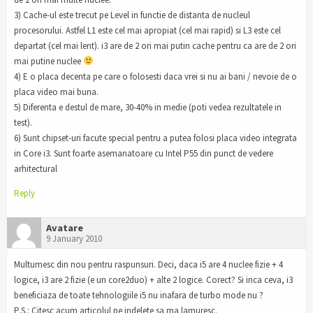
3) Cache-ul este trecut pe Level in functie de distanta de nucleul
procesorului. Astfel L1 este cel mai apropiat (cel mai rapid) si L3 este cel
departat (cel mai lent). i3 are de 2 ori mai putin cache pentru ca are de 2 ori
mai putine nuclee
4) E o placa decenta pe care o folosesti daca vrei si nu ai bani / nevoie de o
placa video mai buna.
5) Diferenta e destul de mare, 30-40% in medie (poti vedea rezultatele in
test).
6) Sunt chipset-uri facute special pentru a putea folosi placa video integrata
in Core i3. Sunt foarte asemanatoare cu Intel P55 din punct de vedere
arhitectural
Reply
Avatare
9 January 2010
Multumesc din nou pentru raspunsuri. Deci, daca i5 are 4 nuclee fizie + 4
logice, i3 are 2 fizie (e un core2duo) + alte 2 logice. Corect? Si inca ceva, i3
beneficiaza de toate tehnologiile i5 nu inafara de turbo mode nu ?
P.S.: Citesc acum articolul pe indelete sa ma lamuresc.