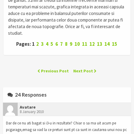
de gandit: 32nm ar trebui sa insemne frecvente mai mari si
temperaturi mai scazute, grafica integrata in aceeasi capsula
aduce cu ea probleme in balansul puterilor consumate si
disipate, iar performanta celor doua componente ar putea fi
afectata de noua topografie. Orice ar fi, va fi interesant de
studiat.
Pages: 1
2
3
4
5
6
7
8
9
10
11
12
13
14
15
Previous Post
Next Post
24 Responses
Avatare
8 January 2010
Dar de ce nu ati bagat si i3-u in rezultate? Chiar o sa ma uit acum pe
pcgarage,emag sa vad la ce preturi sunt pt ca sunt in cautarea unui nou pc