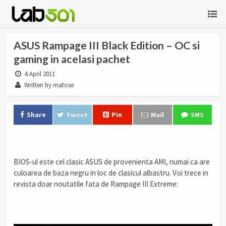
ASUS Rampage III Black Edition – OC si
gaming in acelasi pachet
4 April 2011
Written by matose
Share
Tweet
Pin
Mail
SMS
.
BIOS-ul este cel clasic ASUS de provenienta AMI, numai ca are
culoarea de baza negru in loc de clasicul albastru. Voi trece in
revista doar noutatile fata de Rampage III Extreme:
.