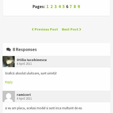
Pages:
1
2
3
4
5
6
7
8
9
Previous Post
Next Post
8 Responses
Otilia Iacobinescu
4 April 2011
Grafică absolut uluitoare, sunt uimită!
Reply
ramicori
4 April 2011
si eu am placa, acelasi model si sunt inca multunit de ea.