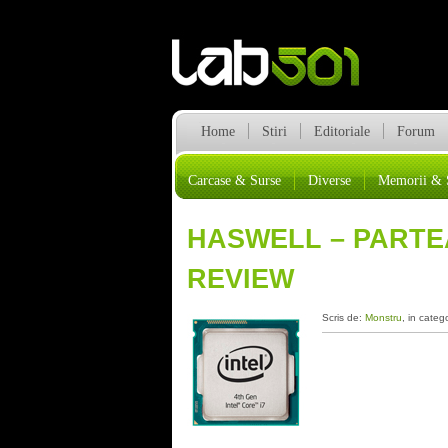
Home
Stiri
Editoriale
Forum
Carcase & Surse
Diverse
Memorii & 
HASWELL – PARTEA 
REVIEW
Scris de:
Monstru
, in categ