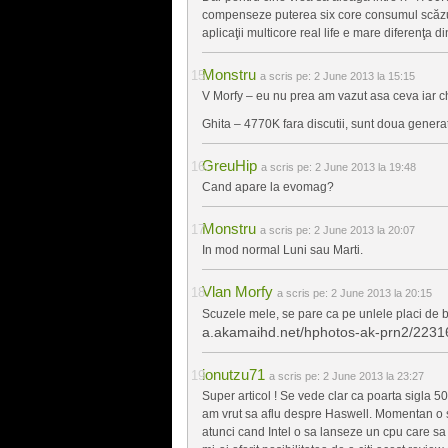
compenseze puterea six core consumul scăzut 
aplicaţii multicore real life e mare diferenţa d
Monstru
a scris pe:
2 June 2013 la 15:15
V Morfy – eu nu prea am vazut asa ceva iar ch
Ghita – 4770K fara discutii, sunt doua generat
GreuHip
a scris pe:
2 June 2013 la 19:48
Cand apare la evomag?
Monstru
a scris pe:
2 June 2013 la 20:07
In mod normal Luni sau Marti.
Vlan Morfy
a scris pe:
2 June 2013 la 20:15
Scuzele mele, se pare ca pe unlele placi de b
a.akamaihd.net/hphotos-ak-prn2/22
ionutzu71
a scris pe:
2 June 2013 la 23:27
Super articol ! Se vede clar ca poarta sigla 501
am vrut sa aflu despre Haswell. Momentan o s
atunci cand Intel o sa lanseze un cpu care sa