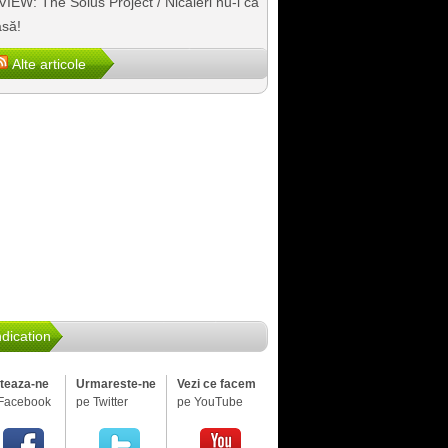
IEW: The Solus Project / Nicăieri nu-i ca
să!
Alte articole
dication
iteaza-ne
Urmareste-ne
Vezi ce facem
Facebook
pe Twitter
pe YouTube