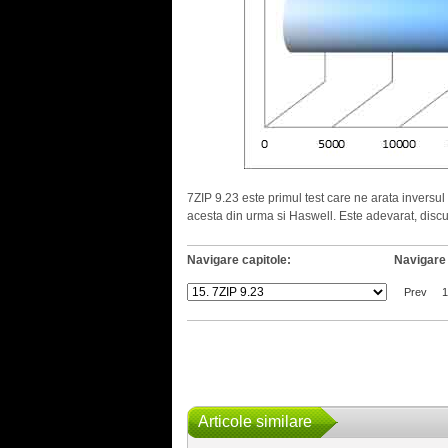
7ZIP 9.23 este primul test care ne arata inversul
acesta din urma si Haswell. Este adevarat, dis
Navigare capitole:
Navigare 
Prev
1
Articole similare