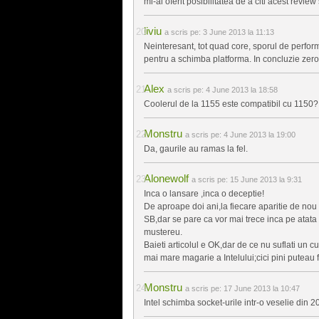
mi-ai oferit posibilitatea de a citi acest revi
liviu
a scris pe:
3 June 2013 la 11:13
Neinteresant, tot quad core, sporul de perfor
pentru a schimba platforma. In concluzie zero
Alex
a scris pe:
4 June 2013 la 18:58
Coolerul de la 1155 este compatibil cu 1150?
Monstru
a scris pe:
4 June 2013 la 19:00
Da, gaurile au ramas la fel.
Alonewolf
a scris pe:
15 June 2013 la 9:31
Inca o lansare ,inca o deceptie!
De aproape doi ani,la fiecare aparitie de no
SB,dar se pare ca vor mai trece inca pe atata t
mustereu.
Baieti articolul e OK,dar de ce nu suflati un
mai mare magarie a Intelului;cici pini puteau fi 
Monstru
a scris pe:
17 June 2013 la 10:47
Intel schimba socket-urile intr-o veselie din