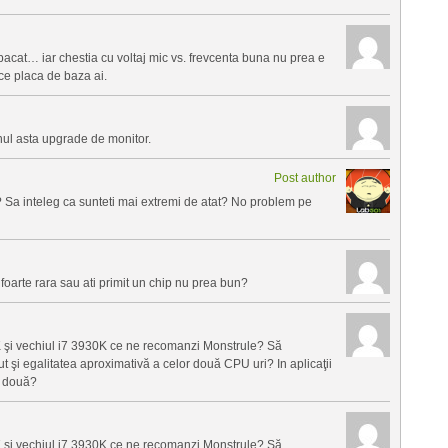
acat… iar chestia cu voltaj mic vs. frevcenta buna nu prea e
 ce placa de baza ai.
ul asta upgrade de monitor.
Post author
 Sa inteleg ca sunteti mai extremi de atat? No problem pe
 foarte rara sau ati primit un chip nu prea bun?
K şi vechiul i7 3930K ce ne recomanzi Monstrule? Să
şi egalitatea aproximativă a celor două CPU uri? In aplicaţii
e două?
K şi vechiul i7 3930K ce ne recomanzi Monstrule? Să