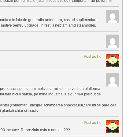
ew si scuze pentru micile (asa le socotesc eu) “tamponari” de pe forum!
manta mic fata de generatia anterioara, costuri suplimentare
 motive pentru upgrade. In rest, asteptam amd steamroller.
Post author
u processor sper sa am motive sa-mi schimb vechea platforma
ot fara nici o sansa, pe mine industria IT sigur m-a pierdut de
 cuvintel (comentariu)despre schimbarea shocketului,care mi se pare cea
plantati chiar si inactiv.
Post author
 2008 incoace. Reprezinta asta o noutate???