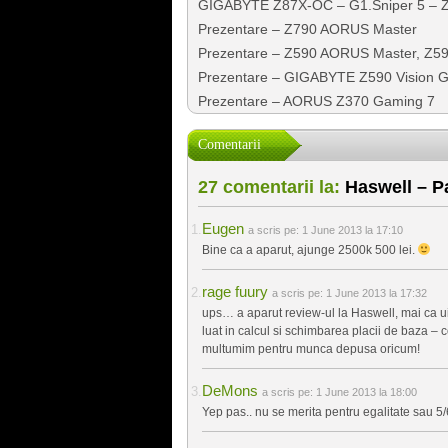
GIGABYTE Z87X-OC – G1.Sniper 5 – 
Prezentare – Z790 AORUS Master
Prezentare – Z590 AORUS Master, Z59
Prezentare – GIGABYTE Z590 Vision 
Prezentare – AORUS Z370 Gaming 7
Comentarii
27 comentarii la:
Haswell – Pa
Eugen
a scris pe:
1 June 2013 la 17:10
Bine ca a aparut, ajunge 2500k 500 lei.
rage fuury
a scris pe:
1 June 2013 la 17:32
ups… a aparut review-ul la Haswell, mai ca u
luat in calcul si schimbarea placii de baza – c
multumim pentru munca depusa oricum!
DeMons
a scris pe:
1 June 2013 la 18:00
Yep pas.. nu se merita pentru egalitate sau 5/6