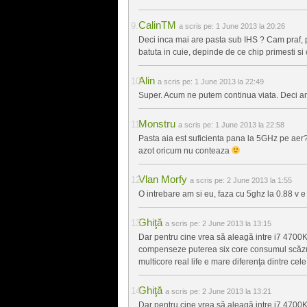
CalinTM
a scris pe:
1 June 2013 la 20:26
Deci inca mai are pasta sub IHS ? Cam praf, p
batuta in cuie, depinde de ce chip primesti si
Alin
a scris pe:
1 June 2013 la 22:49
Super. Acum ne putem continua viata. Deci an
Monstru
a scris pe:
1 June 2013 la 22:58
Pasta aia est suficienta pana la 5GHz pe aer?
azot oricum nu conteaza
Vlan Morfy
a scris pe:
2 June 2013 la 1:55
O intrebare am si eu, faza cu 5ghz la 0.88 v e
Ghiţă
a scris pe:
2 June 2013 la 13:15
Dar pentru cine vrea să aleagă intre i7 4700
compenseze puterea six core consumul scăzut 
multicore real life e mare diferenţa dintre cel
Ghiţă
a scris pe:
2 June 2013 la 13:21
Dar pentru cine vrea să aleagă intre i7 4700