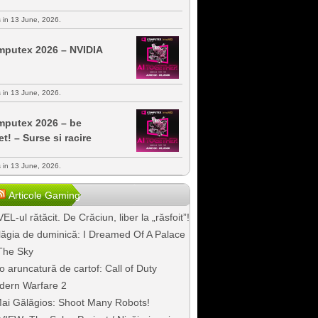
s in 13 June, 2026.
putex 2026 – NVIDIA
s in 13 June, 2026.
putex 2026 – be
et! – Surse si racire
s in 13 June, 2026.
Articole Gaming
EL-ul rătăcit. De Crăciun, liber la „răsfoit”!
ăgia de duminică: I Dreamed Of A Palace
The Sky
o aruncatură de cartof: Call of Duty
dern Warfare 2
ai Gălăgios: Shoot Many Robots!