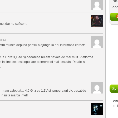
REV
aca
e, dar nu suficent.
18:13
tru munca depusa pentru a ajunge la noi informatia corecta
s de la Core2Quad :)) deoarece nu am nevoie de mai mult. Platforma
 in timp ce desktopul are o cerere tot mai scazuta. De aici si
.
Syn
e m-am asteptat… 4.6 Ghz cu 1.1V si temperaturi ok, pacat de
insulta marca intel!
Viz
pe 