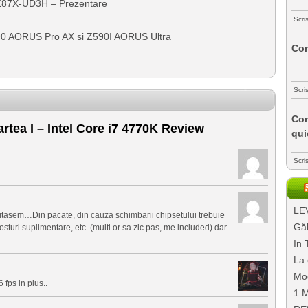
Z87X-UD3H – Prezentare
Scri
0 AORUS Pro AX si Z590I AORUS Ultra
Com
G
Scri
Com
rtea I – Intel Core i7 4770K Review
qui
Scri
LEV
itasem…Din pacate, din cauza schimbarii chipsetului trebuie
Găl
osturi suplimentare, etc. (multi or sa zic pas, me included) dar
In 
La 
Mo
 fps in plus..
1 M