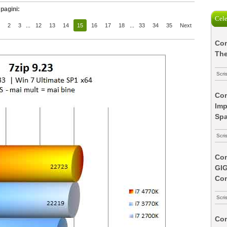
pagini:
Cele
2
3
...
12
13
14
15
16
17
18
...
33
34
35
Next
Com
The
Scri
Com
Imp
Spa
Scri
Com
GI
Co
Scri
Com