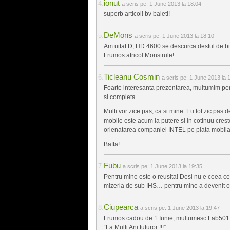
ionut
a scris pe:
1 June 2013 la 18:04
superb articol! bv baieti!
DeMons
a scris pe:
1 June 2013 la 18:10
Am uitat:D, HD 4600 se descurca destul de bin
Frumos atricol Monstrule!
Ticleanu Cosmin
a scris pe:
1 June 2013 la 
Foarte interesanta prezentarea, multumim pen
si completa.
Multi vor zice pas, ca si mine. Eu tot zic pa
mobile este acum la putere si in cotinuu creste
orienatarea companiei INTEL pe piata mobila
Bafta!
Fubu
a scris pe:
1 June 2013 la 19:35
Pentru mine este o reusita! Desi nu e ceea c
mizeria de sub IHS… pentru mine a devenit o 
Ciupearca
a scris pe:
1 June 2013 la 19:47
Frumos cadou de 1 Iunie, multumesc Lab501
“La Multi Ani tuturor !!!”