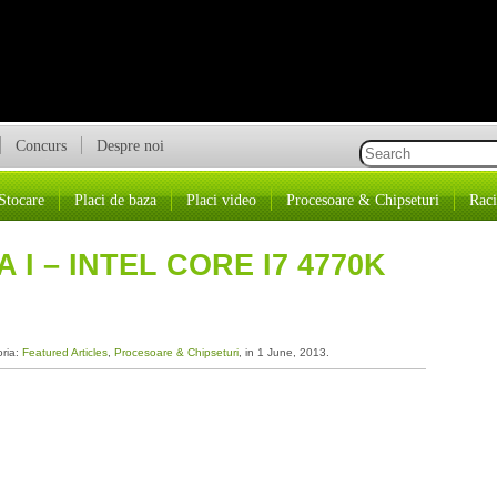
Concurs
Despre noi
Stocare
Placi de baza
Placi video
Procesoare & Chipseturi
Raci
I – INTEL CORE I7 4770K
oria:
Featured Articles
,
Procesoare & Chipseturi
, in 1 June, 2013.