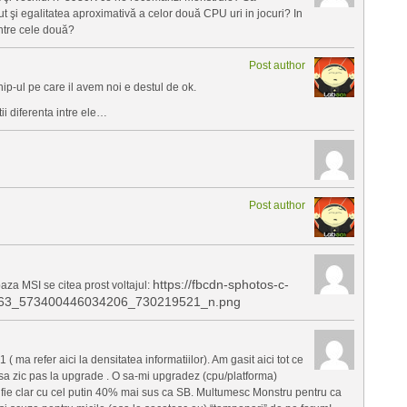
şi egalitatea aproximativă a celor două CPU uri in jocuri? In
intre cele două?
Post author
ip-ul pe care il avem noi e destul de ok.
ii diferenta intre ele…
Post author
https://fbcdn-sphotos-c-
aza MSI se citea prost voltajul:
3163_573400446034206_730219521_n.png
 ( ma refer aici la densitatea informatiilor). Am gasit aici tot ce
a zic pas la upgrade . O sa-mi upgradez (cpu/platforma)
 fie clar cu cel putin 40% mai sus ca SB. Multumesc Monstru pentru ca