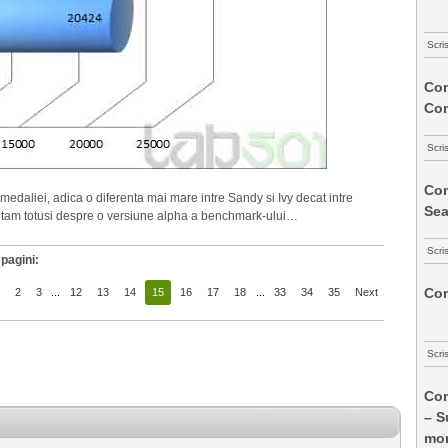
Scri
Com
Co
Scri
Com
 medaliei, adica o diferenta mai mare intre Sandy si Ivy decat intre
Sea
cutam totusi despre o versiune alpha a benchmark-ului…
Scri
pagini:
Com
2
3
...
12
13
14
15
16
17
18
...
33
34
35
Next
Scri
Com
– S
mon