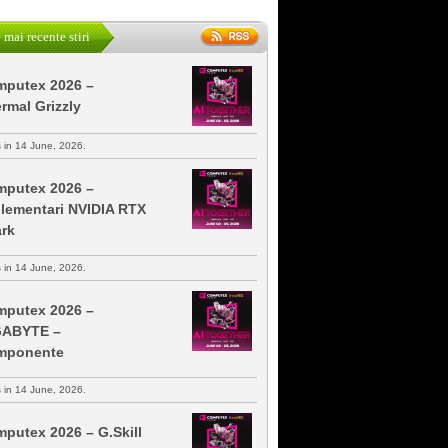
 mai recente stiri
putex 2026 –
rmal Grizzly
s in 14 June, 2026.
putex 2026 –
lementari NVIDIA RTX
rk
s in 14 June, 2026.
putex 2026 –
GABYTE –
mponente
s in 14 June, 2026.
putex 2026 – G.Skill