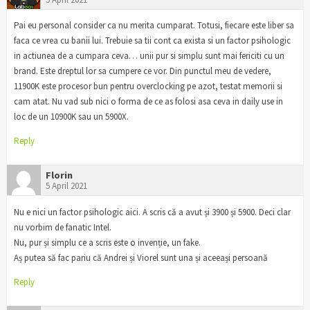
Pai eu personal consider ca nu merita cumparat. Totusi, fiecare este liber sa
faca ce vrea cu banii lui. Trebuie sa tii cont ca exista si un factor psihologic
in actiunea de a cumpara ceva… unii pur si simplu sunt mai fericiti cu un
brand. Este dreptul lor sa cumpere ce vor. Din punctul meu de vedere,
11900K este procesor bun pentru overclocking pe azot, testat memorii si
cam atat. Nu vad sub nici o forma de ce as folosi asa ceva in daily use in
loc de un 10900K sau un 5900X.
Reply
Florin
5 April 2021
Nu e nici un factor psihologic aici. A scris că a avut și 3900 și 5900. Deci clar
nu vorbim de fanatic Intel.
Nu, pur și simplu ce a scris este o invenție, un fake.
Aș putea să fac pariu că Andrei și Viorel sunt una și aceeași persoană
Reply