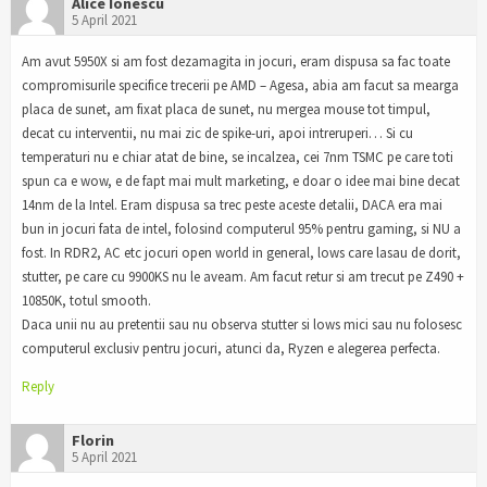
Alice Ionescu
5 April 2021
Am avut 5950X si am fost dezamagita in jocuri, eram dispusa sa fac toate
compromisurile specifice trecerii pe AMD – Agesa, abia am facut sa mearga
placa de sunet, am fixat placa de sunet, nu mergea mouse tot timpul,
decat cu interventii, nu mai zic de spike-uri, apoi intreruperi… Si cu
temperaturi nu e chiar atat de bine, se incalzea, cei 7nm TSMC pe care toti
spun ca e wow, e de fapt mai mult marketing, e doar o idee mai bine decat
14nm de la Intel. Eram dispusa sa trec peste aceste detalii, DACA era mai
bun in jocuri fata de intel, folosind computerul 95% pentru gaming, si NU a
fost. In RDR2, AC etc jocuri open world in general, lows care lasau de dorit,
stutter, pe care cu 9900KS nu le aveam. Am facut retur si am trecut pe Z490 +
10850K, totul smooth.
Daca unii nu au pretentii sau nu observa stutter si lows mici sau nu folosesc
computerul exclusiv pentru jocuri, atunci da, Ryzen e alegerea perfecta.
Reply
Florin
5 April 2021