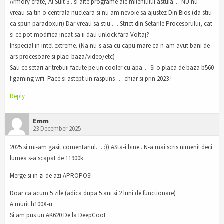
Armory crate, Al Suit 3.. si alte programe ale mileniului astuia… NU nu
vreau sa tin o centrala nucleara si nu am nevoie sa ajustez Din Bios (da stiu
ca spun paradoxuri) Dar vreau sa stiu … Strict din Setarile Procesorului, cat
si ce pot modifica incat sa ii dau unlock fara Voltaj?
Inspecial in intel extreme. (Na nu-s asa cu capu mare ca n-am avut bani de
ars procesoare si placi baza/video/etc)
Sau ce setari ar trebuii facute pe un cooler cu apa… Si o placa de baza b560
f gaming wifi. Pace si astept un raspuns … chiar si prin 2023 !
Reply
Emm
23 December 2025
2025 si mi-am gasit comentariul… :)) ASta-i bine.. N-a mai scris nimeni! deci
lumea s-a scapat de 11900k
Merge si in zi de azi APROPOS!
Doar ca acum 5 zile (adica dupa 5 ani si 2 luni de functionare)
A murit h100X-u
Si am pus un AK620 De la DeepCooL