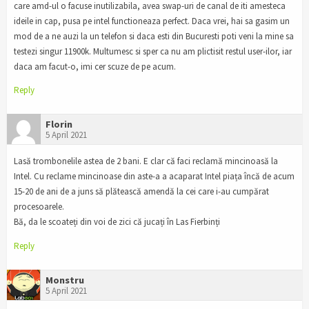
care amd-ul o facuse inutilizabila, avea swap-uri de canal de iti amesteca
ideile in cap, pusa pe intel functioneaza perfect. Daca vrei, hai sa gasim un
mod de a ne auzi la un telefon si daca esti din Bucuresti poti veni la mine sa
testezi singur 11900k. Multumesc si sper ca nu am plictisit restul user-ilor, iar
daca am facut-o, imi cer scuze de pe acum.
Reply
Florin
5 April 2021
Lasă trombonelile astea de 2 bani. E clar că faci reclamă mincinoasă la
Intel. Cu reclame mincinoase din aste-a a acaparat Intel piața încă de acum
15-20 de ani de a juns să plătească amendă la cei care i-au cumpărat
procesoarele.
Bă, da le scoateți din voi de zici că jucați în Las Fierbinți
Reply
Monstru
5 April 2021