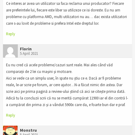
Ce interes ar avea un utilizator sa faca reclama unui producator? Fiecare
are preferintele lui, fiecare este liber sa utilizeze ce isi doreste. Eu nu am
probleme cu platforma AMD, multi utilizatori nu au… dac exista utilizatori
care s-au lovit de probleme si prefera Intel este dreptul lor.
Reply
Florin
5 April 2021
Eu nu cred că acele probleme/cazuri sunt reale. Mai ales când văd
comparații de 2 lei cu mașini și motoare.
Aici se vede ca un simplu user, în spate nu știu ce e. Dacă ar fi probleme
reale, le-ar scrie pe forum, ar cere ajutor…N-a făcut nimic din astea. Dar
scrie aici pe prima pagină a review-ului știind că aici se citește prima dată.
Adică tu la concluzii scrii că nu se merită cumpărat 11900 iar el din contră l-
a cumpărat din prima zi și a vândut 5900x care da, e foarte bun dar e praf.
Reply
Monstru
5 April 2021