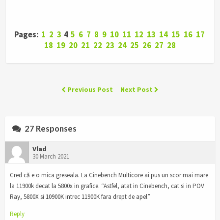
Pages:
1
2
3
4
5
6
7
8
9
10
11
12
13
14
15
16
17
18
19
20
21
22
23
24
25
26
27
28
Previous Post
Next Post
27 Responses
Vlad
30 March 2021
Cred că e o mica greseala. La Cinebench Multicore ai pus un scor mai mare
la 11900k decat la 5800x in grafice. “Astfel, atat in Cinebench, cat si in POV
Ray, 5800X si 10900K intrec 11900K fara drept de apel”
Reply