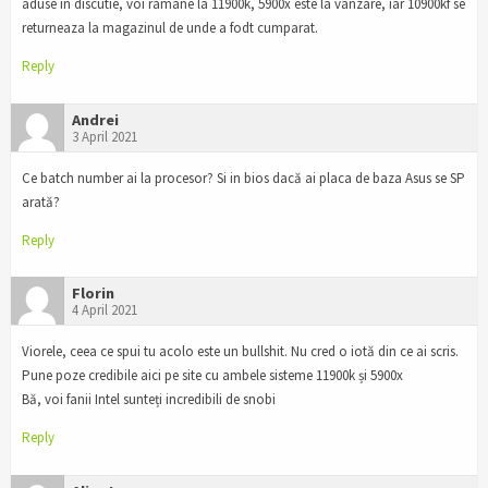
aduse in discutie, voi ramane la 11900k, 5900x este la vanzare, iar 10900kf se
returneaza la magazinul de unde a fodt cumparat.
Reply
Andrei
3 April 2021
Ce batch number ai la procesor? Si in bios dacă ai placa de baza Asus se SP
arată?
Reply
Florin
4 April 2021
Viorele, ceea ce spui tu acolo este un bullshit. Nu cred o iotă din ce ai scris.
Pune poze credibile aici pe site cu ambele sisteme 11900k și 5900x
Bă, voi fanii Intel sunteți incredibili de snobi
Reply