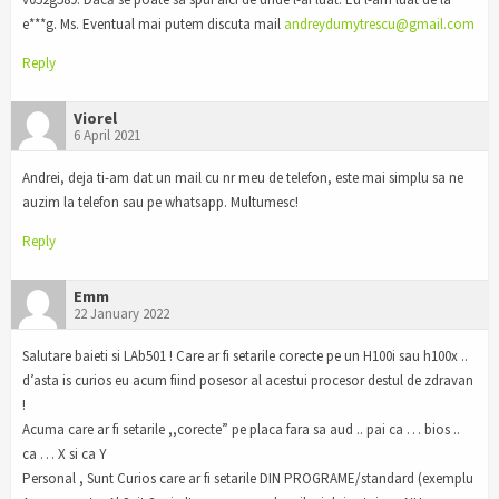
e***g. Ms. Eventual mai putem discuta mail
andreydumytrescu@gmail.com
Reply
Viorel
6 April 2021
Andrei, deja ti-am dat un mail cu nr meu de telefon, este mai simplu sa ne
auzim la telefon sau pe whatsapp. Multumesc!
Reply
Emm
22 January 2022
Salutare baieti si LAb501 ! Care ar fi setarile corecte pe un H100i sau h100x ..
d’asta is curios eu acum fiind posesor al acestui procesor destul de zdravan
!
Acuma care ar fi setarile ,,corecte” pe placa fara sa aud .. pai ca … bios ..
ca … X si ca Y
Personal , Sunt Curios care ar fi setarile DIN PROGRAME/standard (exemplu