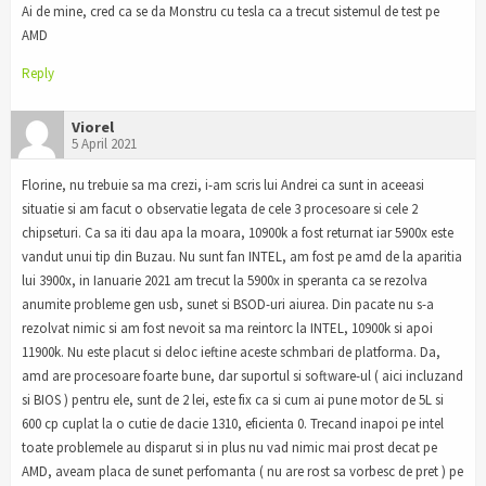
Ai de mine, cred ca se da Monstru cu tesla ca a trecut sistemul de test pe
AMD
Reply
Viorel
5 April 2021
Florine, nu trebuie sa ma crezi, i-am scris lui Andrei ca sunt in aceeasi
situatie si am facut o observatie legata de cele 3 procesoare si cele 2
chipseturi. Ca sa iti dau apa la moara, 10900k a fost returnat iar 5900x este
vandut unui tip din Buzau. Nu sunt fan INTEL, am fost pe amd de la aparitia
lui 3900x, in Ianuarie 2021 am trecut la 5900x in speranta ca se rezolva
anumite probleme gen usb, sunet si BSOD-uri aiurea. Din pacate nu s-a
rezolvat nimic si am fost nevoit sa ma reintorc la INTEL, 10900k si apoi
11900k. Nu este placut si deloc ieftine aceste schmbari de platforma. Da,
amd are procesoare foarte bune, dar suportul si software-ul ( aici incluzand
si BIOS ) pentru ele, sunt de 2 lei, este fix ca si cum ai pune motor de 5L si
600 cp cuplat la o cutie de dacie 1310, eficienta 0. Trecand inapoi pe intel
toate problemele au disparut si in plus nu vad nimic mai prost decat pe
AMD, aveam placa de sunet perfomanta ( nu are rost sa vorbesc de pret ) pe