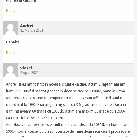
drumul la calorifer
Reply
Andrei
31 March 2021
Hahaha
Reply
Viorel
2 April 2021
Andrei, si eu am fost fix in aceeasi situatie ca tine, acum 3 saptamani am
luat un 10900kf si ma tot gandeam daca sa trec pe 11900k, pana la urma
am trecut si pot spune ca temperaturile in idle si/sau office + net sunt mai
mici decat la 10900k iar in gaming sunt cu 3-5 grade mai ridicate. Daca in
gaming aveam 60 grade cu 10900k, acum am maxim 65 grade cu 11900k,
ca racire folosesc un NZXT X73 360.
Am observat ca low fps este mult mai ridicat decat la 10900k si chiar decat
5900x, toate aceste lucruri sunt testate de mine detin inca cele 3 procesoare