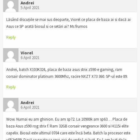
Andrei
5 April 2021
Lăsând discuțiile se mai sus deoparte, Viorel ce placa de baza ai si dacă ai
Asus ce SP arată biosul si ce setări ai? Ms frumos
Reply
Viorel
6 April 2021
Andrei, batch X103K324, placa de baza asus strix z590-e gaming, ram
corsair dominator platinum 3600Mhz, racire NXZT X73 360. SP-ul este 89.
Reply
Andrei
6 April 2021
Wow. Numai eu am ghinion. Eu am sp72. La 10900k am sp63… Placa de
baza Asus z590 rog strix f. Ram 32GB corsair vengeance 3600 si H115i elite
capelix. Biosul este ultimul 0704 care este încă beta. Batch la procesor este
v052g589. Dacă se poate sa spui aici de unde l-ai luat. Eu l-am luat de la