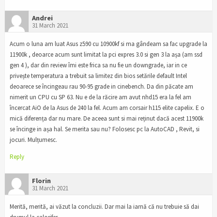
Andrei
31 March 2021
Acum o luna am luat Asus z590 cu 10900kf si ma gândeam sa fac upgrade la
11900k , deoarce acum sunt limitat la pci expres 3.0 si gen 3 la așa (am ssd
gen 4 ), dar din review îmi este frica sa nu fie un downgrade, iar in ce
privește temperatura a trebuit sa limitez din bios setările default Intel
deoarece se încingeau rau 90-95 grade in cinebench. Da din păcate am
nimerit un CPU cu SP 63. Nu e de la răcire am avut nhd15 era la fel am
încercat AiO de la Asus de 240 la fel. Acum am corsair h115 elite capelix. E o
mică diferența dar nu mare. De aceea sunt si mai reținut dacă acest 11900k
se încinge in așa hal. Se merita sau nu? Folosesc pc la AutoCAD , Revit, si
jocuri. Mulțumesc.
Reply
Florin
31 March 2021
Merită, merită, ai văzut la concluzii. Dar mai la iarnă că nu trebuie să dai