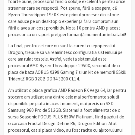
foarte bune, procesorul fiind o soluție excelentă pentru orice
streamer care se respectă. Pot spune, fără a exagera, că
Ryzen Threadripper 1950X este primul procesor din istorie
care aduce pe un desktop o experiență fără compromisuri
fără a avea un cost prohibitiv. Nota 10 pentru AMD și acest
procesor cu un raport preț/performanță momentan imbatabil!
La final, pentru cei care nu sunt la curent cu epopeea lui
Drogon, trebuie sa va reamintesc configuratia sistemului pe
care am rulat testele. Astfel, vedeta sistemului este
procesorul AMD Ryzen Threadripper 1950X, secondat de o
placa de baza AORUS X399 Gaming 7 si un kit de memorii GSkill
TridentZ RGB 32GB DDR4 3200 CL14.
Am utilizat o placa grafica AMD Radeon RX Vega 64, iar pentru
stocare am utilizat una dintre cele mai performante solutii
disponibile pe piata in acest moment, mai precis un SSD
Samsung 960 Pro de 512GB. Sistemul a fost alimentat de o
sursa Seasonic FOCUS PLUS 850W Platinum, fiind gazduit de
o carcasa Fractal Design Define R6, Drogon Edition. Atat
procesorul, cat si placa video, au fost racite cu ajutorul unui