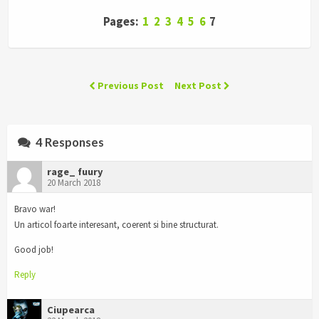
Pages:
1
2
3
4
5
6
7
Previous Post
Next Post
4 Responses
rage_ fuury
20 March 2018
Bravo war!
Un articol foarte interesant, coerent si bine structurat.
Good job!
Reply
Ciupearca