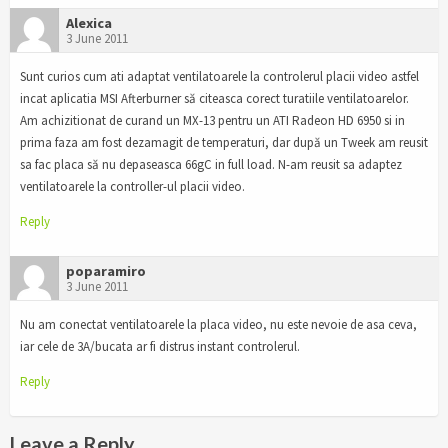
Alexica
3 June 2011
Sunt curios cum ati adaptat ventilatoarele la controlerul placii video astfel
incat aplicatia MSI Afterburner să citeasca corect turatiile ventilatoarelor.
Am achizitionat de curand un MX-13 pentru un ATI Radeon HD 6950 si in
prima faza am fost dezamagit de temperaturi, dar după un Tweek am reusit
sa fac placa să nu depaseasca 66gC in full load. N-am reusit sa adaptez
ventilatoarele la controller-ul placii video.
Reply
poparamiro
3 June 2011
Nu am conectat ventilatoarele la placa video, nu este nevoie de asa ceva,
iar cele de 3A/bucata ar fi distrus instant controlerul.
Reply
Leave a Reply