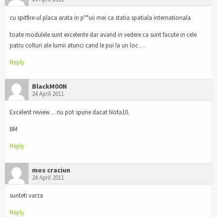
cu spitfire-ul placa arata in p**uii mei ca statia spatiala internationala
toate modulele sunt excelente dar avand in vedere ca sunt facute in cele
patru colturi ale lumii atunci cand le pui la un loc …
Reply
BlackM00N
24 April 2011
Excelent review… nu pot spune dacat Nota10.
BM
Reply
mos craciun
24 April 2011
sunteti varza
Reply