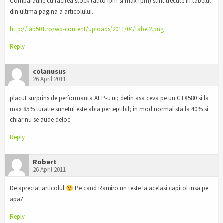
Comparatiile cu racirea stock (auto rpm si max rpm) sunt trecute in tabelul
din ultima pagina a articolului.
http://lab501.ro/wp-content/uploads/2011/04/tabel2.png
Reply
colanusus
26 April 2011
placut surprins de performanta AEP-ului; detin asa ceva pe un GTX580 si la
max 85% turatie sunetul este abia perceptibil; in mod normal sta la 40% si
chiar nu se aude deloc
Reply
Robert
26 April 2011
De apreciat articolul
Pe cand Ramiro un teste la acelasi capitol insa pe
apa?
Reply