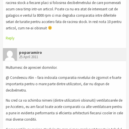
racirea stock a fiecarei placi si folosirea decibelmetrului de care pomeneati
acum ceva timp intr-un articol. Poate ca nu era atat de interesant cat de
galagios e ventul la 8000 rpm ci mai degraba comparatia intre diferitele
setari de turatie pentru accelero fata de racirea stock. In rest nota 10 pentru
articol, cum ne-ai obisnuit
Reply
poparamiro
25 April 2011
Multumesc de aprecieri domnilor.
@ Condeescu Alin – fara indoiala comparatia nivelului de zgomot e foarte
importanta pentru o mare parte dintre utilizatori, dar nu dispun de
decibelmetru.
Nu cred ca va schimba nimeni (dintre utilizatorii obisnuiti) ventilatoarele de
pe Accelero, eu am facut toate acele comparatii cu alte ventilatoare pentru
a pune in evidenta performanta si eficienta arhitecturii fiecarui cooler in cele
mai diverse conditii.