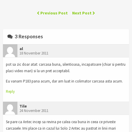
Previous Post
Next Post
3 Responses
al
18 November 2011
pot sa zic doar atat: carcasa buna, silentioasa, incapatoare (chiar si pentru
placi video mari) si la un pret acceptabil.
Eu vanam P183 pana acum, dar am luat in colimator carcasa asta acum.
Reply
Tile
24 November 2011
Se pare ca Antec incep sa revina pe calea cea buna in ceea ce priveste
carcasele. Imi place ca in cazul lui Solo 2 Antec au pastrat in linii mari