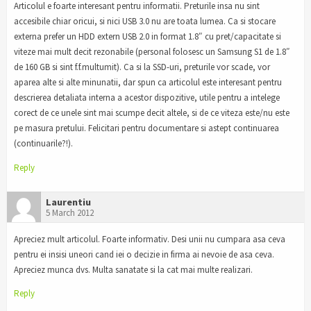
Articolul e foarte interesant pentru informatii. Preturile insa nu sint
accesibile chiar oricui, si nici USB 3.0 nu are toata lumea. Ca si stocare
externa prefer un HDD extern USB 2.0 in format 1.8″ cu pret/capacitate si
viteze mai mult decit rezonabile (personal folosesc un Samsung S1 de 1.8″
de 160 GB si sint f.f.multumit). Ca si la SSD-uri, preturile vor scade, vor
aparea alte si alte minunatii, dar spun ca articolul este interesant pentru
descrierea detaliata interna a acestor dispozitive, utile pentru a intelege
corect de ce unele sint mai scumpe decit altele, si de ce viteza este/nu este
pe masura pretului. Felicitari pentru documentare si astept continuarea
(continuarile?!).
Reply
Laurentiu
5 March 2012
Apreciez mult articolul. Foarte informativ. Desi unii nu cumpara asa ceva
pentru ei insisi uneori cand iei o decizie in firma ai nevoie de asa ceva.
Apreciez munca dvs. Multa sanatate si la cat mai multe realizari.
Reply