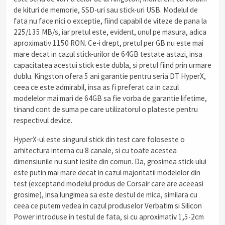
de kituri de memorie, SSD-uri sau stick-uri USB. Modelul de
fata nu face nici o exceptie, fiind capabil de viteze de pana la
225/135 MB/s, iar pretul este, evident, unul pe masura, adica
aproximativ 1150 RON. Ce-i drept, pretul per GB nu este mai
mare decat in cazul stick-urilor de 64GB testate astazi, insa
capacitatea acestui stick este dubla, si pretul fiind prin urmare
dublu. Kingston ofera 5 ani garantie pentru seria DT HyperX,
ceea ce este admirabil, insa as fi preferat ca in cazul
modelelor mai mari de 64GB sa fie vorba de garantie lifetime,
tinand cont de suma pe care utilizatorul o plateste pentru
respectivul device.
HyperX-ul este singurul stick din test care foloseste o
arhitectura interna cu 8 canale, si cu toate acestea
dimensiunile nu sunt iesite din comun. Da, grosimea stick-ului
este putin mai mare decat in cazul majoritatii modelelor din
test (exceptand modelul produs de Corsair care are aceeasi
grosime), insa lungimea sa este destul de mica, similara cu
ceea ce putem vedea in cazul produselor Verbatim si Silicon
Power introduse in testul de fata, si cu aproximativ 1,5-2cm