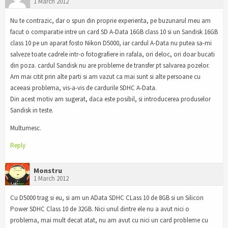
1 March 2012
Nu te contrazic, dar o spun din proprie experienta, pe buzunarul meu am
facut o comparatie intre un card SD A-Data 16GB class 10 si un Sandisk 16GB
class 10 pe un aparat fosto Nikon D5000, iar cardul A-Data nu putea sa-mi
salveze toate cadrele intr-o fotografiere in rafala, ori deloc, ori doar bucati
din poza. cardul Sandisk nu are probleme de transfer pt salvarea pozelor.
Am mai citit prin alte parti si am vazut ca mai sunt si alte persoane cu
aceeasi problema, vis-a-vis de cardurile SDHC A-Data.
Din acest motiv am sugerat, daca este posibil, si introducerea produselor
Sandisk in teste.
Multumesc.
Reply
Monstru
1 March 2012
Cu D5000 trag si eu, si am un AData SDHC CLass 10 de 8GB si un Silicon
Power SDHC Class 10 de 32GB. Nici unul dintre ele nu a avut nici o
problema, mai mult decat atat, nu am avut cu nici un card probleme cu