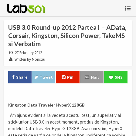
USB 3.0 Round-up 2012 Partea I – AData,
Corsair, Kingston, Silicon Power, TakeMS
si Verbatim
27 February 2012
Written by Monstru
Share
Tweet
Pin
Mail
SMS
.
Kingston Data Traveler HyperX 128GB
.
Am ajuns evident si la vedeta acestui test, un superlativ al
stick-urilor USB 3.0 in acest moment, produs de Kingston,
modelul Data Traveler HyperX 128GB. Asa cum stim, HyperX
este seria de varf a celor de la Kingston, indiferent ca vorbim