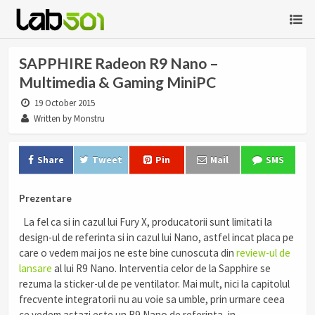
SAPPHIRE Radeon R9 Nano –
Multimedia & Gaming MiniPC
19 October 2015
Written by Monstru
Share
Tweet
Pin
Mail
SMS
Prezentare
La fel ca si in cazul lui Fury X, producatorii sunt limitati la
design-ul de referinta si in cazul lui Nano, astfel incat placa pe
care o vedem mai jos ne este bine cunoscuta din
review-ul de
lansare
al lui R9 Nano. Interventia celor de la Sapphire se
rezuma la sticker-ul de pe ventilator. Mai mult, nici la capitolul
frecvente integratorii nu au voie sa umble, prin urmare ceea
ce vedem astazi este un R9 Nano de referinta, in