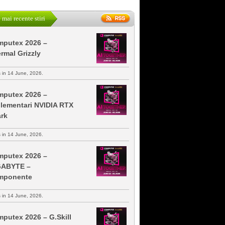
 mai recente stiri
putex 2026 –
rmal Grizzly
s in 14 June, 2026.
putex 2026 –
lementari NVIDIA RTX
rk
s in 14 June, 2026.
putex 2026 –
GABYTE –
mponente
s in 14 June, 2026.
putex 2026 – G.Skill