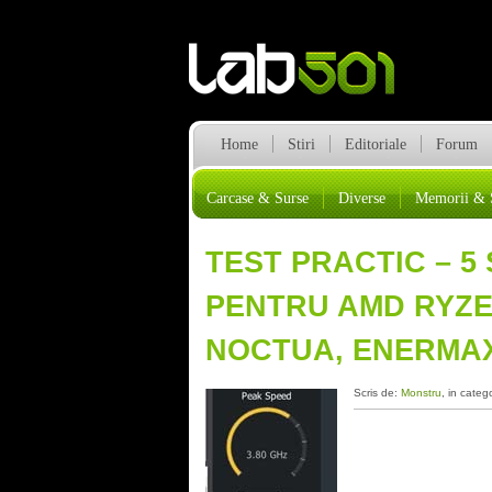
Home
Stiri
Editoriale
Forum
Carcase & Surse
Diverse
Memorii & 
TEST PRACTIC – 5
PENTRU AMD RYZE
NOCTUA, ENERMAX
Scris de:
Monstru
, in categ