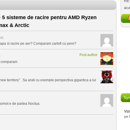
REV
aca
– 5 sisteme de racire pentru AMD Ryzen
max & Arctic
:45
u apa si racire pe aer? Comparam cartofi cu pere?
Post author
0
le comparam
“new territory” . Sa arati cu exemple perspectiva gigantica a lui
Syn
gomot e de partea Noctua.
Viz
pe 