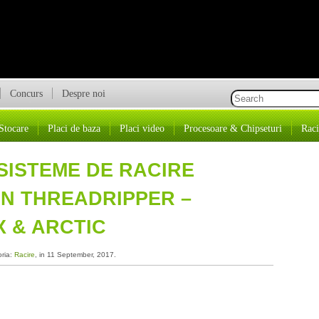
Concurs
Despre noi
Stocare
Placi de baza
Placi video
Procesoare & Chipseturi
Raci
 SISTEME DE RACIRE
N THREADRIPPER –
 & ARCTIC
oria:
Racire
, in 11 September, 2017.