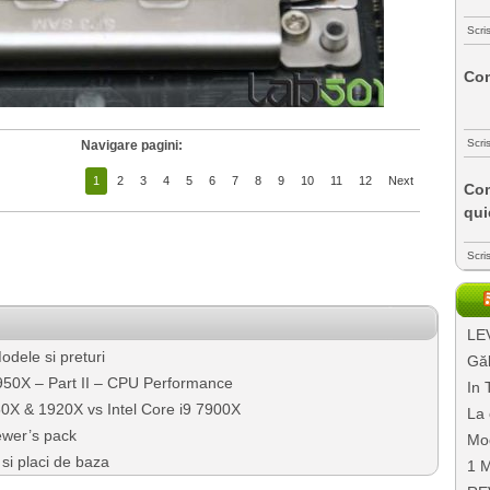
Scri
Com
Scri
Navigare pagini:
1
2
3
4
5
6
7
8
9
10
11
12
Next
Com
qui
Scri
LEV
dele si preturi
Găl
0X – Part II – CPU Performance
In 
X & 1920X vs Intel Core i9 7900X
La 
ewer’s pack
Mo
i placi de baza
1 M