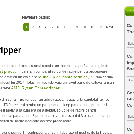
Cele
Navigare pagini:
Com
1
2
3
4
5
6
7
8
9
10
11
12
Next
The
Scri
ripper
Com
Imp
ii de racire si cred ca anul acesta am incercat sa profitam din plin de
Spa
st practic
in care am comparat solutii de racire pentru procesoare
round-up de paste termice
delectat cu un excelent
, in urma caruia
Scri
jlocul lui 2017. Totusi, in aceasta vara am avut parte de cateva lansari
AMD Ryzen Threadripper
oarelor
.
Com
GI
din seria Threadripper au adus cateva noutati si la capitolul racire,
Co
mare TDP declarat pentru un procesor desktop pana acum, precum si
est motiv, asa cum era de asteptat, solutiile de racire pentru
 am testat pana acum 2 procesoare, v-am prezentat 3 placi de baza, prin
Scri
olutii de racire dedicate acestor procesoare.
Com
e racire pentru Threadripper ajunse in laboratorul nostru, de la Noctua,