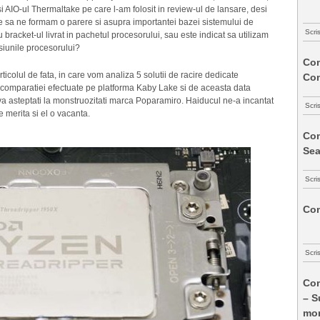
i AIO-ul Thermaltake pe care l-am folosit in review-ul de lansare, desi
uie sa ne formam o parere si asupra importantei bazei sistemului de
Scri
u bracket-ul livrat in pachetul procesorului, sau este indicat sa utilizam
siunile procesorului?
Com
icolul de fata, in care vom analiza 5 solutii de racire dedicate
Co
l comparatiei efectuate pe platforma Kaby Lake si de aceasta data
va asteptati la monstruozitati marca Poparamiro. Haiducul ne-a incantat
Scri
e merita si el o vacanta.
Com
Sea
Scri
Com
Scri
Com
– S
mon