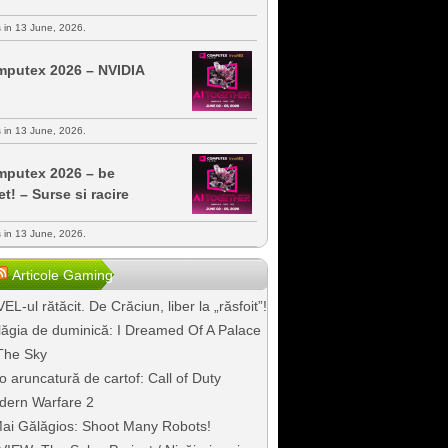
s in 13 June, 2026.
putex 2026 – NVIDIA
s in 13 June, 2026.
putex 2026 – be
et! – Surse si racire
s in 13 June, 2026.
Articole Gaming
EL-ul rătăcit. De Crăciun, liber la „răsfoit”!
ăgia de duminică: I Dreamed Of A Palace
The Sky
o aruncatură de cartof: Call of Duty
dern Warfare 2
ai Gălăgios: Shoot Many Robots!