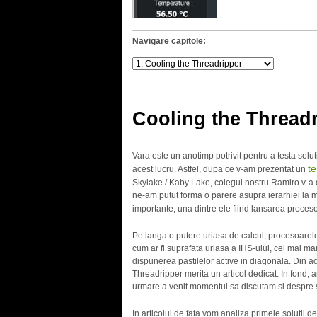
Navigare capitole:
Cooling the Thread
Vara este un anotimp potrivit pentru a testa solut
te
acest lucru. Astfel, dupa ce v-am prezentat un
Skylake / Kaby Lake, colegul nostru Ramiro v-a 
ne-am putut forma o parere asupra ierarhiei la mi
importante, una dintre ele fiind lansarea proces
Pe langa o putere uriasa de calcul, procesoarele 
cum ar fi suprafata uriasa a IHS-ului, cel mai 
dispunerea pastilelor active in diagonala. Din ac
Threadripper merita un articol dedicat. In fond,
urmare a venit momentul sa discutam si despre s
In articolul de fata vom analiza primele solutii d