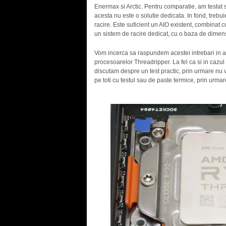
Enermax si Arctic. Pentru comparatie, am testat s
acesta nu este o solutie dedicata. In fond, treb
racire. Este suficient un AIO existent, combinat c
un sistem de racire dedicat, cu o baza de dimen
Vom incerca sa raspundem acestei intrebari in art
procesoarelor Threadripper. La fel ca si in cazu
discutam despre un test practic, prin urmare nu 
pe toti cu testul sau de paste termice, prin urmar