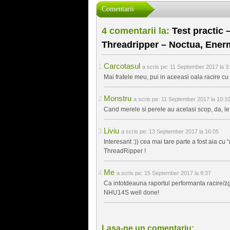
Comentarii
4 comentarii la:
Test practic 
Threadripper – Noctua, Ener
Carcotasul
a scris pe:
11 September 2017 la 3
Mai fratele meu, pui in aceeasi oala racire c
Monstru
a scris pe:
11 September 2017 la 10:1
Cand merele si perele au acelasi scop, da, 
Liviu
a scris pe:
13 September 2017 la 16:05
Interesant :)) cea mai tare parte a fost aia cu 
ThreadRipper !
Me
a scris pe:
15 September 2017 la 9:37
Ca intotdeauna raportul performanta racire/z
NHU14S well done!
Lasa-ne un comentariu: