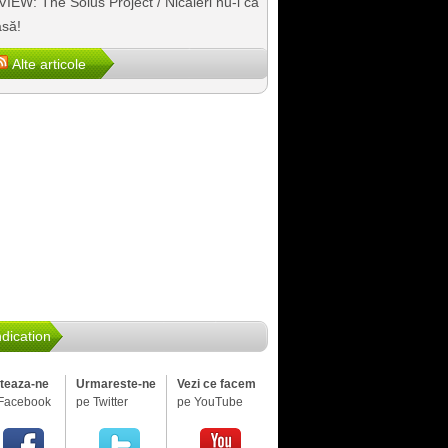
IEW: The Solus Project / Nicăieri nu-i ca
să!
Alte articole
dication
iteaza-ne
Urmareste-ne
Vezi ce facem
Facebook
pe Twitter
pe YouTube