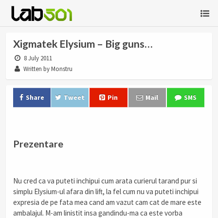
Xigmatek Elysium – Big guns…
8 July 2011
Written by Monstru
Share
Tweet
Pin
Mail
SMS
.
Prezentare
.
Nu cred ca va puteti inchipui cum arata curierul tarand pur si
simplu Elysium-ul afara din lift, la fel cum nu va puteti inchipui
expresia de pe fata mea cand am vazut cam cat de mare este
ambalajul. M-am linistit insa gandindu-ma ca este vorba