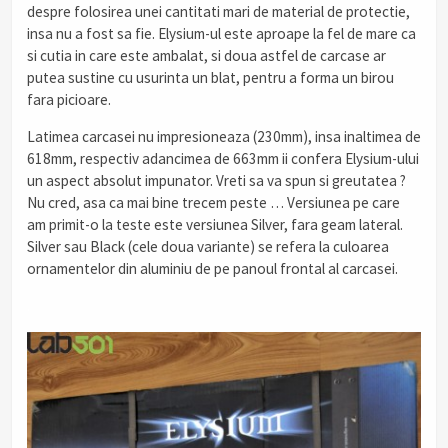
despre folosirea unei cantitati mari de material de protectie,
insa nu a fost sa fie. Elysium-ul este aproape la fel de mare ca
si cutia in care este ambalat, si doua astfel de carcase ar
putea sustine cu usurinta un blat, pentru a forma un birou
fara picioare.
Latimea carcasei nu impresioneaza (230mm), insa inaltimea de
618mm, respectiv adancimea de 663mm ii confera Elysium-ului
un aspect absolut impunator. Vreti sa va spun si greutatea ?
Nu cred, asa ca mai bine trecem peste … Versiunea pe care
am primit-o la teste este versiunea Silver, fara geam lateral.
Silver sau Black (cele doua variante) se refera la culoarea
ornamentelor din aluminiu de pe panoul frontal al carcasei.
.