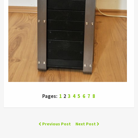
Pages:
1
2
3
4
5
6
7
8
Previous Post
Next Post