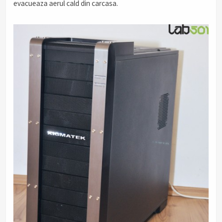
evacueaza aerul cald din carcasa.