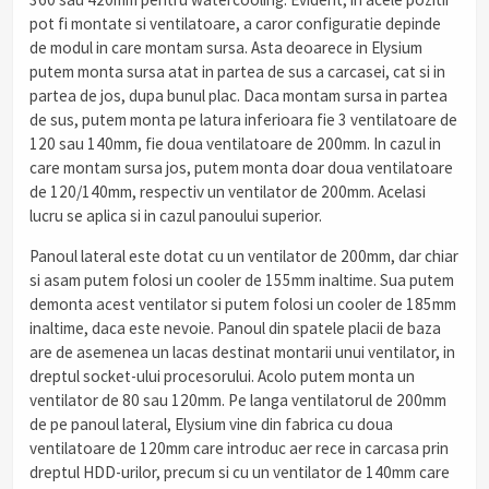
pot fi montate si ventilatoare, a caror configuratie depinde
de modul in care montam sursa. Asta deoarece in Elysium
putem monta sursa atat in partea de sus a carcasei, cat si in
partea de jos, dupa bunul plac. Daca montam sursa in partea
de sus, putem monta pe latura inferioara fie 3 ventilatoare de
120 sau 140mm, fie doua ventilatoare de 200mm. In cazul in
care montam sursa jos, putem monta doar doua ventilatoare
de 120/140mm, respectiv un ventilator de 200mm. Acelasi
lucru se aplica si in cazul panoului superior.
Panoul lateral este dotat cu un ventilator de 200mm, dar chiar
si asam putem folosi un cooler de 155mm inaltime. Sua putem
demonta acest ventilator si putem folosi un cooler de 185mm
inaltime, daca este nevoie. Panoul din spatele placii de baza
are de asemenea un lacas destinat montarii unui ventilator, in
dreptul socket-ului procesorului. Acolo putem monta un
ventilator de 80 sau 120mm. Pe langa ventilatorul de 200mm
de pe panoul lateral, Elysium vine din fabrica cu doua
ventilatoare de 120mm care introduc aer rece in carcasa prin
dreptul HDD-urilor, precum si cu un ventilator de 140mm care