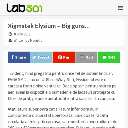
Xigmatek Elysium – Big guns…
8 July 2011
Written by Monstru
Share
Tweet
Pin
Mail
SMS
.
Evident, fiind pregatita pentru orice fel de sistem (inclusiv
EVGA SR-2, sau un UD9 cu 4Way-SLI), Elysium-ul este o
carcasa foarte bine ventilata. Daca optam pentru racirea pe
aer, avem la dispozitie o sumedenie de lacasuri protejate cu
filtre de praf, pe unde aerul poate intra sau iesi din carcasa.
Atat latura superioara cat si latura inferioara au in
componenta o suprafata perforata, care poate facilita
circulatia aerului prin carcasa, sau montarea unui radiator de
360 sau 420mm pentru watercooling. Evident, in acele pozitii