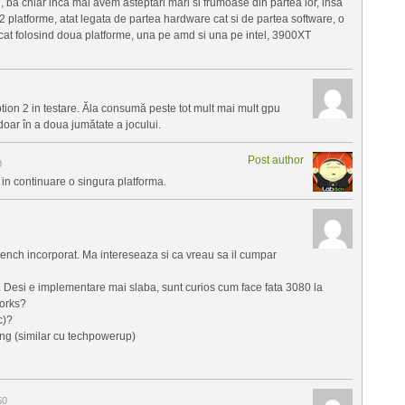
 ba chiar inca mai avem asteptari mari si frumoase din partea lor, insa
re 2 platforme, atat legata de partea hardware cat si de partea software, o
decat folosind doua platforme, una pe amd si una pe intel, 3900XT
ption 2 in testare. Ăla consumă peste tot mult mai mult gpu
ar în a doua jumătate a jocului.
Post author
0
 in continuare o singura platforma.
ench incorporat. Ma intereseaza si ca vreau sa il cumpar
r. Desi e implementare mai slaba, sunt curios cum face fata 3080 la
works?
c)?
ing (similar cu techpowerup)
50