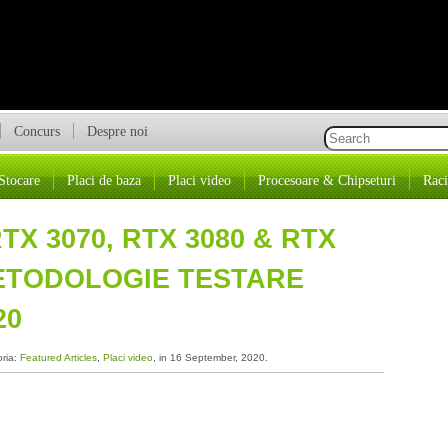
Concurs
Despre noi
Stocare
Placi de baza
Placi video
Procesoare & Chipseturi
Raci
X 3070, RTX 3080 & RTX
 METODOLOGIE TESTARE
20
oria:
Featured Articles
,
Placi video
, in 16 September, 2020.