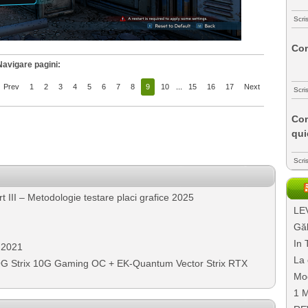
Scri
Com
Navigare pagini:
Prev
1
2
3
4
5
6
7
8
9
10
...
15
16
17
Next
Scri
Com
qui
Scri
III – Metodologie testare placi grafice 2025
LEV
Găl
In 
 2021
La 
 Strix 10G Gaming OC + EK-Quantum Vector Strix RTX
Mo
1 M