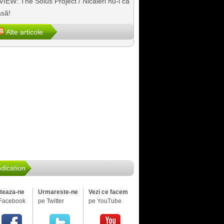
IEW: The Solus Project / Nicăieri nu-i ca
să!
Alte articole
dication
iteaza-ne
Urmareste-ne
Vezi ce facem
Facebook
pe Twitter
pe YouTube