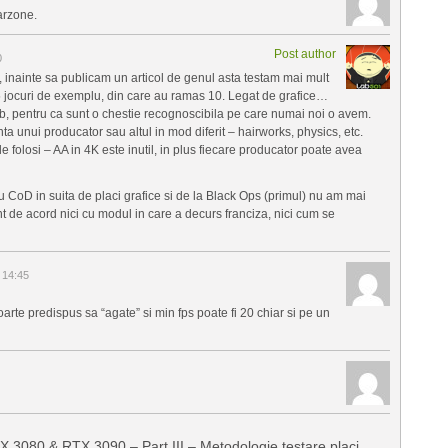
arzone.
Post author
0
inainte sa publicam un articol de genul asta testam mai mult
15 jocuri de exemplu, din care au ramas 10. Legat de grafice…
b, pentru ca sunt o chestie recognoscibila pe care numai noi o avem.
ta unui producator sau altul in mod diferit – hairworks, physics, etc.
le folosi – AA in 4K este inutil, in plus fiecare producator poate avea
lu CoD in suita de placi grafice si de la Black Ops (primul) nu am mai
sunt de acord nici cu modul in care a decurs franciza, nici cum se
 14:45
arte predispus sa “agate” si min fps poate fi 20 chiar si pe un
3080 & RTX 3090 – Part III – Metodologie testare placi