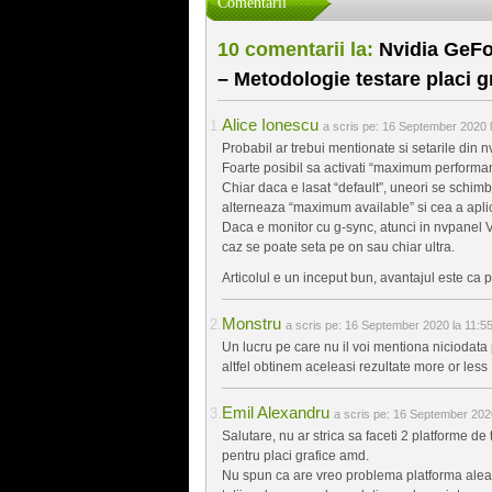
Comentarii
10 comentarii la:
Nvidia GeFor
– Metodologie testare placi g
Alice Ionescu
a scris pe:
16 September 2020 l
Probabil ar trebui mentionate si setarile din 
Foarte posibil sa activati “maximum performa
Chiar daca e lasat “default”, uneori se schimb
alterneaza “maximum available” si cea a aplica
Daca e monitor cu g-sync, atunci in nvpanel VS
caz se poate seta pe on sau chiar ultra.
Articolul e un inceput bun, avantajul este ca po
Monstru
a scris pe:
16 September 2020 la 11:5
Un lucru pe care nu il voi mentiona niciodata
altfel obtinem aceleasi rezultate more or less
Emil Alexandru
a scris pe:
16 September 2020
Salutare, nu ar strica sa faceti 2 platforme de
pentru placi grafice amd.
Nu spun ca are vreo problema platforma aleas