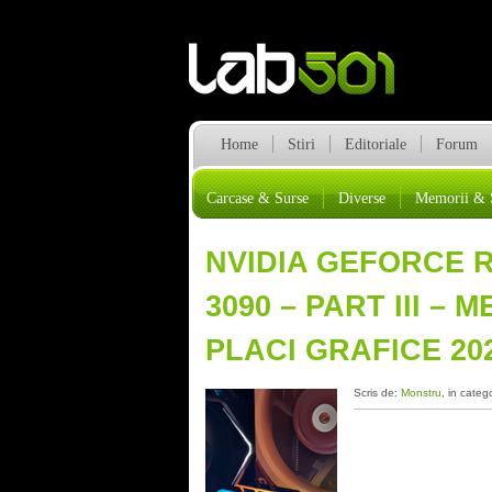
Home
Stiri
Editoriale
Forum
Carcase & Surse
Diverse
Memorii & 
NVIDIA GEFORCE RT
3090 – PART III –
PLACI GRAFICE 20
Scris de:
Monstru
, in categ