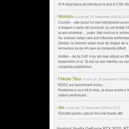
Ar fi ideal daca ati introduce la test si COD W
Monstru
a scris pe:
16 September 2020 la 14:1
Cosmin – alte jocuri nu mai introducem acum, 
si tragem o serie de concluzii, eu am testat 
le-am schimbat … putin. Mai mult nu le schim
Nu activam setari care pot influenta performan
Similar, nu folosim setari doar de dragul de a 
versiunea sa de AA care se comporta diferit.
Andrei – de la CoD 4 nu am mai utilizat un tit
testat nimic in el. Si nici nu am intentia, nu 
comporta publisherul.
Fekete Tibor
a scris pe:
16 September 2020 la
RDR2 are benchmark inclus…
Problema e ca e hit & miss, la doua scene e fo
sistem performant.
dor
a scris pe:
21 September 2020 la 12:12
Felicitari pentru articol! Imi este foarte util!
Nvidia GeForce RTX 3070, RTX 
Pingback: