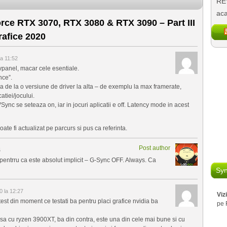
REV
aca
ce RTX 3070, RTX 3080 & RTX 3090 – Part III
rafice 2020
a 11:52
nvpanel, macar cele esentiale.
nce”.
a de la o versiune de driver la alta – de exemplu la max framerate,
tiei/jocului.
ync se seteaza on, iar in jocuri aplicatii e off. Latency mode in acest
ate fi actualizat pe parcurs si pus ca referinta.
Post author
5
 pentrru ca este absolut implicit – G-Sync OFF. Always. Ca
Syn
 la 12:27
Viz
 test din moment ce testati ba pentru placi grafice nvidia ba
pe 
a cu ryzen 3900XT, ba din contra, este una din cele mai bune si cu