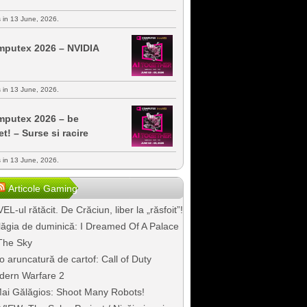
s in 13 June, 2026.
putex 2026 – NVIDIA
s in 13 June, 2026.
putex 2026 – be
et! – Surse si racire
s in 13 June, 2026.
Articole Gaming
EL-ul rătăcit. De Crăciun, liber la „răsfoit”!
ăgia de duminică: I Dreamed Of A Palace
The Sky
o aruncatură de cartof: Call of Duty
dern Warfare 2
ai Gălăgios: Shoot Many Robots!