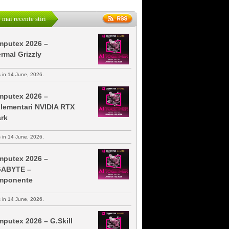
 mai recente stiri
putex 2026 –
rmal Grizzly
s in 14 June, 2026.
putex 2026 –
lementari NVIDIA RTX
rk
s in 14 June, 2026.
putex 2026 –
GABYTE –
mponente
s in 14 June, 2026.
putex 2026 – G.Skill