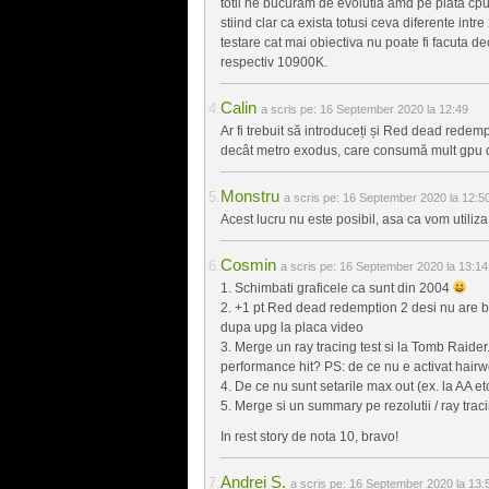
totii ne bucuram de evolutia amd pe piata cpu,
stiind clar ca exista totusi ceva diferente int
testare cat mai obiectiva nu poate fi facuta 
respectiv 10900K.
Calin
a scris pe:
16 September 2020 la 12:49
Ar fi trebuit să introduceți și Red dead redem
decât metro exodus, care consumă mult gpu do
Monstru
a scris pe:
16 September 2020 la 12:5
Acest lucru nu este posibil, asa ca vom utiliza
Cosmin
a scris pe:
16 September 2020 la 13:14
1. Schimbati graficele ca sunt din 2004
2. +1 pt Red dead redemption 2 desi nu are b
dupa upg la placa video
3. Merge un ray tracing test si la Tomb Raide
performance hit? PS: de ce nu e activat hair
4. De ce nu sunt setarile max out (ex. la AA et
5. Merge si un summary pe rezolutii / ray trac
In rest story de nota 10, bravo!
Andrei S.
a scris pe:
16 September 2020 la 13: