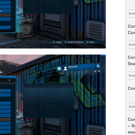
Scri
Com
Co
Scri
Com
Sea
Scri
Com
Scri
Com
– S
mon