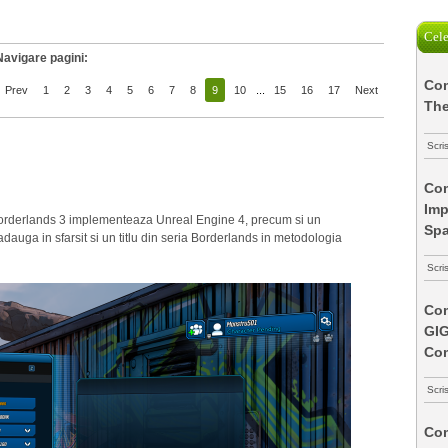
Cele
Navigare pagini:
Com
Prev
1
2
3
4
5
6
7
8
9
10
...
15
16
17
Next
The
Scri
Com
Imp
Borderlands 3 implementeaza Unreal Engine 4, precum si un
Spa
auga in sfarsit si un titlu din seria Borderlands in metodologia
Scri
Com
GI
Co
Scri
Com