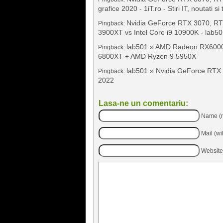
grafice 2020 - 1iT.ro - Stiri IT, noutati si
Nvidia GeForce RTX 3070, RT
Pingback:
3900XT vs Intel Core i9 10900K - lab50
lab501 » AMD Radeon RX6000
Pingback:
6800XT + AMD Ryzen 9 5950X
lab501 » Nvidia GeForce RTX 4
Pingback:
2022
Lasa-ne un comentariu:
Name (r
Mail (wi
Website