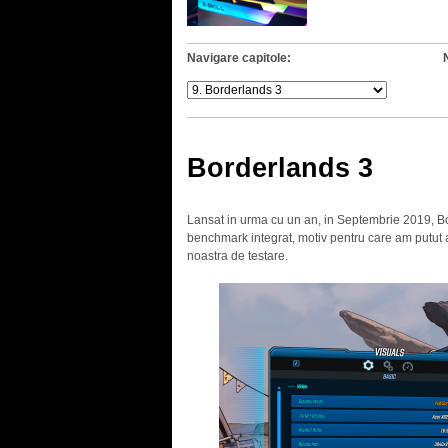
Navigare capitole:
Borderlands 3
Lansat in urma cu un an, in Septembrie 2019, 
benchmark integrat, motiv pentru care am putut ad
noastra de testare.