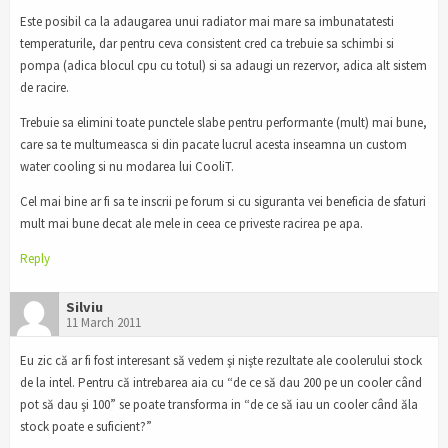
Este posibil ca la adaugarea unui radiator mai mare sa imbunatatesti
temperaturile, dar pentru ceva consistent cred ca trebuie sa schimbi si
pompa (adica blocul cpu cu totul) si sa adaugi un rezervor, adica alt sistem
de racire.
Trebuie sa elimini toate punctele slabe pentru performante (mult) mai bune,
care sa te multumeasca si din pacate lucrul acesta inseamna un custom
water cooling si nu modarea lui CooliT.
Cel mai bine ar fi sa te inscrii pe forum si cu siguranta vei beneficia de sfaturi
mult mai bune decat ale mele in ceea ce priveste racirea pe apa.
Reply
Silviu
11 March 2011
Eu zic că ar fi fost interesant să vedem şi nişte rezultate ale coolerului stock
de la intel. Pentru că intrebarea aia cu “de ce să dau 200 pe un cooler când
pot să dau şi 100” se poate transforma in “de ce să iau un cooler când ăla
stock poate e suficient?”