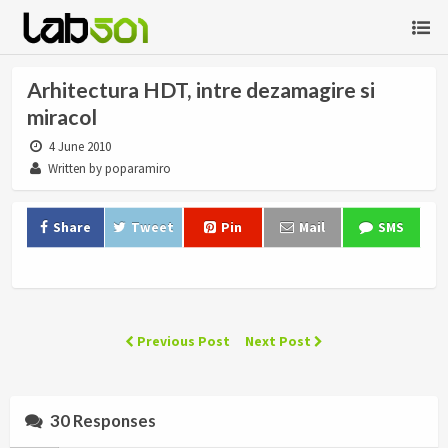
Arhitectura HDT, intre dezamagire si
miracol
4 June 2010
Written by poparamiro
Share
Tweet
Pin
Mail
SMS
Previous Post
Next Post
30 Responses