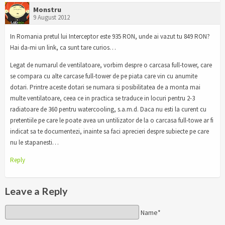
Monstru
9 August 2012
In Romania pretul lui Interceptor este 935 RON, unde ai vazut tu 849 RON?
Hai da-mi un link, ca sunt tare curios…
Legat de numarul de ventilatoare, vorbim despre o carcasa full-tower, care
se compara cu alte carcase full-tower de pe piata care vin cu anumite
dotari. Printre aceste dotari se numara si posibilitatea de a monta mai
multe ventilatoare, ceea ce in practica se traduce in locuri pentru 2-3
radiatoare de 360 pentru watercooling, s.a.m.d. Daca nu esti la curent cu
pretentiile pe care le poate avea un untilizator de la o carcasa full-towe ar fi
indicat sa te documentezi, inainte sa faci aprecieri despre subiecte pe care
nu le stapanesti…
Reply
Leave a Reply
Name*