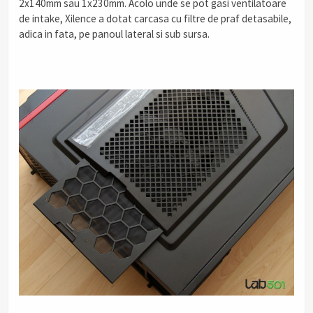
2x140mm sau 1x230mm. Acolo unde se pot gasi ventilatoare
de intake, Xilence a dotat carcasa cu filtre de praf detasabile,
adica in fata, pe panoul lateral si sub sursa.