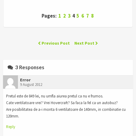
Pages:
1
2
3
4
5
6
7
8
Previous Post
Next Post
3 Responses
Error
9 August 2012
Pretul este de 849 lei, nu umfla aiurea pretul ca nu e frumos.
Cate ventilatoare vrei? Vrei Hovercraft? Sa faca la fel ca un autobuz?
Are posibilitatea de a-i monta 6 ventilatoare de 140mm, in combinatie cu
120mm.
Reply